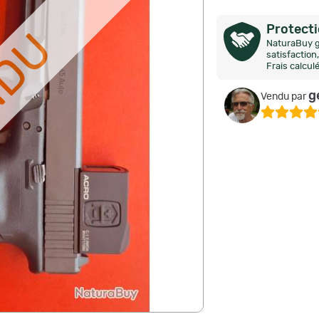
Protect
NDU
NaturaBuy g
satisfactio
Frais calcul
g
Vendu par