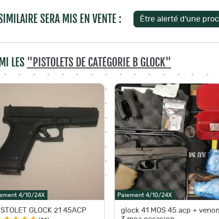
IMILAIRE SERA MIS EN VENTE :
MI LES
"PISTOLETS DE CATÉGORIE B GLOCK"
ement 4/10/24X
Paiement 4/10/24X
ISTOLET GLOCK 21 45ACP
glock 41 MOS 45 acp + veno