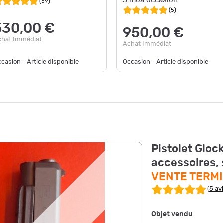
3 moa occasion
(
39
)
(
5
)
530,00 €
950,00 €
chat Immédiat
Achat Immédiat
casion - Article disponible
Occasion - Article disponible
Pistolet Gloc
accessoires, 
VENTE TERM
(
5 av
Objet vendu