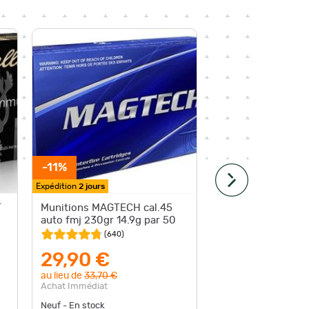
-11%
-1,30 €
Expédition
2 jours
Expédition
T
Munitions MAGTECH cal.45
Munitio
auto fmj 230gr 14.9g par 50
fmj 230
(
640
)
29,90 €
29,9
au lieu de
33,70 €
au lieu d
Achat Immédiat
Achat Im
Neuf - En stock
Neuf - En