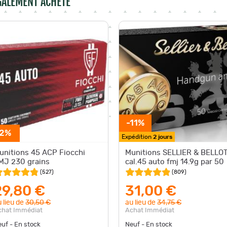
ÉGALEMENT ACHETÉ
-11%
-2%
Expédition
2 jours
unitions 45 ACP Fiocchi
Munitions SELLIER & BELLO
MJ 230 grains
cal.45 auto fmj 14.9g par 50
(
527
)
(
809
)
29,80 €
31,00 €
 lieu de
30,50 €
au lieu de
34,75 €
chat Immédiat
Achat Immédiat
uf - En stock
Neuf - En stock