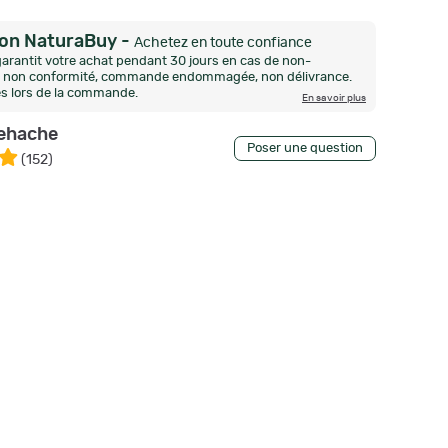
ion NaturaBuy
-
Achetez en toute confiance
arantit votre achat pendant 30 jours en cas de non-
n, non conformité, commande endommagée, non délivrance.
és lors de la commande.
En savoir plus
ehache
Poser une question
(
152
)