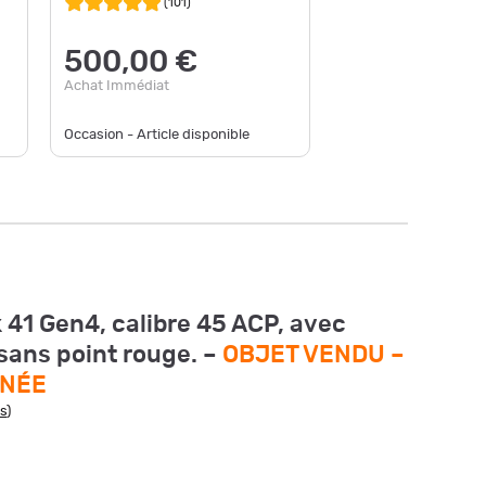
ACP
(
101
)
500,00 €
650
Achat Immédiat
au lieu d
Achat Im
Occasion - Article disponible
Occasion -
k 41 Gen4, calibre 45 ACP, avec
sans point rouge. –
OBJET VENDU –
INÉE
is
)