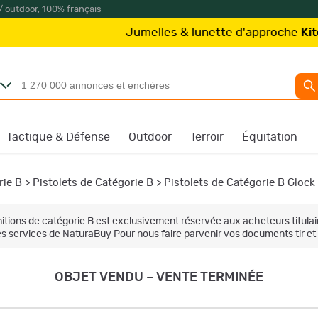
/ outdoor, 100% français
Jumelles & lunette d'approche
Kite Optics
à parti
Tactique & Défense
Outdoor
Terroir
Équitation
rie B
>
Pistolets de Catégorie B
>
Pistolets de Catégorie B Glock
tions de catégorie B est exclusivement réservée aux acheteurs titulaire
 les services de NaturaBuy Pour nous faire parvenir vos documents tir
OBJET VENDU – VENTE TERMINÉE