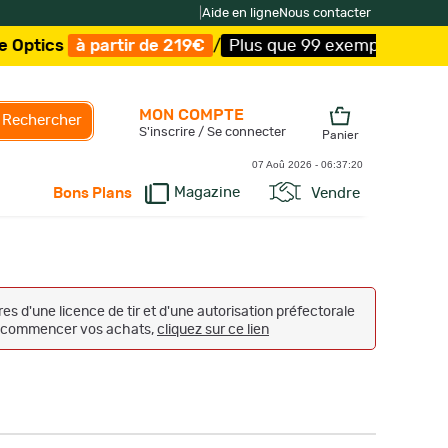
|
Aide en ligne
Nous contacter
r de 219€
/
Plus que 99 exemplaires !
/
Livraison offerte
MON COMPTE
Rechercher
S'inscrire / Se connecter
Panier
07 Aoû 2026 -
06:37:21
Magazine
Vendre
Bons Plans
s d'une licence de tir et d'une autorisation préfectorale
 et commencer vos achats,
cliquez sur ce lien