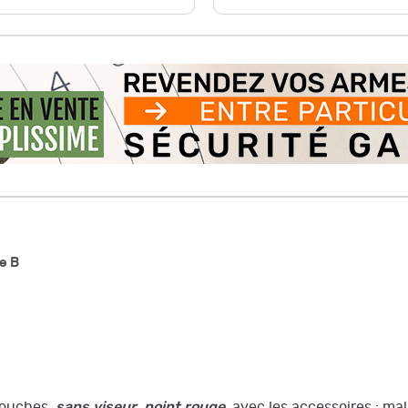
e B
rtouches,
sans viseur point rouge,
avec les accessoires : mal