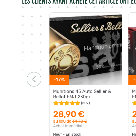
LES CLIENTS AYANT ACHETÉ CET ARTICLE ONT 
-17%
Munitions 45 Auto Sellier &
M
Bellot FMJ 230gr
F
(
809
)
28,90 €
au lieu de
34,70 €
au
Achat Immédiat
A
Neuf - En stock
Ne