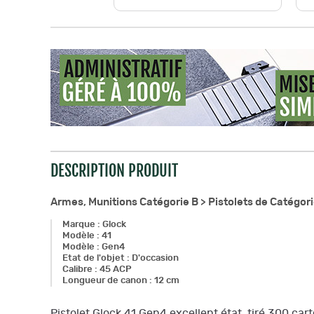
DESCRIPTION PRODUIT
Armes, Munitions Catégorie B >
Pistolets de Catégori
Marque
:
Glock
Modèle
:
41
Modèle
:
Gen4
Etat de l'objet
:
D'occasion
Calibre
:
45 ACP
Longueur de canon
:
12 cm
Pistolet Glock 41 Gen4 excellent état, tiré 300 ca