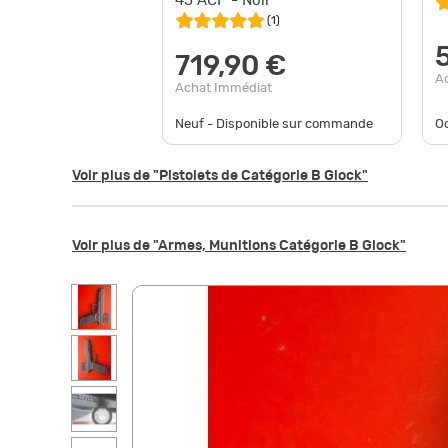
45 ACP - Noir
(
1
)
719,90 €
A
Achat Immédiat
Neuf - Disponible sur commande
Oc
Voir plus de "Pistolets de Catégorie B Glock"
Voir plus de "Armes, Munitions Catégorie B Glock"