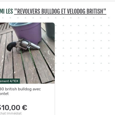
MI LES
"REVOLVERS BULLDOG ET VELODOG BRITISH"
ement 4/10X
80 british bulldog avec
ontet
310,00 €
chat Immédiat