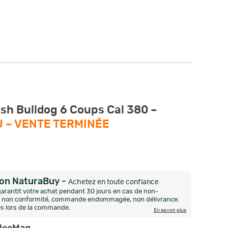
ish Bulldog 6 Coups Cal 380 –
U –
VENTE TERMINÉE
ion NaturaBuy
-
Achetez en toute confiance
arantit votre achat pendant 30 jours en cas de non-
n, non conformité, commande endommagée, non délivrance.
és lors de la commande.
En savoir plus