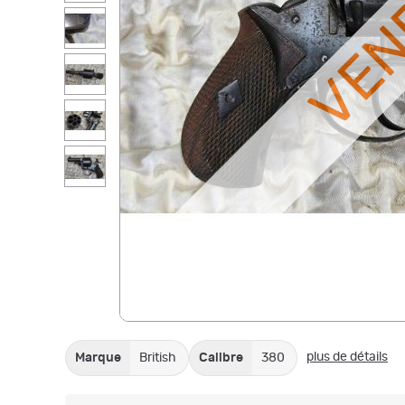
VE
plus de détails
Marque
British
Calibre
380