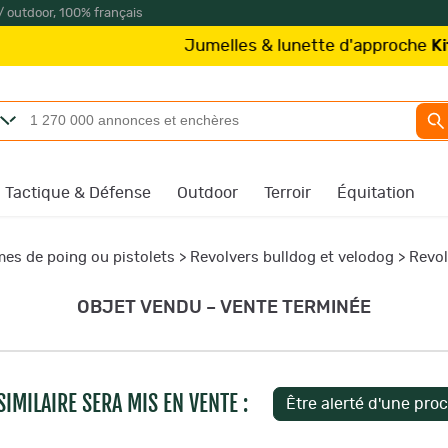
/ outdoor, 100% français
Jumelles & lunette d'approche
Kite Optics
à 
Tactique & Défense
Outdoor
Terroir
Équitation
es de poing ou pistolets
>
Revolvers bulldog et velodog
>
Revol
OBJET VENDU – VENTE TERMINÉE
IMILAIRE SERA MIS EN VENTE :