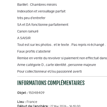
Barillet : Chambres miroirs
Indexation et verouillage parfait
très peu d'entrefer
SA et DA fonctionne parfaitement
Canon rainuré
A SAISIR
Tout est sur les photos . et le texte . Pas repris ni échangé .
Faux profils s'abstenir
Remise en vente du revolver si paiement non effectué dans
Arme catégorie D , carte identité , personne majeure
Pour collectionneur et/ou passionné averti
INFORMATIONS COMPLÉMENTAIRES
Objet :
15048409
Lieu :
France
Début de l'enchère :
27 Mai 2026 - 16:10:00