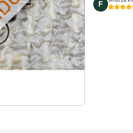
NDU
F
Vendu par
F