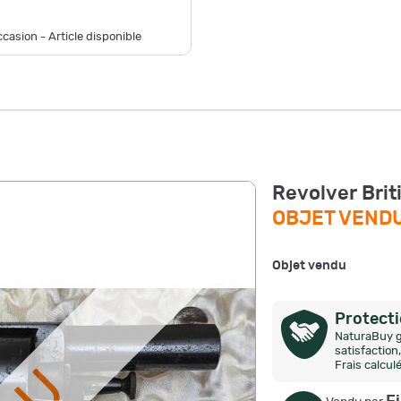
casion - Article disponible
Revolver Brit
OBJET VEND
Objet vendu
Protect
NaturaBuy g
satisfactio
Frais calcul