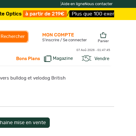
|
Aide en ligne
Nous contacter
partir de 219€
/
Plus que 100 exemplaires !
/
Livraison o
MON COMPTE
Rechercher
S'inscrire / Se connecter
Panier
07 Aoû 2026 -
01:47:46
Magazine
Vendre
Bons Plans
vers bulldog et velodog British