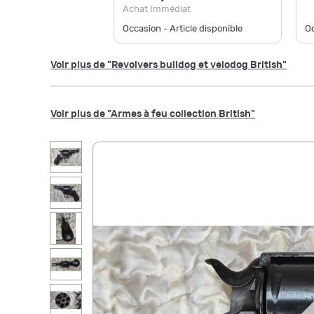
Achat Immédiat
Occasion - Article disponible
Oc
Voir plus de "Revolvers bulldog et velodog British"
Voir plus de "Armes à feu collection British"