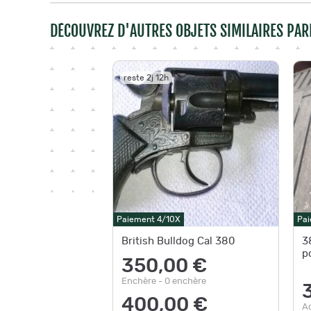
DÉCOUVREZ D'AUTRES OBJETS SIMILAIRES PAR
reste 2j 12h
Paiement 4/10X
Pai
British Bulldog Cal 380
3
p
350,00 €
Enchère - 0 enchère
400,00 €
A