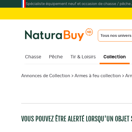
Spécialiste équipement neuf et occasion de chasse / pêche 
Tous nos univers
Chasse
Pêche
Tir & Loisirs
Collection
Annonces de Collection
>
Armes à feu collection
>
Arm
VOUS POUVEZ ÊTRE ALERTÉ LORSQU'UN OBJET S