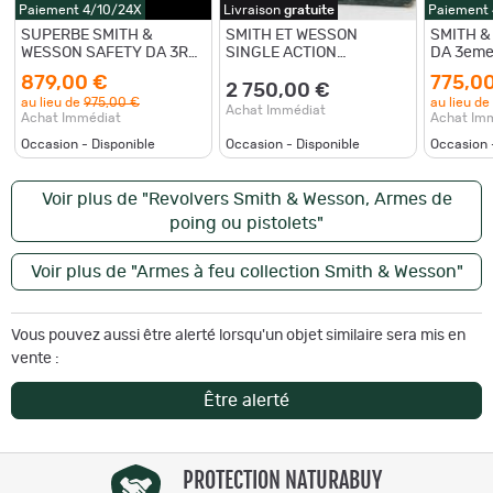
Paiement 4/10/24X
Livraison
gratuite
Paiement
SUPERBE SMITH &
SMITH ET WESSON
SMITH &
WESSON SAFETY DA 3RD
SINGLE ACTION
DA 3eme
MODEL cal. 38sw numéro
REVOLVER 1875 BABY
38sw num
879,00 €
775,0
53339
RUSSIAN FIRST MODEL
104187
2 750,00 €
au lieu de
975,00 €
au lieu de
38 S&W - USA XIXè
Achat Immédiat
Achat Immédiat
Achat Im
Categorie D
Occasion - Disponible
Occasion - Disponible
Occasion 
Voir plus de "Revolvers Smith & Wesson, Armes de
poing ou pistolets"
Voir plus de "Armes à feu collection Smith & Wesson"
Vous pouvez aussi être alerté lorsqu'un objet similaire sera mis en
vente :
Être alerté
PROTECTION NATURABUY