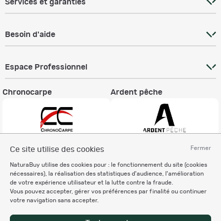
Services et garanties
Besoin d'aide
Espace Professionnel
Chronocarpe
Ardent pêche
Fermer
Ce site utilise des cookies
Informations légales
NaturaBuy utilise des cookies pour : le fonctionnement du site (cookies
Charte éthique
nécessaires), la réalisation des statistiques d'audience, l'amélioration
Mentions légales
de votre expérience utilisateur et la lutte contre la fraude.
Vous pouvez accepter, gérer vos préférences par finalité ou continuer
Règlement & Conditions d'utilisation
votre navigation sans accepter.
Politique de protection
des données personnelles