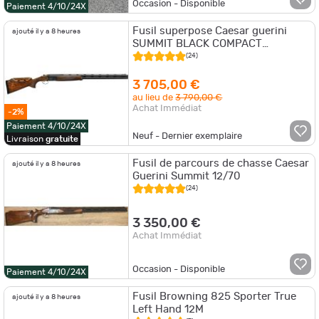
Occasion - Disponible
Paiement 4/10/24X
Fusil superpose Caesar guerini
ajouté il y a 8 heures
SUMMIT BLACK COMPACT
SPORTING cal.12/76 bois can.76cm
(24)
3 705,00 €
au lieu de
3 790,00 €
Achat Immédiat
-2%
Paiement 4/10/24X
Neuf - Dernier exemplaire
Livraison
gratuite
Fusil de parcours de chasse Caesar
ajouté il y a 8 heures
Guerini Summit 12/70
(24)
3 350,00 €
Achat Immédiat
Occasion - Disponible
Paiement 4/10/24X
Fusil Browning 825 Sporter True
ajouté il y a 8 heures
Left Hand 12M