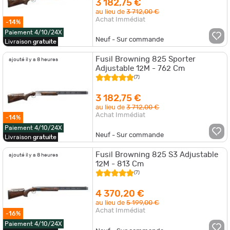
3 182,75 €
au lieu de
3 712,00 €
Achat Immédiat
-14%
Paiement 4/10/24X
Neuf - Sur commande
Livraison
gratuite
Fusil Browning 825 Sporter
ajouté il y a 8 heures
Adjustable 12M - 762 Cm
(7)
3 182,75 €
au lieu de
3 712,00 €
Achat Immédiat
-14%
Paiement 4/10/24X
Neuf - Sur commande
Livraison
gratuite
Fusil Browning 825 S3 Adjustable
ajouté il y a 8 heures
12M - 813 Cm
(7)
4 370,20 €
au lieu de
5 199,00 €
Achat Immédiat
-16%
Paiement 4/10/24X