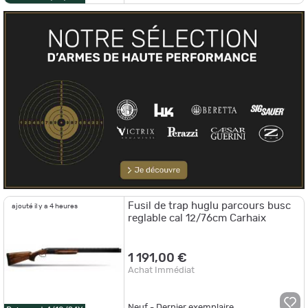
Fusil de trap huglu parcours busc
ajouté il y a 4 heures
reglable cal 12/76cm Carhaix
1 191,00 €
Achat Immédiat
Neuf - Dernier exemplaire