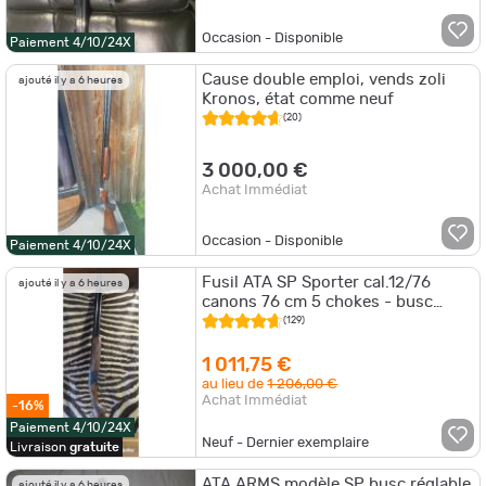
Occasion - Disponible
Paiement 4/10/24X
Cause double emploi, vends zoli
ajouté il y a 6 heures
Kronos, état comme neuf
(20)
3 000,00 €
Achat Immédiat
Occasion - Disponible
Paiement 4/10/24X
Fusil ATA SP Sporter cal.12/76
ajouté il y a 6 heures
canons 76 cm 5 chokes - busc
réglable - mono détente - éjecteurs
(129)
1 011,75 €
au lieu de
1 206,00 €
Achat Immédiat
-16%
Paiement 4/10/24X
Neuf - Dernier exemplaire
Livraison
gratuite
ATA ARMS modèle SP busc réglable
ajouté il y a 6 heures