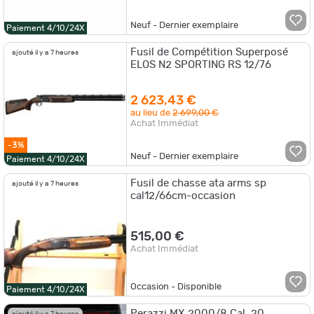
Neuf - Dernier exemplaire
Paiement 4/10/24X
Fusil de Compétition Superposé
ajouté il y a 7 heures
ELOS N2 SPORTING RS 12/76
2 623,43 €
au lieu de
2 699,00 €
Achat Immédiat
-3%
Neuf - Dernier exemplaire
Paiement 4/10/24X
Fusil de chasse ata arms sp
ajouté il y a 7 heures
cal12/66cm-occasion
515,00 €
Achat Immédiat
Occasion - Disponible
Paiement 4/10/24X
Perazzi MX 2000/8 Cal. 20