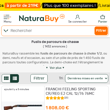
219€
/
Plus que 100 exemplaires !
/
Livraison offerte et 
Menu
Se connecter
Panier
Filtrer
Fusils de parcours de chasse
( 1432 annonces )
NaturaBuy rassemble les
fusils de parcours de chasse à choke 1/2
, ou
demi, neufs et d'occasion, au sein d'un pôle de près de 1 450 fusils de
parcours toutes configurations. Le demi-choke est l'étranglement le
plus polyvalent du tir sportif : assez ouvert pour le compak et le stand
Voir plus
rapproché, assez fermé pour tenir la plaque à distance moyenne. Vous
y retrouvez les références du superposé sportif (
Beretta
, Browning,
Filtrer
Tri :
Perazzi, Caesar Guerini, Blaser, Fabarm ou Zoli), en canon fixe comme
en chokes interchangeables. Particuliers et armuriers professionnels
FRANCHI FEELING SPORTING
publient chaque jour de nouvelles annonces, en enchères comme en
ajouté il y a 5 minutes
CR/REG EJ CAL 12/76 76MC
achat immédiat. Comparez les canons, les bascules et les prix, puis
explorez nos
fusils de ball-trap
et nos
fusils de fosse
.
(20)
Le choke 1/2 sur un fusil de parcours de
1 808,00 €