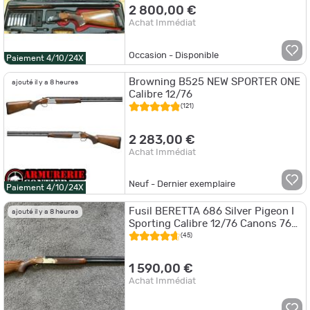
2 800,00 €
Achat Immédiat
Occasion - Disponible
Paiement 4/10/24X
Browning B525 NEW SPORTER ONE
ajouté il y a 8 heures
Calibre 12/76
(121)
2 283,00 €
Achat Immédiat
Neuf - Dernier exemplaire
Paiement 4/10/24X
Fusil BERETTA 686 Silver Pigeon I
ajouté il y a 8 heures
Sporting Calibre 12/76 Canons 76
cm Chokes interchangeables
(45)
1 590,00 €
Achat Immédiat