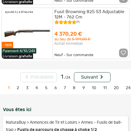
Neuf - Sur commande
Livraison
gratuite
Fusil Browning 825 S3 Adjustable
ajouté il y a 8 heures
12M - 762 Cm
(7)
4 370,20 €
au lieu de
5 199,00 €
Achat Immédiat
-16%
Paiement 4/10/24X
Neuf - Sur commande
Livraison
gratuite
1
Précédent
Suivant
/24
1
2
3
4
5
6
7
8
9
10
11
20
24
Vous êtes ici
NaturaBuy
>
Annonces de Tir et Loisirs
>
Armes - Fusils de ball-
trap
>
Fusils de parcours de chasse à choke 1/2