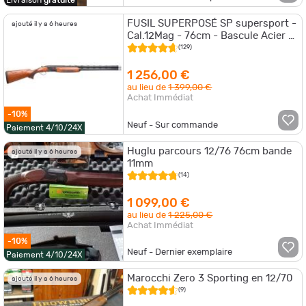
Livraison
gratuite
FUSIL SUPERPOSÉ SP supersport -
ajouté il y a 6 heures
Cal.12Mag - 76cm - Bascule Acier -
Busc réglable ATA ASP12SUPSP76R
(129)
1 256,00 €
au lieu de
1 399,00 €
Achat Immédiat
-10%
Neuf - Sur commande
Paiement 4/10/24X
Huglu parcours 12/76 76cm bande
ajouté il y a 6 heures
11mm
(14)
1 099,00 €
au lieu de
1 225,00 €
Achat Immédiat
-10%
Neuf - Dernier exemplaire
Paiement 4/10/24X
Marocchi Zero 3 Sporting en 12/70
ajouté il y a 6 heures
(9)