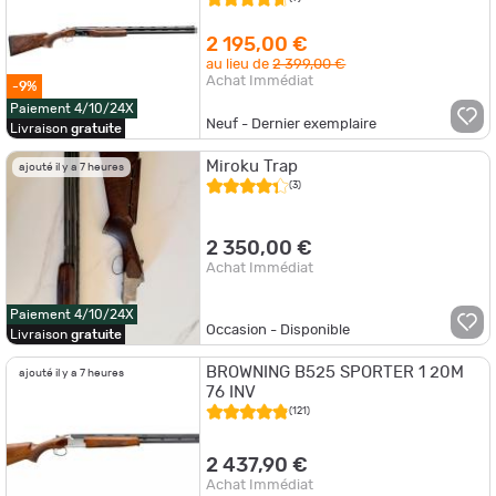
2 195,00 €
au lieu de
2 399,00 €
Achat Immédiat
-9%
Paiement 4/10/24X
Neuf - Dernier exemplaire
Livraison
gratuite
Miroku Trap
ajouté il y a 7 heures
(3)
2 350,00 €
Achat Immédiat
Paiement 4/10/24X
Occasion - Disponible
Livraison
gratuite
BROWNING B525 SPORTER 1 20M
ajouté il y a 7 heures
76 INV
(121)
2 437,90 €
Achat Immédiat