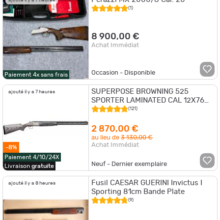
ajouté il y a 7 heures
(1)
8 900,00 €
Achat Immédiat
Occasion - Disponible
Paiement 4x sans frais
SUPERPOSE BROWNING 525
ajouté il y a 7 heures
SPORTER LAMINATED CAL 12X76
CANON 76CM INVECTOR +
(121)
2 870,00 €
au lieu de
3 130,00 €
Achat Immédiat
-8%
Paiement 4/10/24X
Neuf - Dernier exemplaire
Livraison
gratuite
Fusil CAESAR GUERINI Invictus I
ajouté il y a 8 heures
Sporting 81cm Bande Plate
(9)