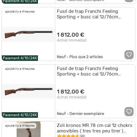
Paiement 4/10/24X
Fusil de trap Franchi Feeling
ajouté il y a 4 heures
Sporting + busc cal 12/76cm
Plaintel
1 812,00 €
Achat Immédiat
Neuf - Plus que
2
articles
Paiement 4/10/24X
Fusil de trap Franchi Feeling
ajouté il y a 4 heures
Sporting + busc cal 12/76cm
Carhaix
1 812,00 €
Achat Immédiat
Neuf - Dernier exemplaire
Paiement 4/10/24X
Zoli kronos MR 78 cm cal 12 chokrs
ajouté il y a 4 heures
amovibles ( tres tres peu tirer )
droitier
(20)