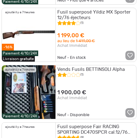
Neuf - Plus que
4
articles
Paiement 4/10/24X
Fusil superposé Yildiz MX Sporter
ajouté il y a 7 heures
12/76 éjecteurs
(1)
1 199,00 €
au lieu de
1 419,00 €
Achat Immédiat
-16%
Paiement 4/10/24X
Neuf - En stock
Livraison
gratuite
Vends Fusils BETTINSOLI Alpha
ajouté il y a 7 heures
(1)
1 900,00 €
Achat Immédiat
Neuf - Disponible
Paiement 4/10/24X
Fusil superpose Fair RACING
ajouté il y a 7 heures
SPORTING DC470SPCR cal.12/76
bois can.76cm avec crosse reglable
(9)