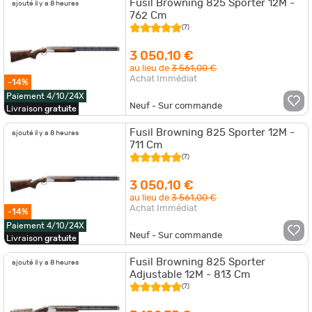
Fusil Browning 825 Sporter 12M -
ajouté il y a 8 heures
762 Cm
(7)
3 050,10 €
au lieu de
3 561,00 €
Achat Immédiat
-14%
Paiement 4/10/24X
Neuf - Sur commande
Livraison
gratuite
Fusil Browning 825 Sporter 12M -
ajouté il y a 8 heures
711 Cm
(7)
3 050,10 €
au lieu de
3 561,00 €
Achat Immédiat
-14%
Paiement 4/10/24X
Neuf - Sur commande
Livraison
gratuite
Fusil Browning 825 Sporter
ajouté il y a 8 heures
Adjustable 12M - 813 Cm
(7)