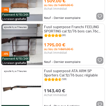
1 509,00 €
au lieu de
1 659,00 €
Achat Immédiat
-9%
Paiement 4/10/24X
Neuf - Dernier exemplaire
Livraison
gratuite
Fusil superpose Franchi FEELING
ajouté il y a 7 heures
SPORTING cal.12/76 bois can.76cm
crosse reglable
(20)
1 795,00 €
au lieu de
1 869,00 €
Achat Immédiat
-4%
Paiement 4/10/24X
Neuf - Dernier exemplaire
Livraison
gratuite
Fusil superposé ATA ARM SP
ajouté il y a 7 heures
Sporters Cal.12/76 busc réglable
(129)
1 143,40 €
Achat Immédiat