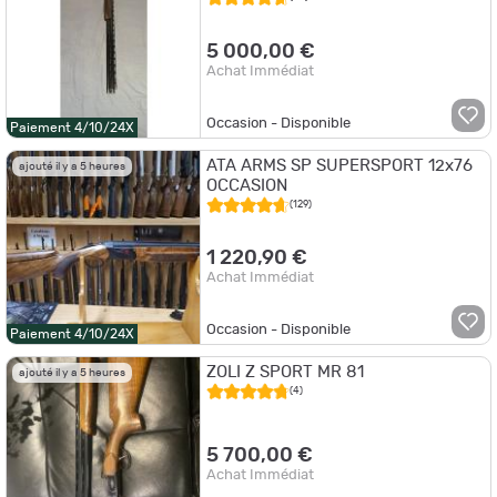
5 000,00 €
Achat Immédiat
Occasion - Disponible
Paiement 4/10/24X
ATA ARMS SP SUPERSPORT 12x76
ajouté il y a 5 heures
OCCASION
(129)
1 220,90 €
Achat Immédiat
Occasion - Disponible
Paiement 4/10/24X
ZOLI Z SPORT MR 81
ajouté il y a 5 heures
(4)
5 700,00 €
Achat Immédiat