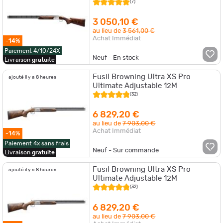
(7)
3 050,10 €
au lieu de
3 561,00 €
Achat Immédiat
-14%
Paiement 4/10/24X
Neuf - En stock
Livraison
gratuite
Fusil Browning Ultra XS Pro
ajouté il y a 8 heures
Ultimate Adjustable 12M
(32)
6 829,20 €
au lieu de
7 903,00 €
Achat Immédiat
-14%
Paiement 4x sans frais
Neuf - Sur commande
Livraison
gratuite
Fusil Browning Ultra XS Pro
ajouté il y a 8 heures
Ultimate Adjustable 12M
(32)
6 829,20 €
au lieu de
7 903,00 €