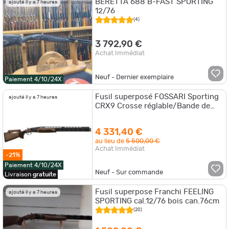
BERETTA 688 B-FAST SPORTING
ajouté il y a 7 heures
12/76
(4)
3 792,90 €
Achat Immédiat
Neuf - Dernier exemplaire
Paiement 4/10/24X
Fusil superposé FOSSARI Sporting
ajouté il y a 7 heures
CRX9 Crosse réglable/Bande de
visée - Cal. 12/76 - Fixe
4 331,40 €
au lieu de
5 500,00 €
Achat Immédiat
-21%
Paiement 4/10/24X
Neuf - Sur commande
Livraison
gratuite
Fusil superpose Franchi FEELING
ajouté il y a 7 heures
SPORTING cal.12/76 bois can.76cm
(20)