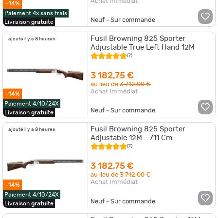
Achat Immédiat
-14%
Paiement 4x sans frais
Neuf - Sur commande
Livraison
gratuite
Fusil Browning 825 Sporter
ajouté il y a 8 heures
Adjustable True Left Hand 12M
(7)
3 182,75 €
au lieu de
3 712,00 €
Achat Immédiat
-14%
Paiement 4/10/24X
Neuf - Sur commande
Livraison
gratuite
Fusil Browning 825 Sporter
ajouté il y a 8 heures
Adjustable 12M - 711 Cm
(7)
3 182,75 €
au lieu de
3 712,00 €
Achat Immédiat
-14%
Paiement 4/10/24X
Neuf - Sur commande
Livraison
gratuite