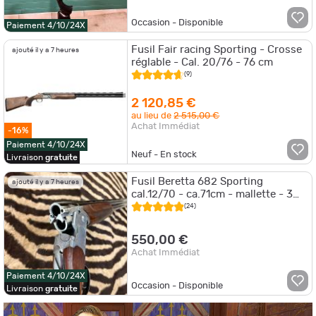
Occasion - Disponible
Paiement 4/10/24X
Fusil Fair racing Sporting - Crosse
ajouté il y a 7 heures
réglable - Cal. 20/76 - 76 cm
(9)
2 120,85 €
au lieu de
2 515,00 €
Achat Immédiat
-16%
Paiement 4/10/24X
Neuf - En stock
Livraison
gratuite
Fusil Beretta 682 Sporting
ajouté il y a 7 heures
cal.12/70 - ca.71cm - mallette - 3
chokes
(24)
550,00 €
Achat Immédiat
Paiement 4/10/24X
Occasion - Disponible
Livraison
gratuite