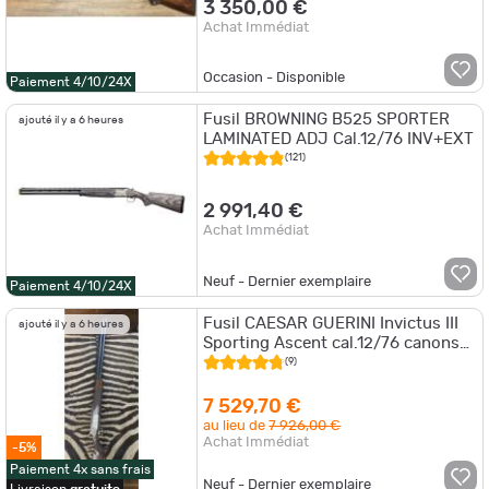
3 350,00 €
Achat Immédiat
Occasion - Disponible
Paiement 4/10/24X
Fusil BROWNING B525 SPORTER
ajouté il y a 6 heures
LAMINATED ADJ Cal.12/76 INV+EXT
(121)
2 991,40 €
Achat Immédiat
Neuf - Dernier exemplaire
Paiement 4/10/24X
Fusil CAESAR GUERINI Invictus III
ajouté il y a 6 heures
Sporting Ascent cal.12/76 canons
76cm 8 chokes - mallette
(9)
7 529,70 €
au lieu de
7 926,00 €
Achat Immédiat
-5%
Paiement 4x sans frais
Neuf - Dernier exemplaire