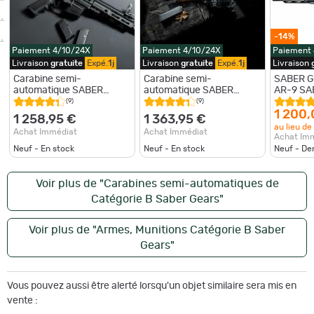
-14%
Paiement 4/10/24X
Paiement 4/10/24X
Paiement
Livraison
gratuite
Expé.
1j
Livraison
gratuite
Expé.
1j
Livraison
Carabine semi-
Carabine semi-
SABER G
automatique SABER
automatique SABER
AR-9 SA
GEARS - SG9 - Canon 8" -
GEARS - SG9 - Canon 8" -
Black 8" 
(9)
(9)
Calibre 9x19
SERIE CERAKOTE - Calibre
DESTOC
1 200,
1 258,95 €
1 363,95 €
9x19
au lieu de
Achat Immédiat
Achat Immédiat
Achat Im
Neuf - En stock
Neuf - En stock
Neuf - De
Voir plus de "Carabines semi-automatiques de
Catégorie B Saber Gears"
Voir plus de "Armes, Munitions Catégorie B Saber
Gears"
Vous pouvez aussi être alerté lorsqu'un objet similaire sera mis en
vente :