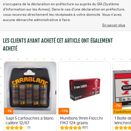
s'occupera de la déclaration en préfecture ou auprès du SIA (Système
d'Information sur les Armes). Dans le cas d'une déclaration en préfecture,
vous recevrez directement les récépissés à votre domicile. Vous n'avez
aucune démarche administrative à faire.
En savoir plus
LES CLIENTS AYANT ACHETÉ CET ARTICLE ONT ÉGALEMENT
ACHETÉ
-7%
-1%
-11%
Expéditio
Sapl 5 cartouches a blanc
Munitions 9mm Fiocchi
1 Boite d
calibre 12/67
FMJ 124 grains
Winchest
(1)
(527)