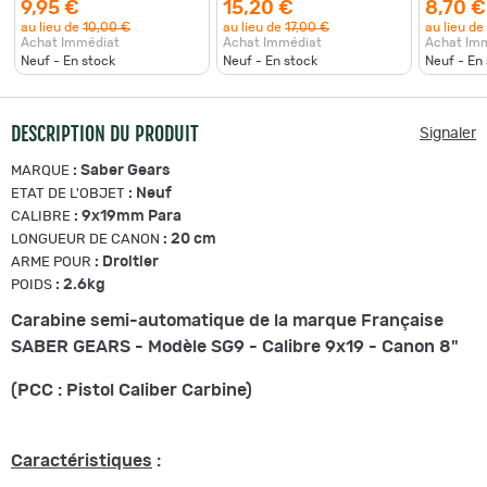
9,95 €
15,20 €
8,70 €
au lieu de
10,00 €
au lieu de
17,00 €
au lieu de
Achat Immédiat
Achat Immédiat
Achat Im
Neuf - En stock
Neuf - En stock
Neuf - En
DESCRIPTION DU PRODUIT
Signaler
:
Saber Gears
MARQUE
:
Neuf
ETAT DE L'OBJET
:
9x19mm Para
CALIBRE
:
20 cm
LONGUEUR DE CANON
:
Droitier
ARME POUR
:
2.6kg
POIDS
Carabine semi-automatique de la marque Française
SABER GEARS - Modèle SG9 - Calibre 9x19 - Canon 8"
(PCC : Pistol Caliber Carbine)
Caractéristiques
: