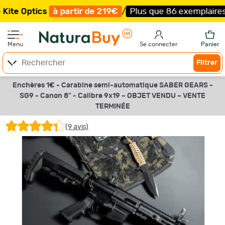
cs
à partir de 219€
/
Plus que 86 exemplaires !
/
Livrais
Menu
Se connecter
Panier
Filtrer
Enchères 1€ - Carabine semi-automatique SABER GEARS -
SG9 - Canon 8" - Calibre 9x19 –
OBJET VENDU –
VENTE
TERMINÉE
(9 avis)