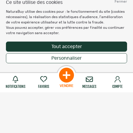
Fermer
Ce site utilise des cookies
NaturaBuy utilise des cookies pour : le fonctionnement du site (cookies
Besoin d'aide
nécessaires), la réalisation des statistiques d'audience, l'amélioration
de votre expérience utilisateur et la lutte contre la fraude.
Vous pouvez accepter, gérer vos préférences par finalité ou continuer
votre navigation sans accepter.
Espace Professionnel
Tout accepter
Chronocarpe
Ardent pêche
Personnaliser
VENDRE
NOTIFICATIONS
FAVORIS
MESSAGES
COMPTE
Informations légales
Charte éthique
Mentions légales
Règlement & Conditions d'utilisation
Politique de protection
des données personnelles
Personnalisation des cookies