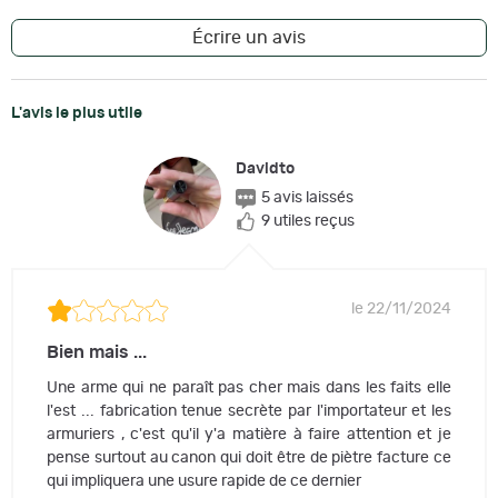
spécifiques.
Écrire un avis
- Pièces Standard AR-15 :
Avec toutes les pièces (partie arrière du lower)
L'avis le plus utile
standard AR-15, cette carabine offre une compatibilité
étendue avec les accessoires et les pièces de
Davidto
rechange, offrant ainsi une grande facilité de
5 avis laissés
personnalisation et de maintenance.
9 utiles reçus
- Levier d'Armement ambidextre :
le 22/11/2024
Le levier d'armement élargi et ambidextre garantit une
manipulation aisée de l'arme, adaptée aussi bien aux
Bien mais ...
droitiers qu'aux gauchers, pour une expérience de tir
Une arme qui ne paraît pas cher mais dans les faits elle
fluide et intuitive.
l'est ... fabrication tenue secrète par l'importateur et les
armuriers , c'est qu'il y'a matière à faire attention et je
pense surtout au canon qui doit être de piètre facture ce
qui impliquera une usure rapide de ce dernier