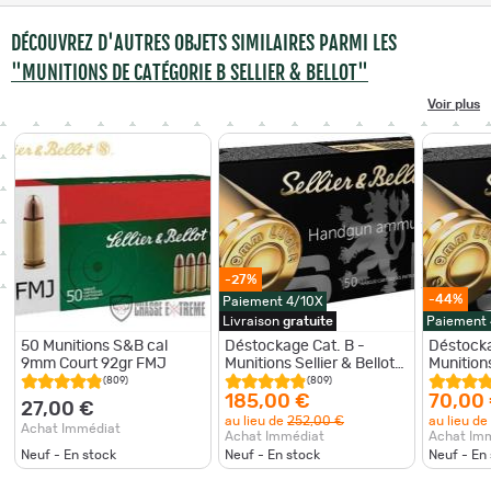
DÉCOUVREZ D'AUTRES OBJETS SIMILAIRES PARMI LES
"MUNITIONS DE CATÉGORIE B SELLIER & BELLOT"
Voir plus
-27%
-44%
Paiement 4/10X
Livraison
gratuite
Paiement
50 Munitions S&B cal
Déstockage Cat. B -
Déstocka
9mm Court 92gr FMJ
Munitions Sellier & Bellot
Munitions
FMJ 124gr 8g - Cal. 9x19
FMJ 124g
(809)
(809)
x10 boites
x5 boite
185,00 €
70,00
27,00 €
au lieu de
252,00 €
au lieu de
Achat Immédiat
Achat Immédiat
Achat Im
Neuf - En stock
Neuf - En stock
Neuf - En