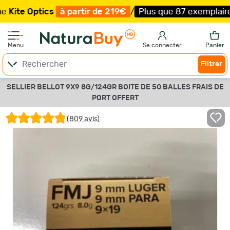
ics
à partir de 219€
/
Plus que 87 exemplaires !
/
Livrai
Menu
Se connecter
Panier
Filtrer
SELLIER BELLOT 9X9 8G/124GR BOITE DE 50 BALLES FRAIS DE
PORT OFFERT
(809 avis)