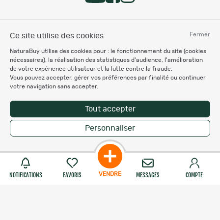
Services et garanties
Fermer
Ce site utilise des cookies
NaturaBuy utilise des cookies pour : le fonctionnement du site (cookies
Besoin d'aide
nécessaires), la réalisation des statistiques d'audience, l'amélioration
de votre expérience utilisateur et la lutte contre la fraude.
Vous pouvez accepter, gérer vos préférences par finalité ou continuer
votre navigation sans accepter.
Espace Professionnel
Tout accepter
Chronocarpe
Ardent pêche
Personnaliser
VENDRE
NOTIFICATIONS
FAVORIS
MESSAGES
COMPTE
Informations légales
Charte éthique
Mentions légales
Règlement & Conditions d'utilisation