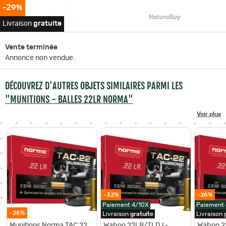
-29%
Livraison
gratuite
Vente terminée
Annonce non vendue.
DÉCOUVREZ D'AUTRES OBJETS SIMILAIRES PARMI LES
"MUNITIONS - BALLES 22LR NORMA"
Voir plus
-32%
-26%
Paiement 4/10X
Paiement
-26%
Livraison
gratuite
Livraison
Munitions Norma TAC 22
Wahoo 22LR/TLD ! -
Wahoo 2