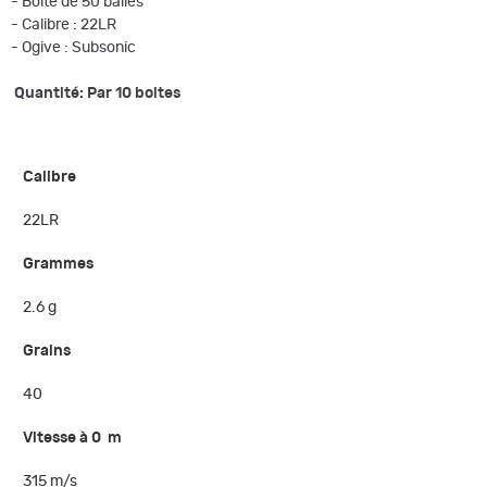
- Boite de 50 balles
- Calibre : 22LR
- Ogive : Subsonic
Quantité: Par 10 boites
Calibre
22LR
Grammes
2.6 g
Grains
40
Vitesse à 0 m
315 m/s