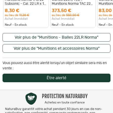
Subsonic - Cal. 22 LR x 1
Munitions Norma TAC 22
Munition
boites - PROMOTION
Subsonic - Cal. 22 LR x50
Subsonic
8,30 €
373,50 €
83,00
boites
boites
au lieu de
11,20 €
au lieu de
550,00 €
au lieu de
Achat Immédiat
Achat Immédiat
Achat Im
Neuf - En stock
Neuf - En stock
Neuf - En
Voir plus de "Munitions - Balles 22LR Norma"
Voir plus de "Munitions et accessoires Norma"
Vous pouvez aussi être alerté lorsqu'un objet similaire sera mis en
vente :
Être alerté
PROTECTION NATURABUY
Achetez en toute confiance
NaturaBuy garantit votre achat pendant 30 jours en cas de non-