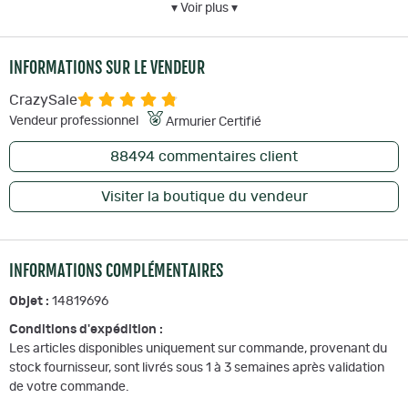
▾ Voir plus ▾
INFORMATIONS SUR LE VENDEUR
Marque : Norma
CrazySale
L'expédition de votre commande ne sera pas effectuée tant que la
Vendeur professionnel
Armurier Certifié
totalité des justificatifs ne seront pas réceptionnés et validés.
88494
commentaires client
Visiter la boutique du vendeur
INFORMATIONS COMPLÉMENTAIRES
Objet :
14819696
Conditions d'expédition :
Les articles disponibles uniquement sur commande, provenant du
stock fournisseur, sont livrés sous 1 à 3 semaines après validation
de votre commande.