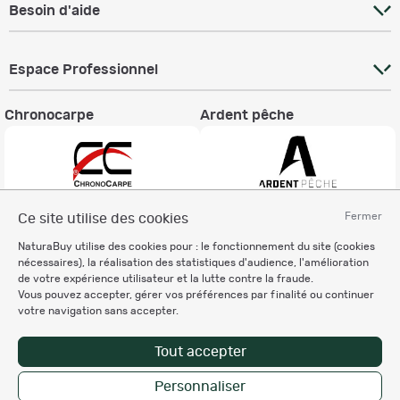
Besoin d'aide
Espace Professionnel
Chronocarpe
Ardent pêche
Fermer
Ce site utilise des cookies
Informations légales
NaturaBuy utilise des cookies pour : le fonctionnement du site (cookies
Charte éthique
nécessaires), la réalisation des statistiques d'audience, l'amélioration
Mentions légales
de votre expérience utilisateur et la lutte contre la fraude.
Vous pouvez accepter, gérer vos préférences par finalité ou continuer
Règlement & Conditions d'utilisation
votre navigation sans accepter.
Politique de protection
des données personnelles
Tout accepter
Personnalisation des cookies
Personnaliser