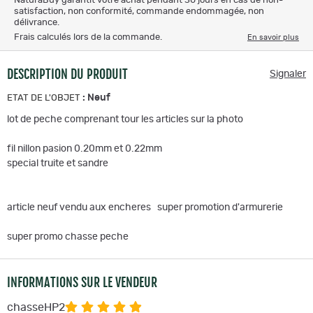
NaturaBuy garantit votre achat pendant 30 jours en cas de non-
satisfaction, non conformité, commande endommagée, non
délivrance.
Frais calculés lors de la commande.
En savoir plus
DESCRIPTION DU PRODUIT
Signaler
:
Neuf
ETAT DE L'OBJET
lot de peche comprenant tour les articles sur la photo
fil nillon pasion 0.20mm et 0.22mm
special truite et sandre
article neuf vendu aux encheres super promotion d'armurerie
super promo chasse peche
INFORMATIONS SUR LE VENDEUR
chasseHP2