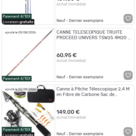
Achat Immédiat
Paiement 4/10X
Neuf - Dernier exemplaire
Livraison
gratuite
CANNE TELESCOPIQUE TRUITE
ajouté le 03/08/2026
PROCEED UNIVERS TSW25 4M20 -
SRT
60,95 €
Achat Immédiat
Neuf - Dernier exemplaire
Paiement 4/10X
Canne à Pêche Télescopique 2,4 M
ajouté le 02/08/2026
en Fibre de Carbone Sac de
Transport Accessoires de Pêche
Moulinet
149,00 €
Achat Immédiat
Paiement 4/10X
Neuf - Dernier exemplaire
Livraison
gratuite