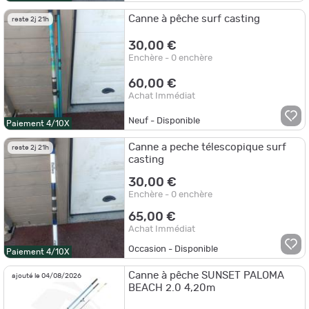
Canne à pêche surf casting
reste 2j 21h
30,00 €
Enchère - 0 enchère
60,00 €
Achat Immédiat
Neuf - Disponible
Paiement 4/10X
Canne a peche télescopique surf
reste 2j 21h
casting
30,00 €
Enchère - 0 enchère
65,00 €
Achat Immédiat
Occasion - Disponible
Paiement 4/10X
Canne à pêche SUNSET PALOMA
ajouté le 04/08/2026
BEACH 2.0 4,20m