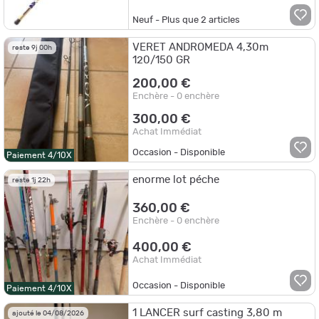
Neuf - Plus que
2
articles
VERET ANDROMEDA 4,30m
reste 9j 00h
120/150 GR
200,00 €
Enchère - 0 enchère
300,00 €
Achat Immédiat
Occasion - Disponible
Paiement 4/10X
enorme lot péche
reste 1j 22h
360,00 €
Enchère - 0 enchère
400,00 €
Achat Immédiat
Occasion - Disponible
Paiement 4/10X
1 LANCER surf casting 3,80 m
ajouté le 04/08/2026