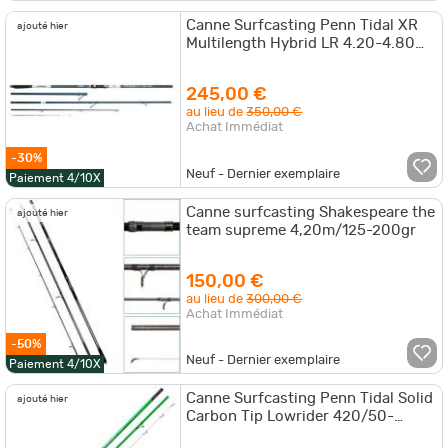
Canne Surfcasting Penn Tidal XR
ajouté hier
Multilength Hybrid LR 4.20-4.80m
(100-250g)
245,00 €
au lieu de
350,00 €
Achat Immédiat
-30%
Neuf - Dernier exemplaire
Paiement 4/10X
Canne surfcasting Shakespeare the
ajouté hier
team supreme 4,20m/125-200gr
150,00 €
au lieu de
300,00 €
Achat Immédiat
-50%
Neuf - Dernier exemplaire
Paiement 4/10X
Canne Surfcasting Penn Tidal Solid
ajouté hier
Carbon Tip Lowrider 420/50-
200gr