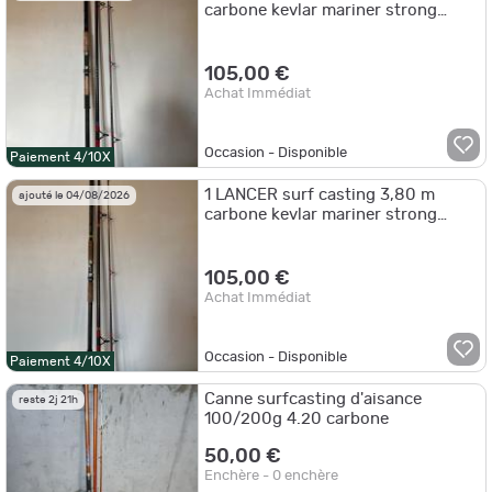
carbone kevlar mariner strong
Mitchell b pêche mer occasion
collection
105,00 €
Achat Immédiat
Occasion - Disponible
Paiement 4/10X
1 LANCER surf casting 3,80 m
ajouté le 04/08/2026
carbone kevlar mariner strong
Mitchell pêche mer occasion
collection
105,00 €
Achat Immédiat
Occasion - Disponible
Paiement 4/10X
Canne surfcasting d'aisance
reste 2j 21h
100/200g 4.20 carbone
50,00 €
Enchère - 0 enchère