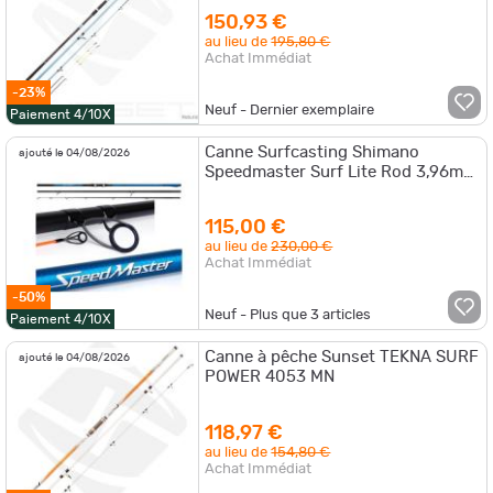
150,93 €
au lieu de
195,80 €
Achat Immédiat
-23%
Neuf - Dernier exemplaire
Paiement 4/10X
Canne Surfcasting Shimano
ajouté le 04/08/2026
Speedmaster Surf Lite Rod 3,96m
Max 120gr
115,00 €
au lieu de
230,00 €
Achat Immédiat
-50%
Neuf - Plus que
3
articles
Paiement 4/10X
Canne à pêche Sunset TEKNA SURF
ajouté le 04/08/2026
POWER 4053 MN
118,97 €
au lieu de
154,80 €
Achat Immédiat