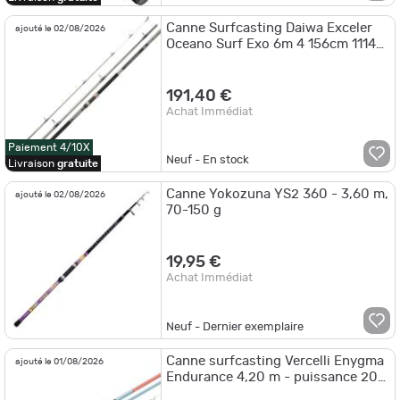
Canne Surfcasting Daiwa Exceler
ajouté le 02/08/2026
Oceano Surf Exo 6m 4 156cm 1114g
100 - 250g
191,40 €
Achat Immédiat
Paiement 4/10X
Neuf - En stock
Livraison
gratuite
Canne Yokozuna YS2 360 - 3,60 m,
ajouté le 02/08/2026
70-150 g
19,95 €
Achat Immédiat
Neuf - Dernier exemplaire
Canne surfcasting Vercelli Enygma
ajouté le 01/08/2026
Endurance 4,20 m - puissance 200
g