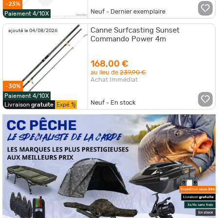
-23%
Neuf - Dernier exemplaire
Paiement 4/10X
Canne Surfcasting Sunset
ajouté le 04/08/2026
Commando Power 4m
168,00 €
au lieu de
239,90 €
Achat Immédiat
-30%
Paiement 4/10X
Neuf - En stock
Livraison
gratuite
Expé.
1j