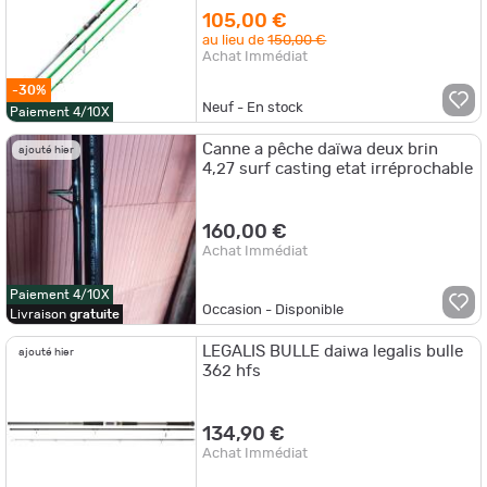
105,00 €
au lieu de
150,00 €
Achat Immédiat
-30%
Neuf - En stock
Paiement 4/10X
Canne a pêche daïwa deux brin
ajouté hier
4,27 surf casting etat irréprochable
160,00 €
Achat Immédiat
Paiement 4/10X
Occasion - Disponible
Livraison
gratuite
LEGALIS BULLE daiwa legalis bulle
ajouté hier
362 hfs
134,90 €
Achat Immédiat