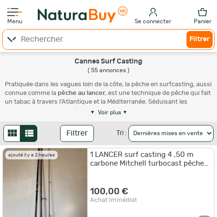
Menu
Se connecter
Panier
Filtrer
Cannes Surf Casting
( 55 annonces )
Pratiquée dans les vagues loin de la côte, la pêche en surfcasting, aussi
connue comme la
pêche au lancer
, est une technique de pêche qui fait
un tabac à travers l'Atlantique et la Méditerranée. Séduisant les
amateurs de
poissons côtiers
, elle vous permet d'attraper la dorade, la
Voir plus
sole ou le bar, quel que soit votre niveau d'expertise. Découvrez sur le
site de NaturaBuy, différentes cannes à pêche surfcasting pour vous
Filtrer
Tri :
équiper. Vous avez du mal à dénicher la
canne à pêche surfcasting
qui
vous correspond ? Ne quittez pas votre écran des yeux pour
1 LANCER surf casting 4 ,50 m
comprendre comment choisir cet équipement aux diverses
ajouté il y a 2 heures
carbone Mitchell turbocast pêche
caractéristiques. Retrouvez notre sélection de
cannes télescopiques
.
mer occasion collection
Retrouvez notre large sélection des
équipements
Daiwa Exceler
.
Comment choisir votre canne à pêche
100,00 €
Achat Immédiat
surfcasting sur NaturaBuy ?