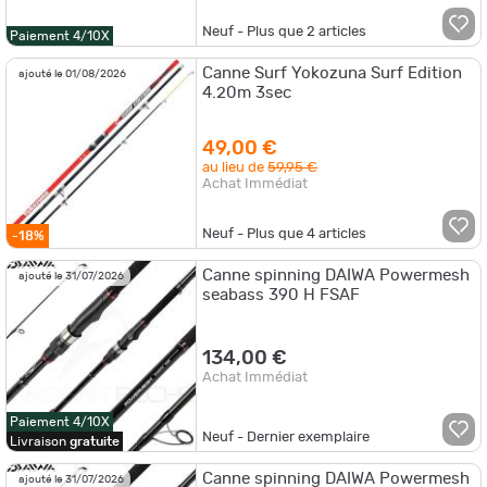
Neuf - Plus que
2
articles
Paiement 4/10X
Canne Surf Yokozuna Surf Edition
ajouté le 01/08/2026
4.20m 3sec
49,00 €
au lieu de
59,95 €
Achat Immédiat
Neuf - Plus que
4
articles
-18%
Canne spinning DAIWA Powermesh
ajouté le 31/07/2026
seabass 390 H FSAF
134,00 €
Achat Immédiat
Paiement 4/10X
Neuf - Dernier exemplaire
Livraison
gratuite
Canne spinning DAIWA Powermesh
ajouté le 31/07/2026