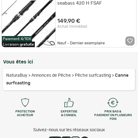
seabass 420 H FSAF
149,90 €
Achat Immédiat
Paiement 4/10X
Neuf - Dernier exemplaire
Livraison
gratuite
Vous êtes ici
NaturaBuy
>
Annonces de Pêche
>
Pêche surfcasting
>
Canne
surfcasting
PROTECTION
EXPERTISE
PRIX BAS &
ACHETEUR
& CONSEIL
PAIEMENT EN PLUSIEURS
FOIS
Suivez-nous sur les réseaux sociaux