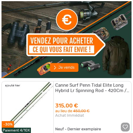
NaturaBuy !
NaturaBuy vous invite à découvrir sa gamme régulièrement renouvelée
de cannes à pêche surfcasting qui répond à vos différents besoins.
Faites défiler les nombreuses références de notre catalogue en ligne
afin de dénicher les propositions de marques de renom, telles que
Vercelli, Tortue ou Mitchell. Elles vous proposent des cannes novatrices
qui se démarquent par leur performance et leur qualité.
En plus des cannes à pêche surfcasting, nous vous présentons
également des
moulinets surfcasting
, des
accessoires de montage
surfcasting
ou des hameçons surfcasting. Vous recherchez autre
chose ? Insérez les mots-clés pertinents dans la barre de recherche
située en haut de page pour dénicher des
lampes frontales
, des
bâtons lumineux
ou des
fourreaux à canne de qualité
.
Canne Surf Penn Tidal Elite Long
ajouté hier
Hybrid Lr Spinning Rod - 420Cm /
100-200G
315,00 €
au lieu de
450,00 €
Achat Immédiat
-30%
Neuf - Dernier exemplaire
Paiement 4/10X