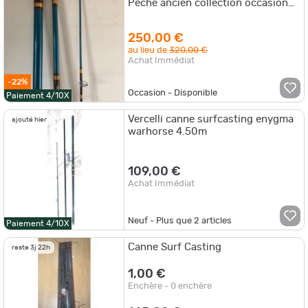
Pêche ancien collection occasion
décoration
250,00 €
au lieu de
320,00 €
Achat Immédiat
-22%
Occasion - Disponible
Paiement 4/10X
Vercelli canne surfcasting enygma
ajouté hier
warhorse 4.50m
109,00 €
Achat Immédiat
Neuf - Plus que
2
articles
Paiement 4/10X
Canne Surf Casting
reste 3j 22h
1,00 €
Enchère - 0 enchère