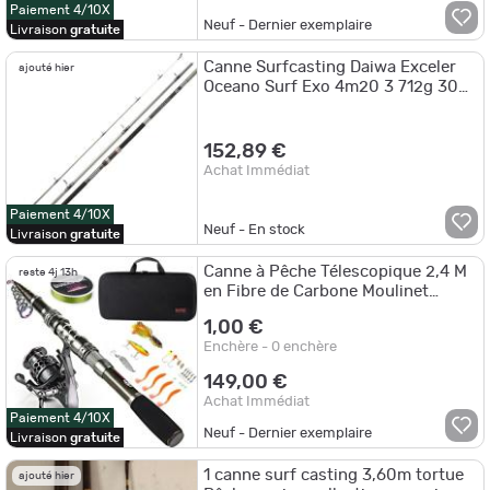
Paiement 4/10X
Neuf - Dernier exemplaire
Livraison
gratuite
Canne Surfcasting Daiwa Exceler
ajouté hier
Oceano Surf Exo 4m20 3 712g 300
- 800g 146cm
152,89 €
Achat Immédiat
Paiement 4/10X
Neuf - En stock
Livraison
gratuite
Canne à Pêche Télescopique 2,4 M
reste 4j 13h
en Fibre de Carbone Moulinet
Accessoires de Pêche Sac de
1,00 €
Transport
Enchère - 0 enchère
149,00 €
Achat Immédiat
Paiement 4/10X
Neuf - Dernier exemplaire
Livraison
gratuite
1 canne surf casting 3,60m tortue
ajouté hier