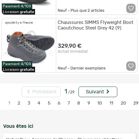
Paiement 4/10X
Neuf - Plus que
2
articles
Livraison
gratuite
Chaussures SIMMS Flyweight Boot
ajouté il y a 1 heure
Caoutchouc Steel Grey 42 (9)
329,90 €
Achat Immédiat
Paiement 4/10X
Neuf - Dernier exemplaire
Livraison
gratuite
1
Précédent
Suivant
/29
1
2
3
4
5
6
7
8
9
10
11
20
29
Vous êtes ici