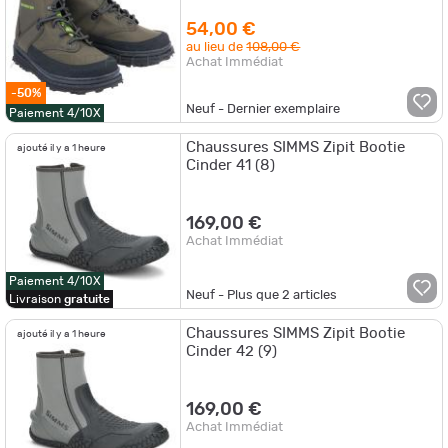
54,00 €
au lieu de
108,00 €
Achat Immédiat
-50%
Neuf - Dernier exemplaire
Paiement 4/10X
Chaussures SIMMS Zipit Bootie
ajouté il y a 1 heure
Cinder 41 (8)
169,00 €
Achat Immédiat
Paiement 4/10X
Neuf - Plus que
2
articles
Livraison
gratuite
Chaussures SIMMS Zipit Bootie
ajouté il y a 1 heure
Cinder 42 (9)
169,00 €
Achat Immédiat