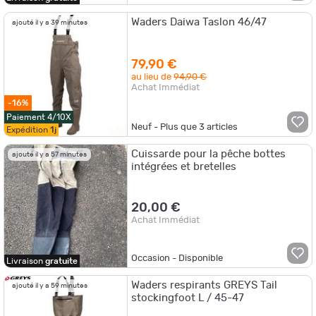
Waders Daiwa Taslon 46/47
ajouté il y a 39 minutes
79,90 €
au lieu de
94,90 €
Achat Immédiat
-16%
Paiement 4/10X
Neuf - Plus que
3
articles
Expédition
1j
Cuissarde pour la pêche bottes
ajouté il y a 57 minutes
intégrées et bretelles
20,00 €
Achat Immédiat
Occasion - Disponible
Livraison
gratuite
Waders respirants GREYS Tail
ajouté il y a 59 minutes
stockingfoot L / 45-47