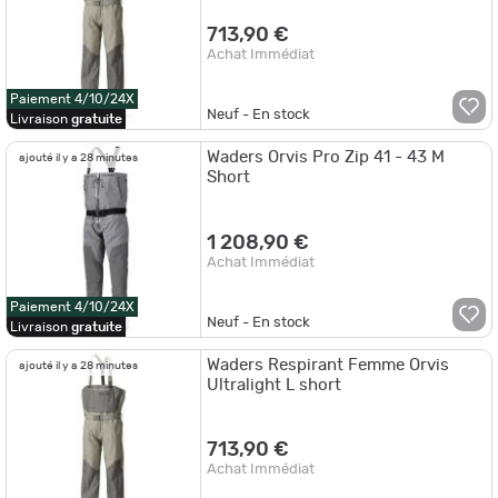
713,90 €
Achat Immédiat
Paiement 4/10/24X
Neuf - En stock
Livraison
gratuite
Waders Orvis Pro Zip 41 - 43 M
ajouté il y a 28 minutes
Short
1 208,90 €
Achat Immédiat
Paiement 4/10/24X
Neuf - En stock
Livraison
gratuite
Waders Respirant Femme Orvis
ajouté il y a 28 minutes
Ultralight L short
713,90 €
Achat Immédiat