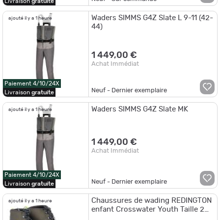
Livraison
gratuite
Waders SIMMS G4Z Slate L 9-11 (42-
ajouté il y a 1 heure
44)
1 449,00 €
Achat Immédiat
Paiement 4/10/24X
Neuf - Dernier exemplaire
Livraison
gratuite
Waders SIMMS G4Z Slate MK
ajouté il y a 1 heure
1 449,00 €
Achat Immédiat
Paiement 4/10/24X
Neuf - Dernier exemplaire
Livraison
gratuite
Chaussures de wading REDINGTON
ajouté il y a 1 heure
enfant Crosswater Youth Taille 2
(32-35)