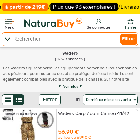
9€
/
Plus que 93 exemplaires !
/
Livraison offerte et exp
Menu
Se connecter
Panier
Filtrer
Waders
( 1737 annonces )
Les
waders
figurent parmi les équipements personnels indispensables
aux pêcheurs pour rester au sec et se protéger de l'eau froide. Ils sont
également compatibles avec la pratique de la chasse. Sur notre site
NaturaBuy, vous trouverez un large choix de
waders de qualité
,
Voir plus
cuissardes
et
waders avec bottes
. Pour compléter votre combinaison
de pêche et de chasse, découvrez aussi notre sélection de chaussures
Filtrer
Tri :
de
wadding
, de
bottes
de chasse et d'accessoires
.
Les différents types de waders
Waders Carp Zoom Camou 41/42
ajouté il y a 2 minutes
Les
waders pour la pêche
, notamment la pêche à la mouche et la
56,90 €
chasse au gibier d'eau, sont couramment utilisés. Aussi appelés
pantalons de wading
, les
waders
sont indispensables au pêcheur
au lieu de
69,90 €