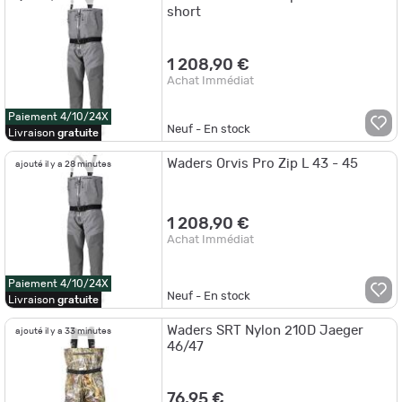
short
1 208,90 €
Achat Immédiat
Paiement 4/10/24X
Neuf - En stock
Livraison
gratuite
Waders Orvis Pro Zip L 43 - 45
ajouté il y a 28 minutes
1 208,90 €
Achat Immédiat
Paiement 4/10/24X
Neuf - En stock
Livraison
gratuite
Waders SRT Nylon 210D Jaeger
ajouté il y a 33 minutes
46/47
76,95 €