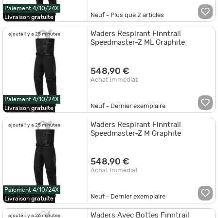
Paiement 4/10/24X
Neuf - Plus que
2
articles
Livraison
gratuite
Waders Respirant Finntrail
ajouté il y a 25 minutes
Speedmaster-Z ML Graphite
548,90 €
Achat Immédiat
Paiement 4/10/24X
Neuf - Dernier exemplaire
Livraison
gratuite
Waders Respirant Finntrail
ajouté il y a 25 minutes
Speedmaster-Z M Graphite
548,90 €
Achat Immédiat
Paiement 4/10/24X
Neuf - Dernier exemplaire
Livraison
gratuite
Waders Avec Bottes Finntrail
ajouté il y a 26 minutes