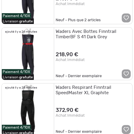
Achat Immédiat
Paiement 4/10X
Neuf - Plus que
2
articles
Livraison
gratuite
Waders Avec Bottes Finntrail
ajouté il y a 26 minutes
TimberBF S 41 Dark Grey
218,90 €
Achat Immédiat
Paiement 4/10X
Neuf - Dernier exemplaire
Livraison
gratuite
Waders Respirant Finntrail
ajouté il y a 28 minutes
SpeedMaster XL Graphite
372,90 €
Achat Immédiat
Paiement 4/10X
Neuf - Dernier exemplaire
Livraison
gratuite