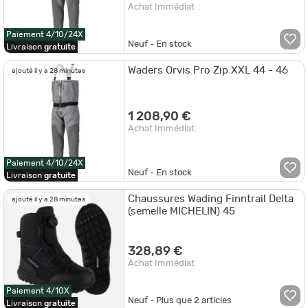
Achat Immédiat
Paiement 4/10/24X
Neuf - En stock
Livraison
gratuite
Waders Orvis Pro Zip XXL 44 - 46
ajouté il y a 28 minutes
1 208,90 €
Achat Immédiat
Paiement 4/10/24X
Neuf - En stock
Livraison
gratuite
Chaussures Wading Finntrail Delta
ajouté il y a 28 minutes
(semelle MICHELIN) 45
328,89 €
Achat Immédiat
Paiement 4/10X
Neuf - Plus que
2
articles
Livraison
gratuite