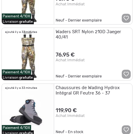
Achat Immédiat
Paiement 4/10X
Neuf - Dernier exemplaire
Livraison
gratuite
Waders SRT Nylon 210D Jaeger
ajouté il y a 33 minutes
40/41
76,95 €
Achat Immédiat
Paiement 4/10X
Neuf - Dernier exemplaire
Livraison
gratuite
Chaussures de Wading Hydrox
ajouté il y a 33 minutes
Intégral GR Feutre 36 - 37
119,90 €
Achat Immédiat
Paiement 4/10X
Neuf - En stock
Livraison
gratuite