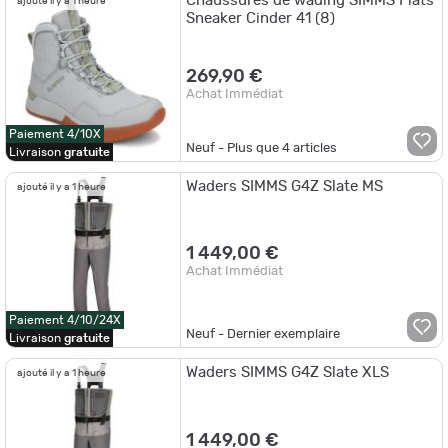
Chaussures de wading SIMMS Flats
ajouté il y a 1 heure
Sneaker Cinder 41 (8)
269,90 €
Achat Immédiat
Paiement 4/10X
Neuf - Plus que
4
articles
Livraison
gratuite
Waders SIMMS G4Z Slate MS
ajouté il y a 1 heure
1 449,00 €
Achat Immédiat
Paiement 4/10/24X
Neuf - Dernier exemplaire
Livraison
gratuite
Waders SIMMS G4Z Slate XLS
ajouté il y a 1 heure
1 449,00 €