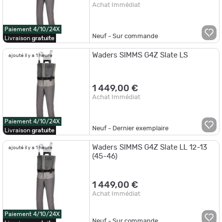
Achat Immédiat
Paiement 4/10/24X
Neuf - Sur commande
Livraison
gratuite
Waders SIMMS G4Z Slate LS
ajouté il y a 1 heure
1 449,00 €
Achat Immédiat
Paiement 4/10/24X
Neuf - Dernier exemplaire
Livraison
gratuite
Waders SIMMS G4Z Slate LL 12-13
ajouté il y a 1 heure
(45-46)
1 449,00 €
Achat Immédiat
Paiement 4/10/24X
Neuf - Sur commande