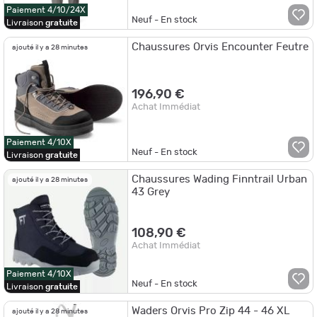
Paiement 4/10/24X
Neuf - En stock
Livraison
gratuite
Chaussures Orvis Encounter Feutre
ajouté il y a 28 minutes
196,90 €
Achat Immédiat
Paiement 4/10X
Neuf - En stock
Livraison
gratuite
Chaussures Wading Finntrail Urban
ajouté il y a 28 minutes
43 Grey
108,90 €
Achat Immédiat
Paiement 4/10X
Neuf - En stock
Livraison
gratuite
Waders Orvis Pro Zip 44 - 46 XL
ajouté il y a 28 minutes