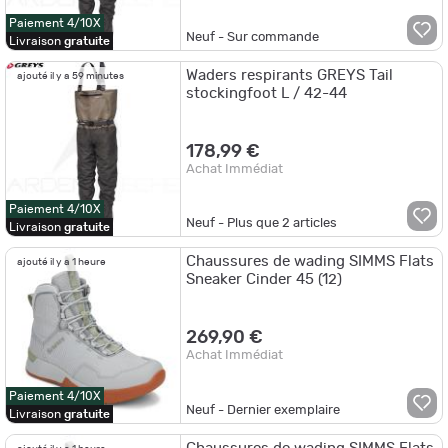
Paiement 4/10X
Neuf - Sur commande
Livraison
gratuite
Waders respirants GREYS Tail
ajouté il y a 59 minutes
stockingfoot L / 42-44
178,99 €
Achat Immédiat
Paiement 4/10X
Neuf - Plus que
2
articles
Livraison
gratuite
Chaussures de wading SIMMS Flats
ajouté il y a 1 heure
Sneaker Cinder 45 (12)
269,90 €
Achat Immédiat
Paiement 4/10X
Neuf - Dernier exemplaire
Livraison
gratuite