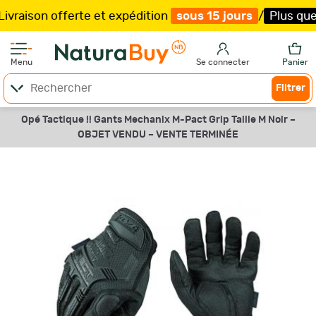
ison offerte et expédition
sous 15 jours
/
Plus que
61
Menu
Se connecter
Panier
Filtrer
Opé Tactique !! Gants Mechanix M-Pact Grip Taille M Noir –
OBJET VENDU –
VENTE TERMINÉE