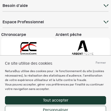
Besoin d'aide
Espace Professionnel
Chronocarpe
Ardent pêche
Fermer
Ce site utilise des cookies
Informations légales
NaturaBuy utilise des cookies pour : le fonctionnement du site (cookies
Charte éthique
nécessaires), la réalisation des statistiques d'audience, l'amélioration
Mentions légales
de votre expérience utilisateur et la lutte contre la fraude.
Vous pouvez accepter, gérer vos préférences par finalité ou continuer
Règlement & Conditions d'utilisation
votre navigation sans accepter.
Politique de protection
des données personnelles
Tout accepter
Personnalisation des cookies
Personnaliser