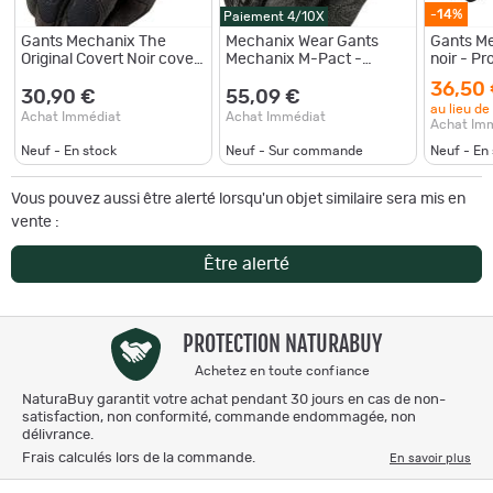
-14%
Paiement 4/10X
Gants Mechanix The
Mechanix Wear Gants
Gants M
Original Covert Noir covert
Mechanix M-Pact -
noir - Pr
Noir
Covert Noir - Réf:
d'interv
36,50
MWMMP55
30,90 €
55,09 €
au lieu de
Achat Immédiat
Achat Immédiat
Achat Im
Neuf - En stock
Neuf - Sur commande
Neuf - En
Vous pouvez aussi être alerté lorsqu'un objet similaire sera mis en
vente :
Être alerté
PROTECTION NATURABUY
Achetez en toute confiance
NaturaBuy garantit votre achat pendant 30 jours en cas de non-
satisfaction, non conformité, commande endommagée, non
délivrance.
Frais calculés lors de la commande.
En savoir plus