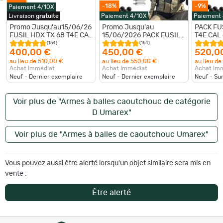
-18%
-9%
Paiement 4/10X
Livraison
gratuite
Paiement 4/10X
Paiement
Promo Jusqu'au15/06/26
Promo Jusqu'au
PACK FU
FUSIL HDX TX 68 T4E CAL
15/06/2026 PACK FUSIL
T4E CAL 
68 - 16J
HDX TX 68 T4E CAL 68 -
billes et
(154)
(154)
16J avec 50 billes 0.68 et
Co²+ Pai
400,00 €
450,00 €
520,0
5 cartouches
au lieu de
510,00 €
au lieu de
550,00 €
au lieu de
Achat Immédiat
Achat Immédiat
Achat Im
Neuf - Dernier exemplaire
Neuf - Dernier exemplaire
Neuf - S
Voir plus de "Armes à balles caoutchouc de catégorie
D Umarex"
Voir plus de "Armes à balles de caoutchouc Umarex"
Vous pouvez aussi être alerté lorsqu'un objet similaire sera mis en
vente :
Être alerté