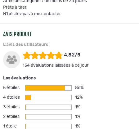
Arme de catégorie D de moins de 20 joules
Prête à tirer!
N'hésitez pas à me contacter
AVIS PRODUIT
L'avis des utilisateurs
4.82/5
154 évaluations laissées à ce jour
Les évaluations
5 étoiles
86%
4 étoiles
12%
3 étoiles
1%
2 étoiles
1%
1 étoile
1%