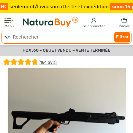
ent
/
Livraison offerte et expédition
sous 15 jours
/
Plu
Menu
Se connecter
Panier
Filtrer
HDX .68 –
OBJET VENDU –
VENTE TERMINÉE
(154 avis)