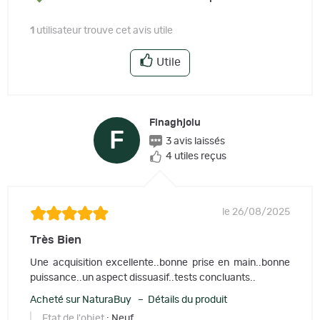
1
utilisateur trouve cet avis utile
Utile
Finaghjolu
F
3 avis laissés
4 utiles reçus
le 26/08/2025
Très Bien
Une acquisition excellente..bonne prise en main..bonne
puissance..un aspect dissuasif..tests concluants..
Acheté sur NaturaBuy – Détails du produit
Etat de l'objet
: Neuf