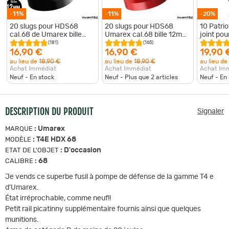
-11%
-11%
-20%
20 slugs pour HDS68
20 slugs pour HDS68
10 Patrio
cal.68 de Umarex bille
Umarex cal.68 bille 12mm
joint po
12mm poids 8g - Airsoft
poids 8g - Airsoft Rouge
Cogne -
(181)
(165)
Noir
16,90 €
16,90 €
19,90 
au lieu de
18,90 €
au lieu de
18,90 €
au lieu de
Achat Immédiat
Achat Immédiat
Achat Im
Neuf - En stock
Neuf - Plus que
2
articles
Neuf - En
DESCRIPTION DU PRODUIT
Signaler
:
Umarex
MARQUE
:
T4E HDX 68
MODÈLE
:
D'occasion
ETAT DE L'OBJET
:
68
CALIBRE
Je vends ce superbe fusil à pompe de défense de la gamme T4 e
d'Umarex.
État irréprochable, comme neuf!!
Petit rail picatinny supplémentaire fournis ainsi que quelques
munitions.