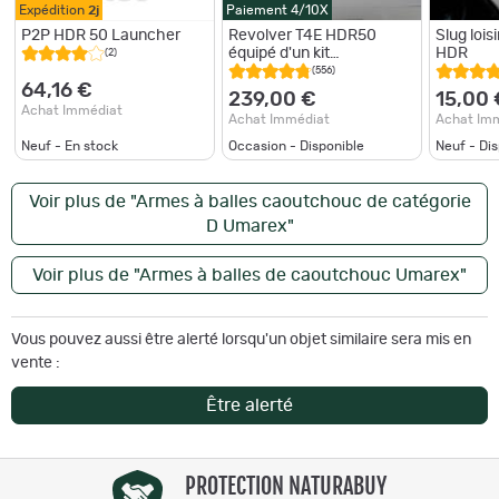
Expédition
2j
Paiement 4/10X
P2P HDR 50 Launcher
Revolver T4E HDR50
Slug lois
équipé d'un kit
HDR
(2)
HomeDefence-24
(556)
64,16 €
239,00 €
15,00 
Achat Immédiat
Achat Immédiat
Achat Im
Neuf - En stock
Occasion - Disponible
Neuf - Di
Voir plus de "Armes à balles caoutchouc de catégorie
D Umarex"
Voir plus de "Armes à balles de caoutchouc Umarex"
Vous pouvez aussi être alerté lorsqu'un objet similaire sera mis en
vente :
Être alerté
PROTECTION NATURABUY