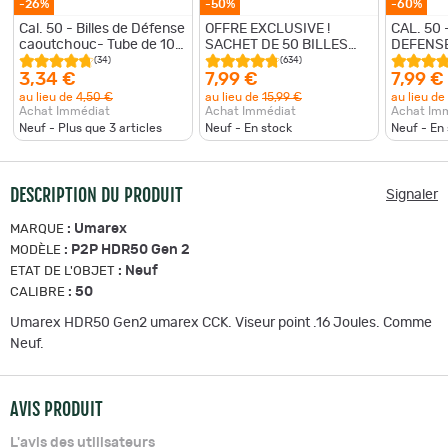
-26%
-50%
-60%
Cal. 50 - Billes de Défense
OFFRE EXCLUSIVE !
CAL. 50 
caoutchouc- Tube de 10
SACHET DE 50 BILLES
DEFENSE
billes
CAOUTCHOUC
MARQUAN
(34)
(634)
ENTRAINEMENT CAL.50
10 MUNI
3,34 €
7,99 €
7,99 €
au lieu de
4,50 €
au lieu de
15,99 €
au lieu de
Achat Immédiat
Achat Immédiat
Achat Im
Neuf - Plus que
3
articles
Neuf - En stock
Neuf - En
DESCRIPTION DU PRODUIT
Signaler
:
Umarex
MARQUE
:
P2P HDR50 Gen 2
MODÈLE
:
Neuf
ETAT DE L'OBJET
:
50
CALIBRE
Umarex HDR50 Gen2 umarex CCK. Viseur point .16 Joules. Comme
Neuf.
AVIS PRODUIT
L'avis des utilisateurs