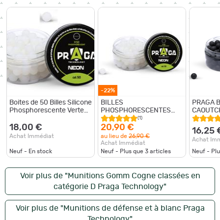
-22%
Boites de 50 Billes Silicone
BILLES
PRAGA B
Phosphorescente Verte
PHOSPHORESCENTES
CAOUTC
Cal. 50
VERTES CAL.50 X50
CAL.50 
(1)
"PRAGA"
18,00 €
20,90 €
16,25 
Achat Immédiat
au lieu de
26,90 €
Achat Im
Achat Immédiat
Neuf - En stock
Neuf - Plus que
3
articles
Neuf - Pl
Voir plus de "Munitions Gomm Cogne classées en
catégorie D Praga Technology"
Voir plus de "Munitions de défense et à blanc Praga
Technology"