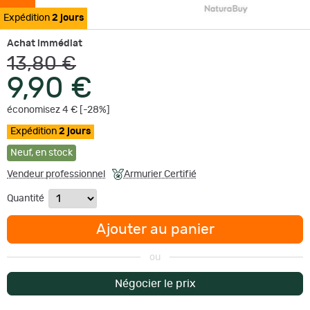
Expédition
2 jours
Achat immédiat
13,80 €
9,90 €
économisez 4 € [-28%]
Expédition
2 jours
Neuf
,
en stock
Vendeur professionnel
Armurier Certifié
Quantité
Ajouter au panier
ou
Négocier le prix