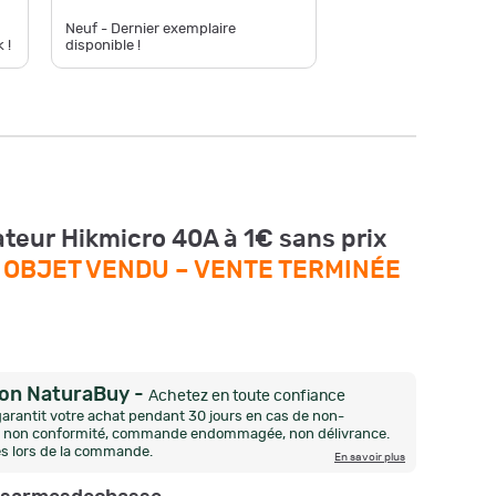
Achat Im
Neuf - Dernier exemplaire
 !
disponible !
Neuf - En
teur Hikmicro 40A à 1€ sans prix
–
OBJET VENDU –
VENTE TERMINÉE
ion NaturaBuy
-
Achetez en toute confiance
arantit votre achat pendant 30 jours en cas de non-
n, non conformité, commande endommagée, non délivrance.
és lors de la commande.
En savoir plus