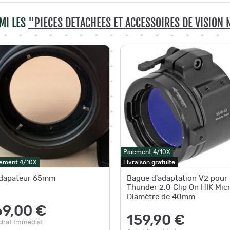
MI LES
"PIÈCES DÉTACHÉES ET ACCESSOIRES DE VISIO
Paiement 4/10X
ement 4/10X
Livraison
gratuite
dapateur 65mm
Bague d'adaptation V2 pour
Thunder 2.0 Clip On HIK Mic
Diamètre de 40mm
69,00 €
159,90 €
chat Immédiat