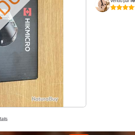
NDU
l
Vendu par
tails