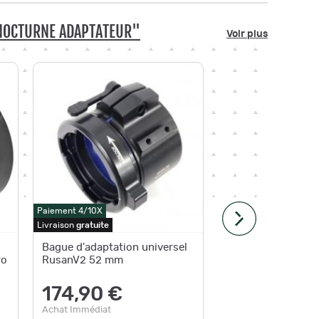
N NOCTURNE ADAPTATEUR"
Voir plus
Paiement 4/10X
Paiement 4
Livraison
gratuite
Livraison
g
Bague d'adaptation universel
Bague d
ro
RusanV2 52 mm
Thunder 
Diamètr
174,90 €
159,
Achat Immédiat