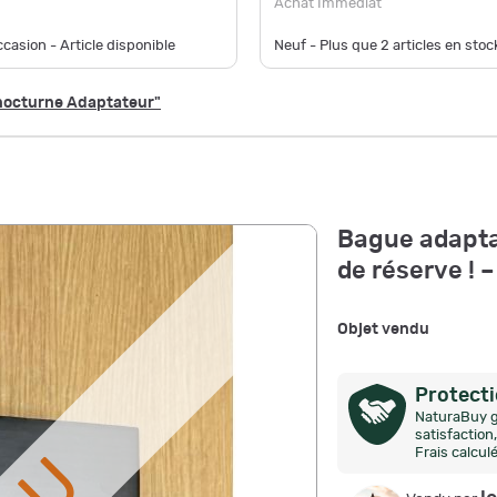
Achat Immédiat
casion - Article disponible
Neuf - Plus que
2
articles en stock
n nocturne Adaptateur"
Bague adapta
de réserve ! 
Objet vendu
Protect
NaturaBuy g
satisfactio
Frais calcul