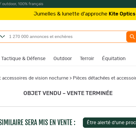
/ outdoor, 100% français
Jumelles & lunette d'approche
Kite Optics
à partir de 
Tactique & Défense
Outdoor
Terroir
Équitation
t accessoires de vision nocturne
>
Pièces détachées et accessoi
OBJET VENDU – VENTE TERMINÉE
IMILAIRE SERA MIS EN VENTE :