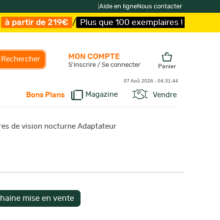
|
Aide en ligne
Nous contacter
219€
/
Plus que 100 exemplaires !
/
Livraison offerte et 
MON COMPTE
Rechercher
S'inscrire / Se connecter
Panier
07 Aoû 2026 -
04:31:45
Magazine
Vendre
Bons Plans
res de vision nocturne Adaptateur