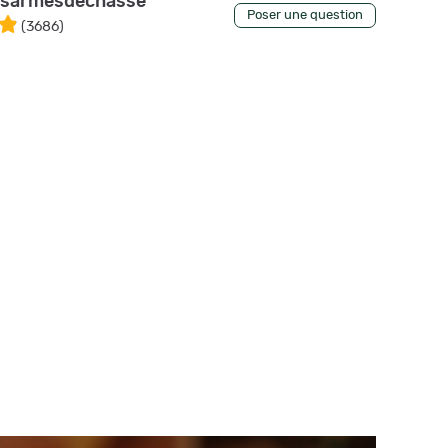
esarmesdechasse
Poser une question
(
3686
)