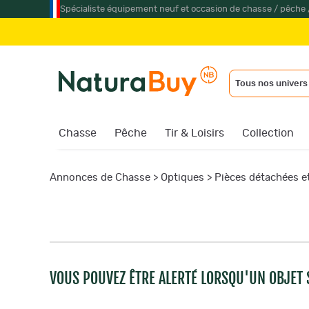
Spécialiste équipement neuf et occasion de chasse / pêche 
Tous nos univers
Chasse
Pêche
Tir & Loisirs
Collection
Annonces de Chasse
>
Optiques
>
Pièces détachées e
VOUS POUVEZ ÊTRE ALERTÉ LORSQU'UN OBJET S