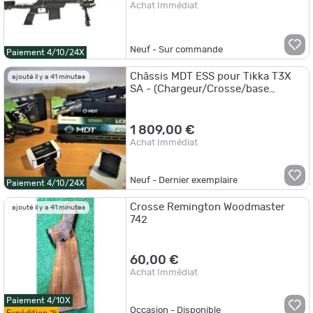
Achat Immédiat
Neuf - Sur commande
Paiement 4/10/24X
Châssis MDT ESS pour Tikka T3X
ajouté il y a 41 minutes
SA - (Chargeur/Crosse/base
châssis/Garde Main/Poignée)
1 809,00 €
Achat Immédiat
Neuf - Dernier exemplaire
Paiement 4/10/24X
Crosse Remington Woodmaster
ajouté il y a 41 minutes
742
60,00 €
Achat Immédiat
Paiement 4/10X
Occasion - Disponible