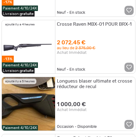
-17%
Paiement 4/10/24X
Neuf - En stock
Livraison
gratuite
Crosse Raven MBX-01 POUR BRX-1
ajouté il y a 4 heures
2 072,45 €
au lieu de
2 375,00 €
Achat Immédiat
-13%
Paiement 4/10/24X
Neuf - En stock
Livraison
gratuite
Longuess blaser ultimate et crosse
ajouté il y a 5 heures
réducteur de recul
1 000,00 €
Achat Immédiat
Occasion - Disponible
Paiement 4/10/24X