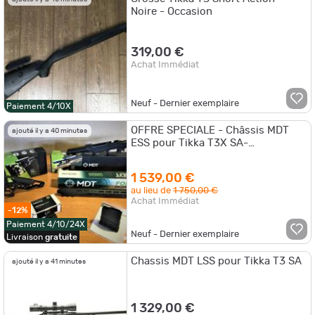
Noire - Occasion
319,00 €
Achat Immédiat
Neuf - Dernier exemplaire
Paiement 4/10X
OFFRE SPECIALE - Châssis MDT
ajouté il y a 40 minutes
ESS pour Tikka T3X SA-
(Chargeur/Crosse/base
châssis/Garde Main/Poignée)
1 539,00 €
au lieu de
1 750,00 €
Achat Immédiat
-12%
Paiement 4/10/24X
Neuf - Dernier exemplaire
Livraison
gratuite
Chassis MDT LSS pour Tikka T3 SA
ajouté il y a 41 minutes
1 329,00 €