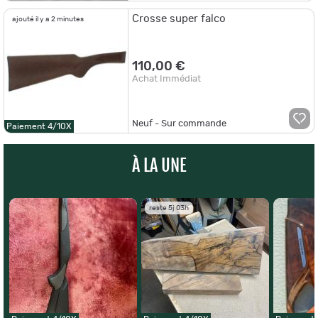
Crosse super falco
ajouté il y a 2 minutes
110,00 €
Achat Immédiat
Neuf - Sur commande
Paiement 4/10X
À LA UNE
reste 5j 03h