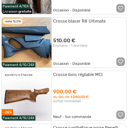
Paiement 4/10X
Occasion - Disponible
Livraison
gratuite
Crosse blaser R8 Ultimate
reste 11j 21h
510,00 €
Enchère - 1 enchère
Occasion - Disponible
Paiement 4/10/24X
Crosse bois réglable MCI
ajouté il y a 3 heures
900,00 €
au lieu de
1 250,00 €
Achat Immédiat
-28%
Neuf - Sur commande
Paiement 4/10/24X
Crosse synthétique noire Benelli