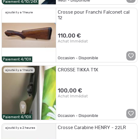
Neuf - Disponible
Paiement 4/10/24X
Crosse pour Franchi Falconet cal
ajouté il y a 1 heure
12
110,00 €
Achat Immédiat
Occasion - Disponible
Paiement 4/10X
CROSSE TIKKA T1X
ajouté il y a 1 heure
100,00 €
Achat Immédiat
Occasion - Disponible
Paiement 4/10X
Crosse Carabine HENRY - 22LR
ajouté il y a 2 heures