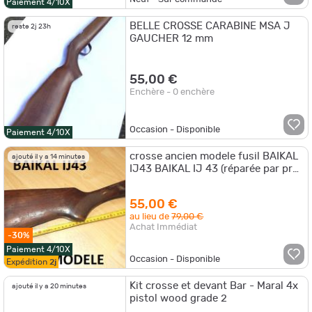
Paiement 4/10X
BELLE CROSSE CARABINE MSA J
reste 2j 23h
GAUCHER 12 mm
55,00 €
Enchère - 0 enchère
Occasion - Disponible
Paiement 4/10X
crosse ancien modele fusil BAIKAL
ajouté il y a 14 minutes
IJ43 BAIKAL IJ 43 (réparée par pro)
- VENDU PAR JEPERCUTE
(D25D23)
55,00 €
au lieu de
79,00 €
Achat Immédiat
-30%
Paiement 4/10X
Occasion - Disponible
Expédition
2j
Kit crosse et devant Bar - Maral 4x
ajouté il y a 20 minutes
pistol wood grade 2