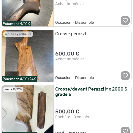
Achat Immédiat
Occasion - Disponible
Paiement 4/10X
Crosse perazzi
ajouté il y a 1 heure
600,00 €
Achat Immédiat
Occasion - Disponible
Paiement 4/10/24X
Crosse/devant Perazzi Mx 2000 S
reste 9j 22h
grade 5
500,00 €
Enchère - 0 enchère