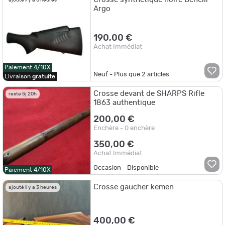
ajouté il y a 3 heures
Argo
190,00 €
Achat Immédiat
Paiement 4/10X
Neuf - Plus que
2
articles
Livraison
gratuite
Crosse devant de SHARPS Rifle
reste 5j 20h
1863 authentique
200,00 €
Enchère - 0 enchère
350,00 €
Achat Immédiat
Occasion - Disponible
Paiement 4/10X
Crosse gaucher kemen
ajouté il y a 3 heures
400,00 €