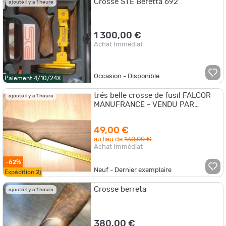
Crosse STE Beretta 692
ajouté il y a 1 heure
1 300,00 €
Achat Immédiat
Occasion - Disponible
Paiement 4/10/24X
trés belle crosse de fusil FALCOR
ajouté il y a 1 heure
MANUFRANCE - VENDU PAR
JEPERCUTE (S6I15)
49,00 €
au lieu de
130,00 €
Achat Immédiat
-62%
Neuf - Dernier exemplaire
Expédition
2j
Crosse berreta
ajouté il y a 1 heure
380,00 €