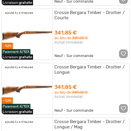
Neuf - Sur commande
Livraison
gratuite
Crosse Bergara Timber - Droitier /
ajouté il y a 4 heures
Courte
341,85 €
au lieu de
389,00 €
Achat Immédiat
-12%
Paiement 4/10X
Neuf - Sur commande
Livraison
gratuite
Crosse Bergara Timber - Droitier /
ajouté il y a 4 heures
Longue
341,85 €
au lieu de
389,00 €
Achat Immédiat
-12%
Paiement 4/10X
Neuf - Sur commande
Livraison
gratuite
Crosse Bergara Timber - Droitier /
ajouté il y a 4 heures
Longue / Mag