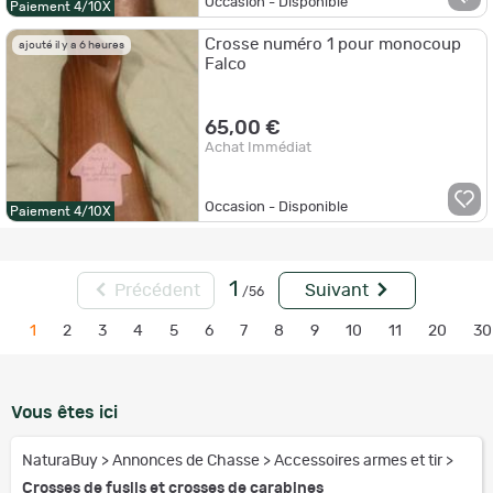
Occasion - Disponible
Paiement 4/10X
Crosse numéro 1 pour monocoup
ajouté il y a 6 heures
Falco
65,00 €
Achat Immédiat
Occasion - Disponible
Paiement 4/10X
1
Précédent
Suivant
/56
1
2
3
4
5
6
7
8
9
10
11
20
30
Vous êtes ici
NaturaBuy
>
Annonces de Chasse
>
Accessoires armes et tir
>
Crosses de fusils et crosses de carabines