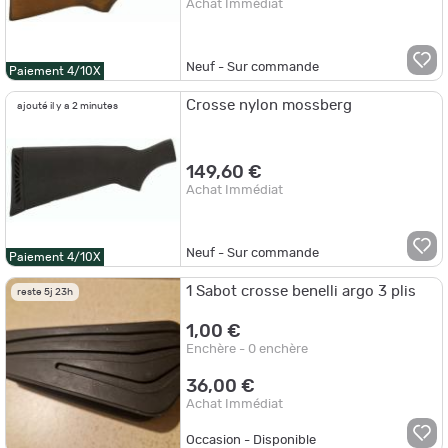
Achat Immédiat
Neuf - Sur commande
Paiement 4/10X
Crosse nylon mossberg
ajouté il y a 2 minutes
149,60 €
Achat Immédiat
Neuf - Sur commande
Paiement 4/10X
1 Sabot crosse benelli argo 3 plis
reste 5j 23h
1,00 €
Enchère - 0 enchère
36,00 €
Achat Immédiat
Occasion - Disponible