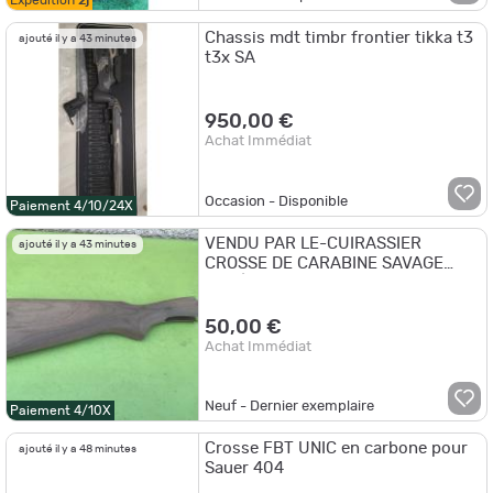
Expédition
2j
Chassis mdt timbr frontier tikka t3
ajouté il y a 43 minutes
t3x SA
950,00 €
Achat Immédiat
Occasion - Disponible
Paiement 4/10/24X
VENDU PAR LE-CUIRASSIER
ajouté il y a 43 minutes
CROSSE DE CARABINE SAVAGE
MODÈLE 94
50,00 €
Achat Immédiat
Neuf - Dernier exemplaire
Paiement 4/10X
Crosse FBT UNIC en carbone pour
ajouté il y a 48 minutes
Sauer 404