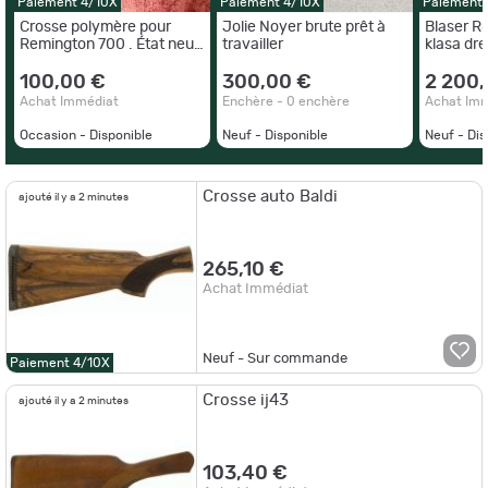
Paiement 4/10X
Paiement 4/10X
Paiement 
Crosse polymère pour
Jolie Noyer brute prêt à
Blaser R
Remington 700 . État neuf.
travailler
klasa dr
Entraxe de 165 mm
.Sniper.
100,00 €
300,00 €
2 200
Achat Immédiat
Enchère - 0 enchère
Achat Im
Occasion - Disponible
Neuf - Disponible
Neuf - Dis
Crosse auto Baldi
ajouté il y a 2 minutes
265,10 €
Achat Immédiat
Neuf - Sur commande
Paiement 4/10X
Crosse ij43
ajouté il y a 2 minutes
103,40 €