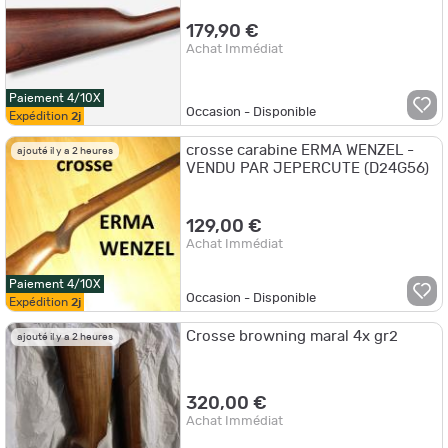
179,90 €
Achat Immédiat
Paiement 4/10X
Occasion - Disponible
Expédition
2j
crosse carabine ERMA WENZEL -
ajouté il y a 2 heures
VENDU PAR JEPERCUTE (D24G56)
129,00 €
Achat Immédiat
Paiement 4/10X
Occasion - Disponible
Expédition
2j
Crosse browning maral 4x gr2
ajouté il y a 2 heures
320,00 €
Achat Immédiat