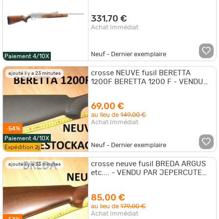
331,70 €
Achat Immédiat
Neuf - Dernier exemplaire
Paiement 4/10X
crosse NEUVE fusil BERETTA
ajouté il y a 23 minutes
1200F BERETTA 1200 F - VENDU
PAR JEPERCUTE (a5424)
69,00 €
au lieu de
149,00 €
Achat Immédiat
-54%
Paiement 4/10X
Neuf - Dernier exemplaire
Expédition
2j
crosse neuve fusil BREDA ARGUS
ajouté il y a 33 minutes
etc.... - VENDU PAR JEPERCUTE
(a6406)
85,00 €
au lieu de
179,00 €
Achat Immédiat