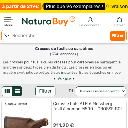
lus que 96 exemplaires !
/
Livraison offerte et expéditio
Menu
Se connecter
Panier
Filtrer
Crosses de fusils ou carabines
( 3341 annonces )
Les
crosses pour fusils
ou les
crosses pour carabines
se partagent le
marché sur deux types bien distincts. Les crosses en bois ou en
matière synthétique prêtes à être installées. Et les ébauches en noyer
qui demandent un travail important de façonnage avant de pouvoir
Voir plus
être montées. Les premières sont le plus souvent produites par le
fabricant de l'arme à laquelle elles se destinent telles que Browning par
Filtrer
Tri :
exemple. Cette provenance, en neuf comme en occasion, offre de
solides garanties. Certains accessoiristes proposent cependant des
Crrosse bois ATP 6 Mossberg -
crosses de haute qualité, qui peuvent rivaliser avec les originales.
ajouté à l'instant
fusil à pompe M500 - CROSSE BOIS
Le plus souvent diffusées à des tarifs attractifs en neuf, les crosses
ATP 6 MOSSBERG
pour fusils ou pour carabines se révèlent plus attrayantes encore en
seconde main, ces prix devenant même fréquemment dérisoires si la
211,20 €
pièce a nettement perdu de sa fraîcheur. Bien que beaucoup moins