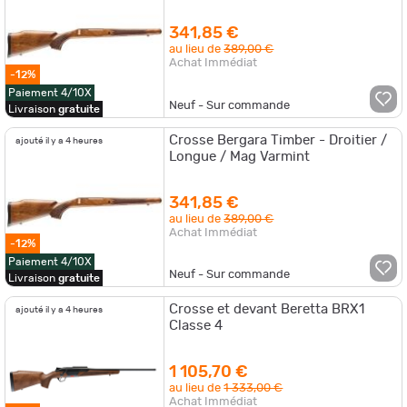
341,85 €
au lieu de
389,00 €
Achat Immédiat
-12%
Paiement 4/10X
Neuf - Sur commande
Livraison
gratuite
Crosse Bergara Timber - Droitier /
ajouté il y a 4 heures
Longue / Mag Varmint
341,85 €
au lieu de
389,00 €
Achat Immédiat
-12%
Paiement 4/10X
Neuf - Sur commande
Livraison
gratuite
Crosse et devant Beretta BRX1
ajouté il y a 4 heures
Classe 4
1 105,70 €
au lieu de
1 333,00 €
Achat Immédiat