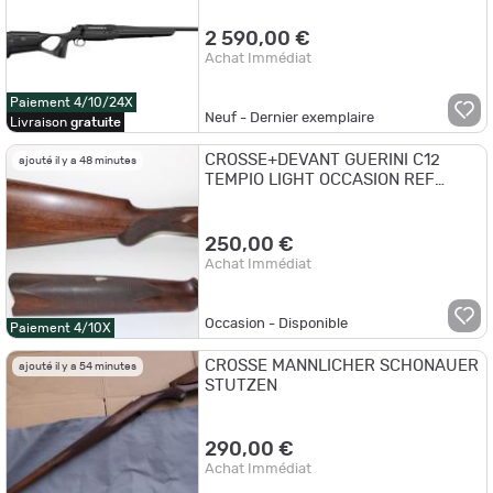
2 590,00 €
Achat Immédiat
Paiement 4/10/24X
Neuf - Dernier exemplaire
Livraison
gratuite
CROSSE+DEVANT GUERINI C12
ajouté il y a 48 minutes
TEMPIO LIGHT OCCASION REF
09.100888CR
250,00 €
Achat Immédiat
Occasion - Disponible
Paiement 4/10X
CROSSE MANNLICHER SCHONAUER
ajouté il y a 54 minutes
STUTZEN
290,00 €
Achat Immédiat