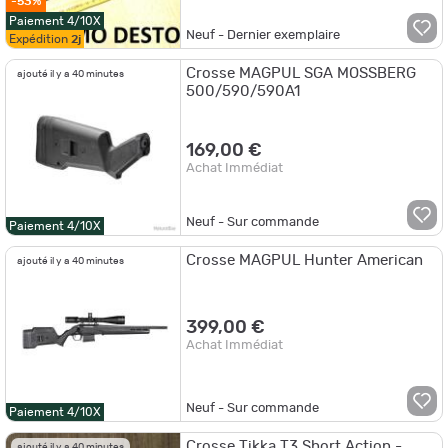
-53%
Paiement 4/10X
Neuf - Dernier exemplaire
Expédition
2j
Crosse MAGPUL SGA MOSSBERG
ajouté il y a 40 minutes
500/590/590A1
169,00 €
Achat Immédiat
Neuf - Sur commande
Paiement 4/10X
Crosse MAGPUL Hunter American
ajouté il y a 40 minutes
399,00 €
Achat Immédiat
Neuf - Sur commande
Paiement 4/10X
Crosse Tikka T3 Short Action -
ajouté il y a 40 minutes