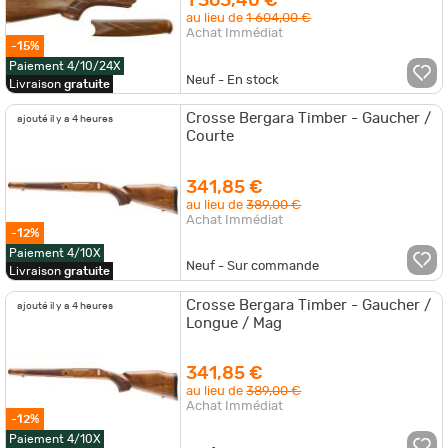
1 363,40 €
au lieu de
1 604,00 €
Achat Immédiat
-15%
Paiement 4/10/24X
Neuf - En stock
Livraison
gratuite
Crosse Bergara Timber - Gaucher /
ajouté il y a 4 heures
Courte
341,85 €
au lieu de
389,00 €
Achat Immédiat
-12%
Paiement 4/10X
Neuf - Sur commande
Livraison
gratuite
Crosse Bergara Timber - Gaucher /
ajouté il y a 4 heures
Longue / Mag
341,85 €
au lieu de
389,00 €
Achat Immédiat
-12%
Paiement 4/10X