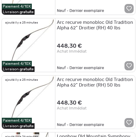
Paiement 4/10X
Neuf - Dernier exemplaire
Livraison
gratuite
Arc recurve monobloc Old Tradition
ajouté il y a 25 minutes
Alpha 62" Droitier (RH) 40 lbs
448,30 €
Achat Immédiat
Paiement 4/10X
Neuf - Dernier exemplaire
Livraison
gratuite
Arc recurve monobloc Old Tradition
ajouté il y a 25 minutes
Alpha 62" Droitier (RH) 50 lbs
448,30 €
Achat Immédiat
Paiement 4/10X
Neuf - Dernier exemplaire
Livraison
gratuite
Longbow Old Mountain Symphony
ajouté il y a 26 minutes