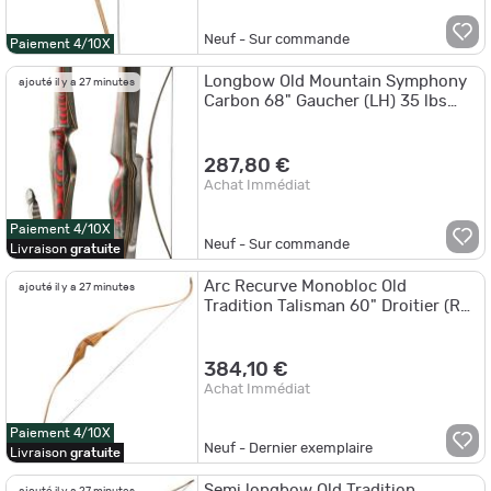
Neuf - Sur commande
Paiement 4/10X
Longbow Old Mountain Symphony
ajouté il y a 27 minutes
Carbon 68" Gaucher (LH) 35 lbs
68"
287,80 €
Achat Immédiat
Paiement 4/10X
Neuf - Sur commande
Livraison
gratuite
Arc Recurve Monobloc Old
ajouté il y a 27 minutes
Tradition Talisman 60" Droitier (RH)
45 lbs
384,10 €
Achat Immédiat
Paiement 4/10X
Neuf - Dernier exemplaire
Livraison
gratuite
Semi longbow Old Tradition