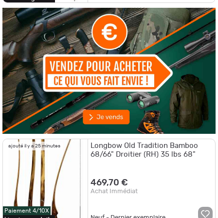
Longbow Old Tradition Bamboo
ajouté il y a 25 minutes
68/66" Droitier (RH) 35 lbs 68"
469,70 €
Achat Immédiat
Paiement 4/10X
Neuf - Dernier exemplaire