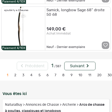
Neuf - Dernier exemplaire
Paiement 4/10X
Samick, longbow Sage 68" droite
ajouté il y a 2 heures
50 68
149,00 €
Achat Immédiat
Neuf - Dernier exemplaire
Paiement 4/10X
1
Précédent
Suivant
/387
1
2
3
4
5
6
7
8
9
10
11
20
30
Vous êtes ici
NaturaBuy
>
Annonces de Chasse
>
Archerie
>
Arcs de chasse
à poulies, classiques et longbows