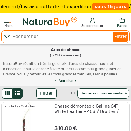
n offerte et expédition
sous 15 jours
/
Plus que
57
h
49
Menu
Se connecter
Panier
Filtrer
Arcs de chasse
( 23183 annonces )
NaturaBuy réunit un très large choix d'
arcs de chasse
neufs et
d'occasion, pour la chasse à l'arc du petit comme du grand gibier en
France. Vous y retrouvez les trois grandes familles, l'
arc à poulies
(compound), l'arc classique (recurve) et le longbow, ainsi que les
Voir plus
marques de référence de l'archerie de chasse : Hoyt, Mathews, PSE
Archery, Bowtech ou Bear Archery. Particuliers et professionnels
Filtrer
Tri :
publient chaque jour de nouvelles annonces, en enchères comme en
achat immédiat. Comparez les puissances, les allonges et les prix, puis
Chasse démontable Gallina 64" -
complétez votre matériel avec nos
flèches
et l'ensemble de notre
ajouté il y a 2 minutes
White Feather - 40# / Droitier /
univers
archerie
.
Rouge
Quel arc de chasse choisir ?
310,00 €