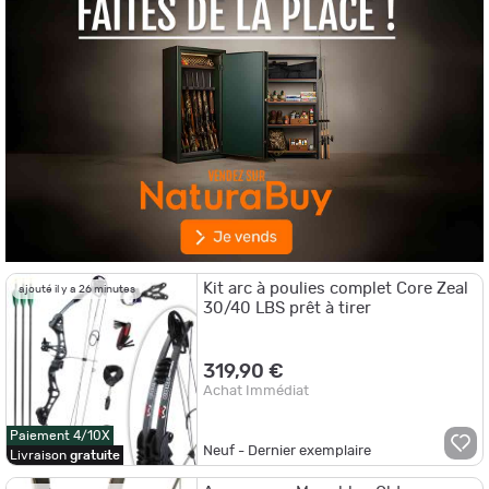
Kit arc à poulies complet Core Zeal
ajouté il y a 26 minutes
30/40 LBS prêt à tirer
319,90 €
Achat Immédiat
Paiement 4/10X
Neuf - Dernier exemplaire
Livraison
gratuite