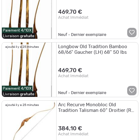
469,70 €
Achat Immédiat
Paiement 4/10X
Neuf - Dernier exemplaire
Livraison
gratuite
Longbow Old Tradition Bamboo
ajouté il y a 25 minutes
68/66" Gaucher (LH) 68" 50 lbs
469,70 €
Achat Immédiat
Paiement 4/10X
Neuf - Dernier exemplaire
Livraison
gratuite
Arc Recurve Monobloc Old
ajouté il y a 25 minutes
Tradition Talisman 60" Droitier (RH)
55 lbs
384,10 €
Achat Immédiat