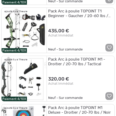
Neuf - Sur commande
Paiement 4/10X
Pack Arc à poulie TOPOINT T1
ajouté il y a 1 heure
Beginner - Gaucher / 20-60 lbs /
Gris
435,00 €
Achat Immédiat
Neuf - Sur commande
Paiement 4/10X
Pack Arc à poulie TOPOINT M1 -
ajouté il y a 1 heure
Droitier / 20-70 lbs / Tactical
320,00 €
Achat Immédiat
Neuf - Sur commande
Paiement 4/10X
Pack Arc à poulie TOPOINT M1
ajouté il y a 1 heure
Deluxe - Droitier / 20-70 lbs / Noir