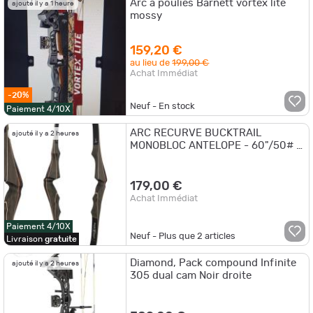
Arc a poulies Barnett vortex lite
ajouté il y a 1 heure
mossy
159,20 €
au lieu de
199,00 €
Achat Immédiat
-20%
Neuf - En stock
Paiement 4/10X
ARC RECURVE BUCKTRAIL
ajouté il y a 2 heures
MONOBLOC ANTELOPE - 60"/50# -
Droitier
179,00 €
Achat Immédiat
Paiement 4/10X
Neuf - Plus que
2
articles
Livraison
gratuite
Diamond, Pack compound Infinite
ajouté il y a 2 heures
305 dual cam Noir droite