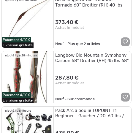
ajouté il y a 27 minutes
Tornado 60" Droitier (RH) 40 lbs
373,40 €
Achat Immédiat
Paiement 4/10X
Neuf - Plus que
2
articles
Livraison
gratuite
Longbow Old Mountain Symphony
ajouté il y a 28 minutes
Carbon 68" Droitier (RH) 45 lbs 68"
287,80 €
Achat Immédiat
Paiement 4/10X
Neuf - Sur commande
Livraison
gratuite
Pack Arc à poulie TOPOINT T1
ajouté il y a 1 heure
Beginner - Gaucher / 20-60 lbs /
Vert