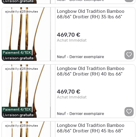
Livraison
gratuite
Longbow Old Tradition Bamboo
ajouté il y a 25 minutes
68/66" Droitier (RH) 35 lbs 66"
469,70 €
Achat Immédiat
Paiement 4/10X
Neuf - Dernier exemplaire
Livraison
gratuite
Longbow Old Tradition Bamboo
ajouté il y a 25 minutes
68/66" Droitier (RH) 40 lbs 66"
469,70 €
Achat Immédiat
Paiement 4/10X
Neuf - Dernier exemplaire
Livraison
gratuite
Longbow Old Tradition Bamboo
ajouté il y a 25 minutes
68/66" Droitier (RH) 45 lbs 68"