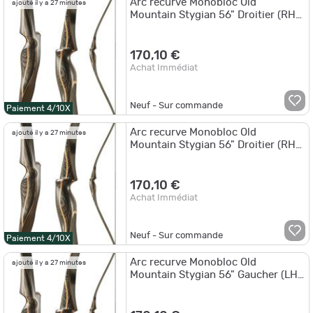
Arc recurve Monobloc Old
ajouté il y a 27 minutes
Mountain Stygian 56" Droitier (RH)
25 lbs 56"
170,10 €
Achat Immédiat
Neuf - Sur commande
Paiement 4/10X
Arc recurve Monobloc Old
ajouté il y a 27 minutes
Mountain Stygian 56" Droitier (RH)
40 lbs 56"
170,10 €
Achat Immédiat
Neuf - Sur commande
Paiement 4/10X
Arc recurve Monobloc Old
ajouté il y a 27 minutes
Mountain Stygian 56" Gaucher (LH)
30 lbs 56"