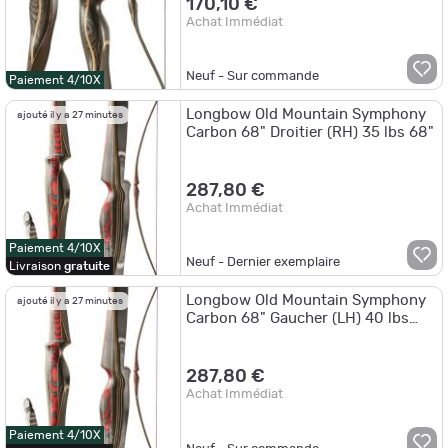
170,10 €
Achat Immédiat
Neuf - Sur commande
Paiement 4/10X
Longbow Old Mountain Symphony
ajouté il y a 27 minutes
Carbon 68" Droitier (RH) 35 lbs 68"
287,80 €
Achat Immédiat
Paiement 4/10X
Neuf - Dernier exemplaire
Livraison
gratuite
Longbow Old Mountain Symphony
ajouté il y a 27 minutes
Carbon 68" Gaucher (LH) 40 lbs
68"
287,80 €
Achat Immédiat
Paiement 4/10X