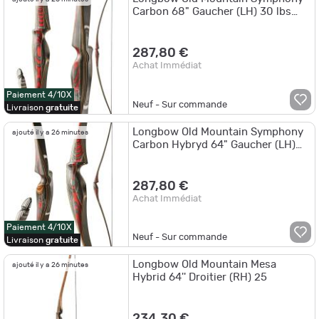
Carbon 68" Gaucher (LH) 30 lbs
68"
287,80 €
Achat Immédiat
Paiement 4/10X
Neuf - Sur commande
Livraison
gratuite
Longbow Old Mountain Symphony
ajouté il y a 26 minutes
Carbon Hybryd 64" Gaucher (LH)
40 lbs 64"
287,80 €
Achat Immédiat
Paiement 4/10X
Neuf - Sur commande
Livraison
gratuite
Longbow Old Mountain Mesa
ajouté il y a 26 minutes
Hybrid 64'' Droitier (RH) 25