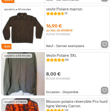
-3,95 €
veste Polaire marron
ajouté il y a 43 minutes
(9)
16,90 €
au lieu de
29,00 €
Achat Immédiat
Neuf - Dernier exemplaire
-42%
Veste Polaire 3XL
ajouté il y a 53 minutes
(26)
8,00 €
Achat Immédiat
Occasion - Disponible
Blouson polaire réversible Pro hunt
ajouté il y a 1 heure
ligne Verney Carron
(12)