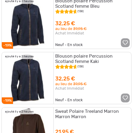
Blouson polaire Percussion
ajouté il y a 2 heures
Scotland femme Bleu
(138)
32,25 €
au lieu de
39,95 €
Achat Immédiat
Neuf - En stock
-19%
Blouson polaire Percussion
ajouté il y a 2 heures
Scotland femme Kaki
(138)
32,25 €
au lieu de
39,95 €
Achat Immédiat
Neuf - En stock
-19%
Sweat Polaire Treeland Marron
ajouté il y a 2 heures
Marron Marron
21,95 €