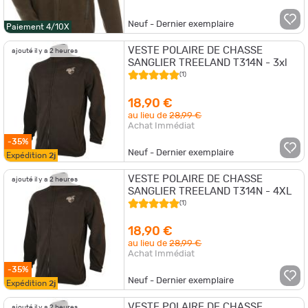
Neuf - Dernier exemplaire
Paiement 4/10X
VESTE POLAIRE DE CHASSE
ajouté il y a 2 heures
SANGLIER TREELAND T314N - 3xl
(1)
18,90 €
au lieu de
28,99 €
Achat Immédiat
-35%
Neuf - Dernier exemplaire
Expédition
2j
VESTE POLAIRE DE CHASSE
ajouté il y a 2 heures
SANGLIER TREELAND T314N - 4XL
(1)
18,90 €
au lieu de
28,99 €
Achat Immédiat
-35%
Neuf - Dernier exemplaire
Expédition
2j
VESTE POLAIRE DE CHASSE
ajouté il y a 2 heures