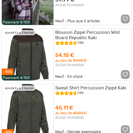
59,99 €
Achat Immédiat
Neuf - Plus que
2
articles
Paiement 4/10X
Blouson Zippé Percussion Wild
ajouté il y a 2 heures
Board Republic Kaki
(138)
54,15 €
au lieu de
59,90 €
Achat Immédiat
-10%
Neuf - En stock
Paiement 4/10X
Sweat Shirt Percussion Zippé Kaki
ajouté il y a 2 heures
(138)
45,11 €
au lieu de
49,90 €
Achat Immédiat
Neuf - Dernier exemplaire
-10%