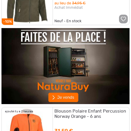
au lieu de
34,95 €
Achat Immédiat
Neuf - En stock
-10%
Blouson Polaire Enfant Percussion
ajouté il y a 2 heures
Norway Orange - 6 ans