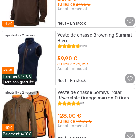
au lieu de
24,95 €
Achat Immédiat
Neuf - En stock
-12%
Veste de chasse Browning Summit
ajouté il y a 2 heures
Bleu
(134)
59,90 €
au lieu de
79,95 €
Achat Immédiat
-25%
Paiement 4/10X
Neuf - En stock
Livraison
gratuite
Veste de chasse Somlys Polar
ajouté il y a 2 heures
Réversible Orange marron O Orange
Marron
(8)
128,00 €
au lieu de
149,95 €
Achat Immédiat
-15%
Paiement 4/10X