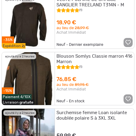
SANGLIER TREELAND T314N - M
(1)
18,90 €
au lieu de
28,99 €
Achat Immédiat
-35%
Neuf - Dernier exemplaire
Expédition
2j
Blouson Somlys Classie marron 416
ajouté il y a 2 heures
Marron
(1)
76,85 €
au lieu de
89,95 €
Achat Immédiat
-15%
Paiement 4/10X
Neuf - En stock
Livraison
gratuite
Surchemise femme Loan isolante
ajouté il y a 2 heures
doublée polaire S à 3XL 3XL