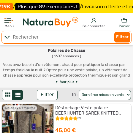
xemplaires !
/
Livraison offerte et expédition
sous 5 jou
Menu
Se connecter
Panier
Filtrer
Polaires de Chasse
( 1607 annonces )
Vous avez besoin d'un vêtement chaud pour
pratiquer la chasse par
temps froid ou la nuit
? Optez pour une veste polaire, un vêtement de
chasse apprécié pour son excellente protection thermique et son grand
confort. Que vous soyez passionné de chasse à l'approche, à la battue
Voir plus
ou à l'affût, vous trouverez le modèle qui vous convient le mieux sur
NaturaBuy où un large assortiment de marques, coloris et modèles
Filtrer
Tri :
vous est proposé. Pour trouver la veste de chasse qu'il vous faut,
parcourez les articles de la page ou utilisez notre outil de recherche
Déstockage Veste polaire
pour affiner votre choix. Plusieurs critères sont à votre disposition
ajouté il y a 4 minutes
DEERHUNTER SAREK KNITTED
comme la couleur, la marque et la taille. Vous pouvez aussi faire
Taille S
afficher uniquement les articles en livraison gratuite et les promotions.
(2)
Explorez notre sélection de
vêtements de chassse
.
45,00 €