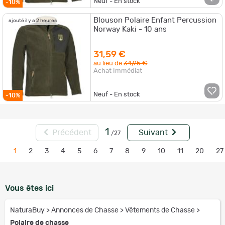
Neuf - En stock
-10%
Blouson Polaire Enfant Percussion
ajouté il y a 2 heures
Norway Kaki - 10 ans
31,59 €
au lieu de
34,95 €
Achat Immédiat
Neuf - En stock
-10%
1
Précédent
Suivant
/27
1
2
3
4
5
6
7
8
9
10
11
20
27
Vous êtes ici
NaturaBuy
>
Annonces de Chasse
>
Vêtements de Chasse
>
Polaire de chasse