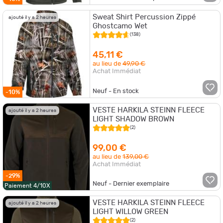
Sweat Shirt Percussion Zippé
ajouté il y a 2 heures
Ghostcamo Wet
(138)
45,11 €
au lieu de
49,90 €
Achat Immédiat
Neuf - En stock
-10%
VESTE HARKILA STEINN FLEECE
ajouté il y a 2 heures
LIGHT SHADOW BROWN
(2)
99,00 €
au lieu de
139,00 €
Achat Immédiat
-29%
Neuf - Dernier exemplaire
Paiement 4/10X
VESTE HARKILA STEINN FLEECE
ajouté il y a 2 heures
LIGHT WILLOW GREEN
(2)