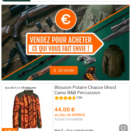
Blouson Polaire Chasse Ghost
ajouté il y a 38 minutes
Camo B&B Percussion
(138)
44,00 €
au lieu de
47,95 €
Achat Immédiat
Neuf - Sur commande