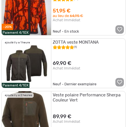
51,95 €
au lieu de
64,95 €
Achat Immédiat
-20%
Neuf - En stock
Paiement 4/10X
ZOTTA veste MONTANA
ajouté il y a 1 heure
(1)
69,90 €
Achat Immédiat
Neuf - Dernier exemplaire
Paiement 4/10X
Veste polaire Performance Sherpa
ajouté il y a 2 heures
Couleur Vert
89,99 €
Achat Immédiat