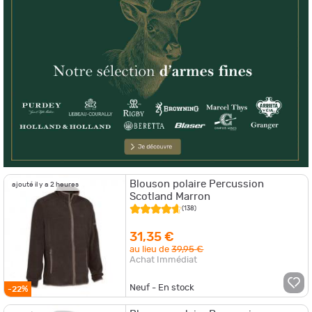
Blouson polaire Percussion
ajouté il y a 2 heures
Scotland Marron
(138)
31,35 €
au lieu de
39,95 €
Achat Immédiat
Neuf - En stock
-22%