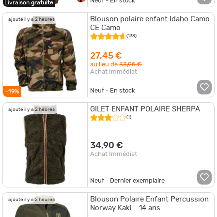
Neuf - En stock
Livraison
gratuite
Blouson polaire enfant Idaho Camo
ajouté il y a 2 heures
CE Camo
(138)
27,45 €
au lieu de
33,95 €
Achat Immédiat
Neuf - En stock
-19%
GILET ENFANT POLAIRE SHERPA
ajouté il y a 2 heures
(1)
34,90 €
Achat Immédiat
Neuf - Dernier exemplaire
Blouson Polaire Enfant Percussion
ajouté il y a 2 heures
Norway Kaki - 14 ans