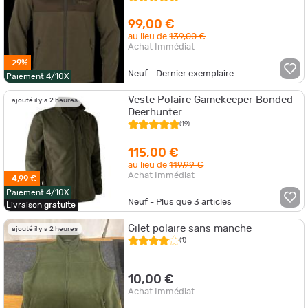
99,00 €
au lieu de
139,00 €
Achat Immédiat
-29%
Neuf - Dernier exemplaire
Paiement 4/10X
Veste Polaire Gamekeeper Bonded
ajouté il y a 2 heures
Deerhunter
(19)
115,00 €
au lieu de
119,99 €
Achat Immédiat
-4,99 €
Paiement 4/10X
Neuf - Plus que
3
articles
Livraison
gratuite
Gilet polaire sans manche
ajouté il y a 2 heures
(1)
10,00 €
Achat Immédiat