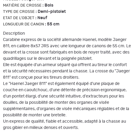
:
Bois
MATIÈRE DE CROSSE
:
Demi-pistolet
TYPE DE CROSSE
:
Neuf
ETAT DE L'OBJET
:
55 cm
LONGUEUR DE CANON
Description
Carabine express de la société allemande Haenel, modèle Jaeger
811, en calibre 8x57 JRS avec une longueur de canons de 55 cm. Le
devant et la crosse sont fabriqués en bois de noyer traité, avec des
quadrillages sur le devant et la poignée pistolet.
Elle est équipée d'un armeur séparé qui offrent au tireur le confort
et la sécurité nécessaires pendant la chasse. La crosse du "Jaeger
811" est conçue pour les tireurs droitiers.
Le "Haenel Jaeger 811" est également équipé d'une plaque de
couche en caoutchouc, d'une détente de précision ergonomique,
d'un pontet élargi, d'une sécurité intuitive, d'extracteurs pour les
douilles, de la possibilité de monter des organes de visée
supplémentaires, d'organes de visée mécaniques réglables et de la
possibilité de monter une bretelle.
Un express de qualité, fiable et accessible, adapté à la chasse au
gros gibier en milieux denses et ouverts.