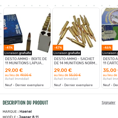
-41%
-47%
-46%
Livraison
gratuite
Livraison
gratuite
Livraison
DESTO AMMO - BOITE DE
DESTO AMMO - SACHET
DESTO A
11 MUNITIONS LAPUA
DE 14 MUNITIONS NORMA
11 CART
CAL.222REM SOFT POINT
7RM JAKTMATCH FMJ
30-06 M
29,00 €
29,00 €
35,00
55GR
150Grs
au lieu de
49,00 €
au lieu de
55,00 €
au lieu de
Achat Immédiat
Achat Immédiat
Achat Im
Neuf - Dernier exemplaire
Neuf - Dernier exemplaire
Neuf - De
DESCRIPTION DU PRODUIT
Signaler
:
Haenel
MARQUE
:
Jaeger 8.11
MODÈLE