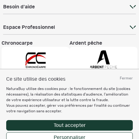
Besoin d'aide
Espace Professionnel
Chronocarpe
Ardent pêche
Fermer
Ce site utilise des cookies
Informations légales
NaturaBuy utilise des cookies pour : le fonctionnement du site (cookies
Charte éthique
nécessaires), la réalisation des statistiques d'audience, l'amélioration
Mentions légales
de votre expérience utilisateur et la lutte contre la fraude.
Vous pouvez accepter, gérer vos préférences par finalité ou continuer
Règlement & Conditions d'utilisation
votre navigation sans accepter.
Politique de protection
des données personnelles
Tout accepter
Personnalisation des cookies
Personnaliser