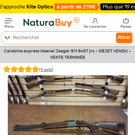
oche
Kite Optics
à partir de 219€
/
Plus que 19 exempla
Menu
Se connecter
Panier
Filtrer
Carabine express Haenel Jaeger 811 8x57 jrs –
OBJET VENDU –
VENTE TERMINÉE
(5 avis)