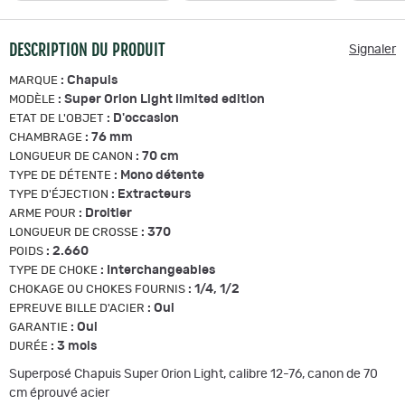
DESCRIPTION DU PRODUIT
Signaler
:
Chapuis
MARQUE
:
Super Orion Light limited edition
MODÈLE
:
D'occasion
ETAT DE L'OBJET
:
76 mm
CHAMBRAGE
:
70 cm
LONGUEUR DE CANON
:
Mono détente
TYPE DE DÉTENTE
:
Extracteurs
TYPE D'ÉJECTION
:
Droitier
ARME POUR
:
370
LONGUEUR DE CROSSE
:
2.660
POIDS
:
Interchangeables
TYPE DE CHOKE
:
1/4, 1/2
CHOKAGE OU CHOKES FOURNIS
:
Oui
EPREUVE BILLE D'ACIER
:
Oui
GARANTIE
:
3 mois
DURÉE
Superposé Chapuis Super Orion Light, calibre 12-76, canon de 70
cm éprouvé acier