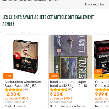
En savoir plus
LES CLIENTS AYANT ACHETÉ CET ARTICLE ONT ÉGALEMENT
ACHETÉ
-9%
-12%
-30%
Expéditio
Cartouches Winchester
tunet super tunet super
Chevroti
Super Speed 50g BJ -
tunet cal12 36gr n°2 * 10
Double X
Cal.12 x1 boite
Cal.12/76
(186)
(33)
12,80 €
6,23 €
9,99 €
au lieu de
14,50 €
au lieu de
8,90 €
au lieu de
Achat Immédiat
Achat Immédiat
Achat Im
Neuf - En stock
Neuf - Plus que
2
articles
Neuf - En