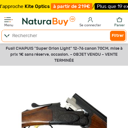
roche
Kite Optics
à partir de 219€
/
Plus que 19 exempla
Menu
Se connecter
Panier
Filtrer
Fusil CHAPUIS "Super Orion Light" 12-76 canon 70CM, mise à
prix 1€ sans réserve, occasion. –
OBJET VENDU –
VENTE
TERMINÉE