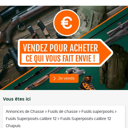
Vous êtes ici
Annonces de Chasse
>
Fusils de chasse
>
Fusils superposés
>
Fusils Superposés calibre 12
>
Fusils Superposés calibre 12
Chapuis