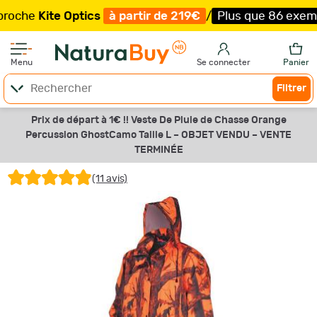
Kite Optics
à partir de 219€
/
Plus que 86 exemplaires 
Menu
Se connecter
Panier
Filtrer
Prix de départ à 1€ !! Veste De Pluie de Chasse Orange
Percussion GhostCamo Taille L –
OBJET VENDU –
VENTE
TERMINÉE
(11 avis)