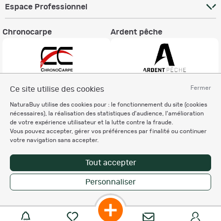
Espace Professionnel
Chronocarpe
Ardent pêche
Fermer
Ce site utilise des cookies
Informations légales
NaturaBuy utilise des cookies pour : le fonctionnement du site (cookies
Charte éthique
nécessaires), la réalisation des statistiques d'audience, l'amélioration
Mentions légales
de votre expérience utilisateur et la lutte contre la fraude.
Vous pouvez accepter, gérer vos préférences par finalité ou continuer
Règlement & Conditions d'utilisation
votre navigation sans accepter.
Politique de protection
des données personnelles
Tout accepter
Personnalisation des cookies
Personnaliser
Copyright © 2007-2026 NaturaBuy. Tous droits réservés. N°CNIL: 1239459.
Les marques commerciales mentionnées appartiennent à leurs propriétaires
respectifs in 0.086 s
Suggestions de recherche