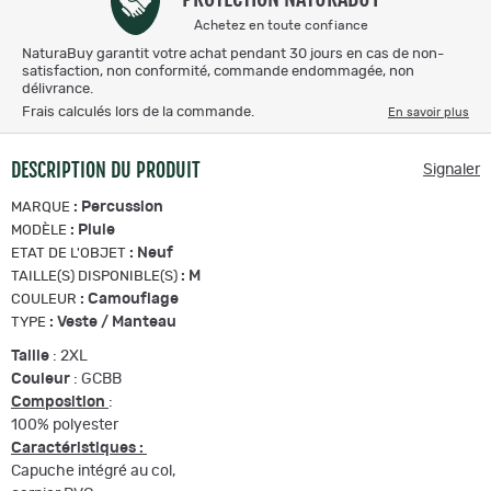
Achetez en toute confiance
NaturaBuy garantit votre achat pendant 30 jours en cas de non-
satisfaction, non conformité, commande endommagée, non
délivrance.
Frais calculés lors de la commande.
En savoir plus
DESCRIPTION DU PRODUIT
Signaler
:
Percussion
MARQUE
:
Pluie
MODÈLE
:
Neuf
ETAT DE L'OBJET
:
M
TAILLE(S) DISPONIBLE(S)
:
Camouflage
COULEUR
:
Veste / Manteau
TYPE
Taille
: 2XL
Couleur
: GCBB
Composition
:
100% polyester
Caractéristiques :
Capuche intégré au col,