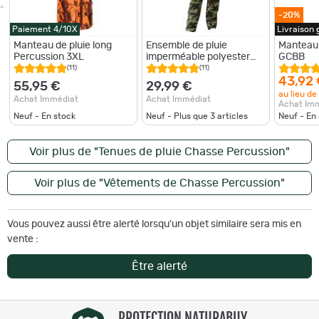
-20%
Paiement 4/10X
Livraison
Manteau de pluie long
Ensemble de pluie
Manteau 
Percussion 3XL
imperméable polyester
GCBB
camo CE M à 3XL
(11)
(11)
Camouflage M
43,92
55,95 €
29,99 €
au lieu de
Achat Immédiat
Achat Immédiat
Achat Im
Neuf - En stock
Neuf - Plus que
3
articles
Neuf - En
Voir plus de "Tenues de pluie Chasse Percussion"
Voir plus de "Vêtements de Chasse Percussion"
Vous pouvez aussi être alerté lorsqu'un objet similaire sera mis en
vente :
Être alerté
PROTECTION NATURABUY