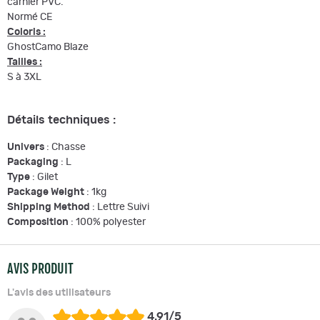
carnier PVC.
Normé CE
Coloris :
GhostCamo Blaze
Tailles :
S à 3XL
Détails techniques :
Univers
: Chasse
Packaging
: L
Type
: Gilet
Package Weight
: 1kg
Shipping Method
: Lettre Suivi
Composition
: 100% polyester
AVIS PRODUIT
L'avis des utilisateurs
4.91/5