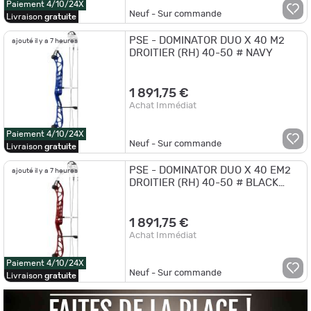
Paiement 4/10/24X
Neuf - Sur commande
Livraison
gratuite
PSE - DOMINATOR DUO X 40 M2
ajouté il y a 7 heures
DROITIER (RH) 40-50 # NAVY
1 891,75 €
Achat Immédiat
Paiement 4/10/24X
Neuf - Sur commande
Livraison
gratuite
PSE - DOMINATOR DUO X 40 EM2
ajouté il y a 7 heures
DROITIER (RH) 40-50 # BLACK
CHERRY
1 891,75 €
Achat Immédiat
Paiement 4/10/24X
Neuf - Sur commande
Livraison
gratuite