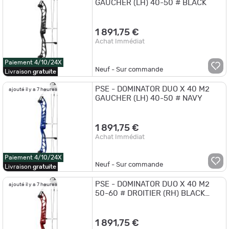
GAUCHER (LH) 40-50 # BLACK
1 891,75 €
Achat Immédiat
Paiement 4/10/24X
Neuf - Sur commande
Livraison
gratuite
PSE - DOMINATOR DUO X 40 M2
ajouté il y a 7 heures
GAUCHER (LH) 40-50 # NAVY
1 891,75 €
Achat Immédiat
Paiement 4/10/24X
Neuf - Sur commande
Livraison
gratuite
PSE - DOMINATOR DUO X 40 M2
ajouté il y a 7 heures
50-60 # DROITIER (RH) BLACK
CHERRY
1 891,75 €