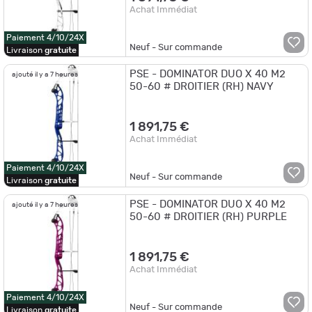
Achat Immédiat
Paiement 4/10/24X
Neuf - Sur commande
Livraison
gratuite
PSE - DOMINATOR DUO X 40 M2
ajouté il y a 7 heures
50-60 # DROITIER (RH) NAVY
1 891,75 €
Achat Immédiat
Paiement 4/10/24X
Neuf - Sur commande
Livraison
gratuite
PSE - DOMINATOR DUO X 40 M2
ajouté il y a 7 heures
50-60 # DROITIER (RH) PURPLE
1 891,75 €
Achat Immédiat
Paiement 4/10/24X
Neuf - Sur commande
Livraison
gratuite