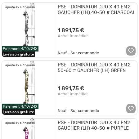
PSE - DOMINATOR DUO X 40 EM2
ajouté il y a 7 heures
GAUCHER (LH) 40-50 # CHARCOAL
1 891,75 €
Achat Immédiat
Paiement 4/10/24X
Neuf - Sur commande
Livraison
gratuite
PSE - DOMINATOR DUO X 40 EM2
ajouté il y a 7 heures
50-60 # GAUCHER (LH) GREEN
1 891,75 €
Achat Immédiat
Paiement 4/10/24X
Neuf - Sur commande
Livraison
gratuite
PSE - DOMINATOR DUO X 40 EM2
ajouté il y a 7 heures
GAUCHER (LH) 40-50 # PURPLE