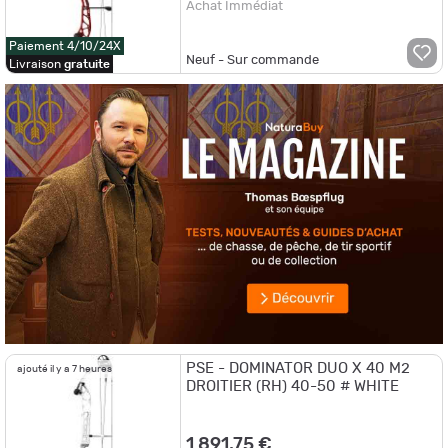
Achat Immédiat
Paiement 4/10/24X
Neuf - Sur commande
Livraison
gratuite
PSE - DOMINATOR DUO X 40 M2
ajouté il y a 7 heures
DROITIER (RH) 40-50 # WHITE
1 891,75 €