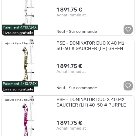
1 891,75 €
Achat Immédiat
Paiement 4/10/24X
Neuf - Sur commande
Livraison
gratuite
PSE - DOMINATOR DUO X 40 M2
ajouté il y a 7 heures
50-60 # GAUCHER (LH) GREEN
1 891,75 €
Achat Immédiat
Paiement 4/10/24X
Neuf - Sur commande
Livraison
gratuite
PSE - DOMINATOR DUO X 40 M2
ajouté il y a 7 heures
GAUCHER (LH) 40-50 # PURPLE
1 891,75 €
Achat Immédiat