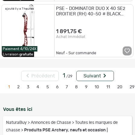
PSE - DOMINATOR DUO X 40 SE2
ajouté il y a 7 heures
DROITIER (RH) 40-50 # BLACK
CHERRY
1 891,75 €
Achat Immédiat
Paiement 4/10/24X
Neuf - Sur commande
Livraison
gratuite
1
Précédent
Suivant
/29
1
2
3
4
5
6
7
8
9
10
11
20
29
Vous êtes ici
NaturaBuy
>
Annonces de Chasse
>
Toutes les marques de
chasse
>
Produits PSE Archery, neufs et occasion |