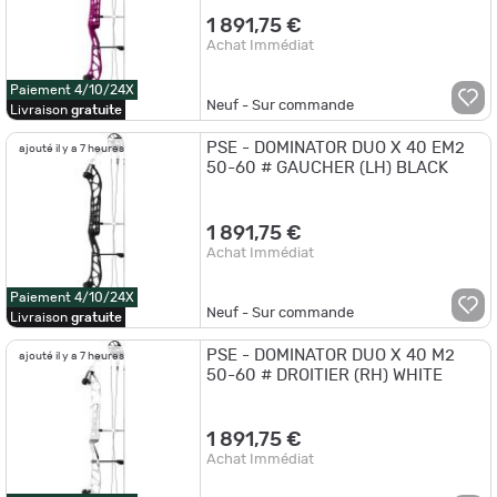
1 891,75 €
Achat Immédiat
Paiement 4/10/24X
Neuf - Sur commande
Livraison
gratuite
PSE - DOMINATOR DUO X 40 EM2
ajouté il y a 7 heures
50-60 # GAUCHER (LH) BLACK
1 891,75 €
Achat Immédiat
Paiement 4/10/24X
Neuf - Sur commande
Livraison
gratuite
PSE - DOMINATOR DUO X 40 M2
ajouté il y a 7 heures
50-60 # DROITIER (RH) WHITE
1 891,75 €
Achat Immédiat