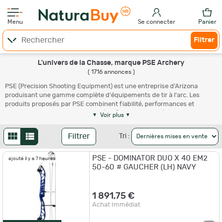
Menu
Se connecter
Panier
Filtrer
L'univers de la Chasse, marque PSE Archery
( 1716 annonces )
PSE (Precision Shooting Equipment) est une entreprise d'Arizona
produisant une gamme complète d'équipements de tir à l'arc. Les
produits proposés par PSE combinent fiabilité, performances et
technologie. Pete Shepley a utilisé sa formation d'ingénieur pour
Voir plus
produire des accessoires de tir à l'arc et des arcs. Sur NaturaBuy,
retrouvez une sélection de produits PSE Archery adaptés à vos
Filtrer
Tri :
besoins.
Tout savoir sur la société PSE (Precision
PSE - DOMINATOR DUO X 40 EM2
ajouté il y a 7 heures
Shooting Equipment)
50-60 # GAUCHER (LH) NAVY
Precision Shooting Equipment (PSE)
est le plus grand fabricant privé
d'équipements de tir à l'arc des États-Unis. Cette société privée
1 891,75 €
américaine de fournitures de tir à l'arc conçoit, développe et fabrique
Achat Immédiat
des
flèches
, des arcs ainsi que d'autres équipements depuis 1971. Son
siège social se trouve en Arizona, à Tucson.