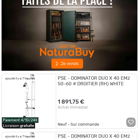
PSE - DOMINATOR DUO X 40 EM2
ajouté il y a 7 heures
50-60 # DROITIER (RH) WHITE
1 891,75 €
Achat Immédiat
Paiement 4/10/24X
Neuf - Sur commande
Livraison
gratuite
PSE - DOMINATOR DUO X 40 EM2
ajouté il y a 7 heures