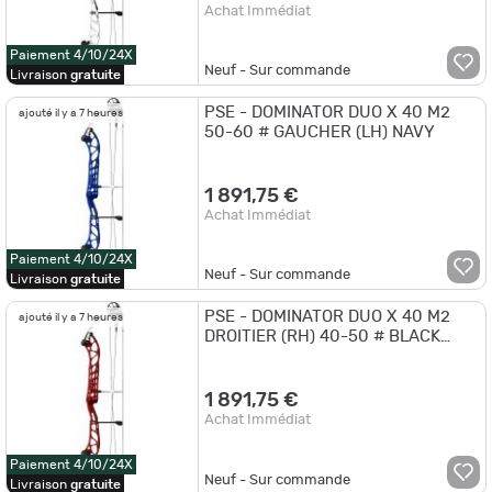
Achat Immédiat
Paiement 4/10/24X
Neuf - Sur commande
Livraison
gratuite
PSE - DOMINATOR DUO X 40 M2
ajouté il y a 7 heures
50-60 # GAUCHER (LH) NAVY
1 891,75 €
Achat Immédiat
Paiement 4/10/24X
Neuf - Sur commande
Livraison
gratuite
PSE - DOMINATOR DUO X 40 M2
ajouté il y a 7 heures
DROITIER (RH) 40-50 # BLACK
CHERRY
1 891,75 €
Achat Immédiat
Paiement 4/10/24X
Neuf - Sur commande
Livraison
gratuite