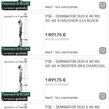
Paiement 4/10/24X
Neuf - Sur commande
Livraison
gratuite
PSE - DOMINATOR DUO X 40 M2
ajouté il y a 7 heures
50-60 # GAUCHER (LH) BLACK
1 891,75 €
Achat Immédiat
Paiement 4/10/24X
Neuf - Sur commande
Livraison
gratuite
PSE - DOMINATOR DUO X 40 M2
ajouté il y a 7 heures
50-60 # DROITIER (RH) CHARCOAL
1 891,75 €
Achat Immédiat
Paiement 4/10/24X
Neuf - Sur commande
Livraison
gratuite
PSE - DOMINATOR DUO X 40 M2
ajouté il y a 7 heures