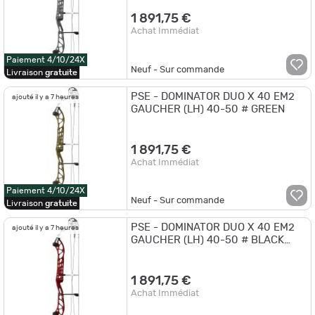
1 891,75 €
Achat Immédiat
Paiement 4/10/24X
Neuf - Sur commande
Livraison
gratuite
PSE - DOMINATOR DUO X 40 EM2
ajouté il y a 7 heures
GAUCHER (LH) 40-50 # GREEN
1 891,75 €
Achat Immédiat
Paiement 4/10/24X
Neuf - Sur commande
Livraison
gratuite
PSE - DOMINATOR DUO X 40 EM2
ajouté il y a 7 heures
GAUCHER (LH) 40-50 # BLACK
CHERRY
1 891,75 €
Achat Immédiat