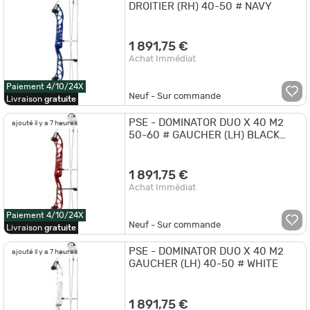
DROITIER (RH) 40-50 # NAVY
1 891,75 €
Achat Immédiat
Paiement 4/10/24X
Neuf - Sur commande
Livraison
gratuite
PSE - DOMINATOR DUO X 40 M2
ajouté il y a 7 heures
50-60 # GAUCHER (LH) BLACK
CHERRY
1 891,75 €
Achat Immédiat
Paiement 4/10/24X
Neuf - Sur commande
Livraison
gratuite
PSE - DOMINATOR DUO X 40 M2
ajouté il y a 7 heures
GAUCHER (LH) 40-50 # WHITE
1 891,75 €