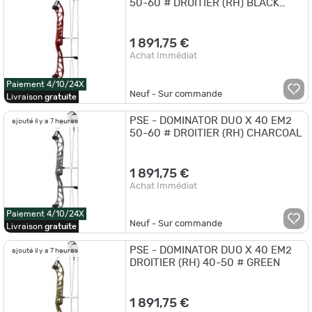
50-60 # DROITIER (RH) BLACK
CHERRY
1 891,75 €
Achat Immédiat
Paiement 4/10/24X
Neuf - Sur commande
Livraison
gratuite
PSE - DOMINATOR DUO X 40 EM2
ajouté il y a 7 heures
50-60 # DROITIER (RH) CHARCOAL
1 891,75 €
Achat Immédiat
Paiement 4/10/24X
Neuf - Sur commande
Livraison
gratuite
PSE - DOMINATOR DUO X 40 EM2
ajouté il y a 7 heures
DROITIER (RH) 40-50 # GREEN
1 891,75 €