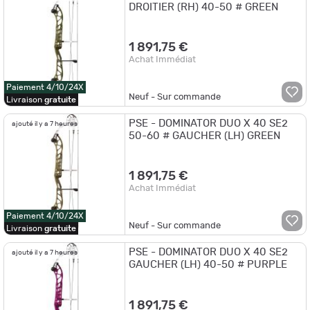
DROITIER (RH) 40-50 # GREEN
1 891,75 €
Achat Immédiat
Paiement 4/10/24X
Neuf - Sur commande
Livraison
gratuite
PSE - DOMINATOR DUO X 40 SE2
ajouté il y a 7 heures
50-60 # GAUCHER (LH) GREEN
1 891,75 €
Achat Immédiat
Paiement 4/10/24X
Neuf - Sur commande
Livraison
gratuite
PSE - DOMINATOR DUO X 40 SE2
ajouté il y a 7 heures
GAUCHER (LH) 40-50 # PURPLE
1 891,75 €