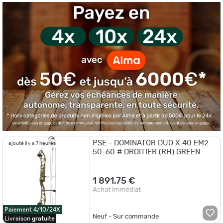
Focus sur le PSE Mini Burner
Le
Mini Burner de PSE
dispose :
- D'une longueur d'allonge réglable de 16" à 26½" ;
- D'un poids d'allonge de 4 à 40 lbs adapté aux jeunes tireurs.
Il est généralement livré avec :
- Un viseur à 3 pointes ;
- Un repose-flèche ;
- Un carquois de flèches ;
- Un stabilisateur ;
- Trois flèches en carbone.
PSE - DOMINATOR DUO X 40 EM2
ajouté il y a 7 heures
50-60 # DROITIER (RH) GREEN
1 891,75 €
Achat Immédiat
Paiement 4/10/24X
Neuf - Sur commande
Livraison
gratuite