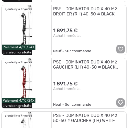
PSE - DOMINATOR DUO X 40 M2
ajouté il y a 7 heures
DROITIER (RH) 40-50 # BLACK
1 891,75 €
Achat Immédiat
Paiement 4/10/24X
Neuf - Sur commande
Livraison
gratuite
PSE - DOMINATOR DUO X 40 M2
ajouté il y a 7 heures
GAUCHER (LH) 40-50 # BLACK
CHERRY
1 891,75 €
Achat Immédiat
Paiement 4/10/24X
Neuf - Sur commande
Livraison
gratuite
PSE - DOMINATOR DUO X 40 M2
ajouté il y a 7 heures
50-60 # GAUCHER (LH) WHITE