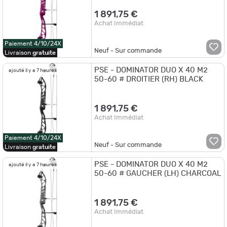
1 891,75 €
Achat Immédiat
Paiement 4/10/24X
Neuf - Sur commande
Livraison
gratuite
PSE - DOMINATOR DUO X 40 M2
ajouté il y a 7 heures
50-60 # DROITIER (RH) BLACK
1 891,75 €
Achat Immédiat
Paiement 4/10/24X
Neuf - Sur commande
Livraison
gratuite
PSE - DOMINATOR DUO X 40 M2
ajouté il y a 7 heures
50-60 # GAUCHER (LH) CHARCOAL
1 891,75 €
Achat Immédiat