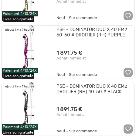
Achat Immédiat
Paiement 4/10/24X
Neuf - Sur commande
Livraison
gratuite
PSE - DOMINATOR DUO X 40 EM2
ajouté il y a 7 heures
50-60 # DROITIER (RH) PURPLE
1 891,75 €
Achat Immédiat
Paiement 4/10/24X
Neuf - Sur commande
Livraison
gratuite
PSE - DOMINATOR DUO X 40 EM2
ajouté il y a 7 heures
DROITIER (RH) 40-50 # BLACK
1 891,75 €
Achat Immédiat
Paiement 4/10/24X
Neuf - Sur commande
Livraison
gratuite