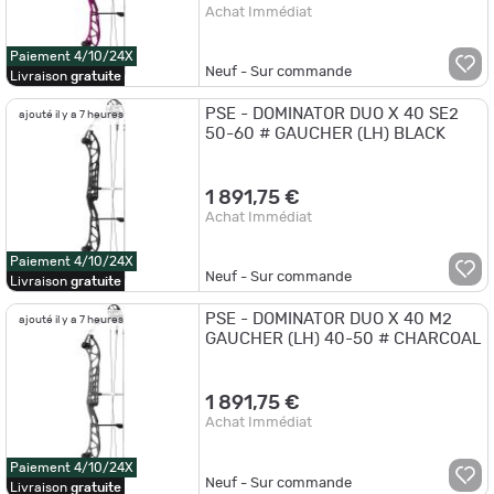
Achat Immédiat
Paiement 4/10/24X
Neuf - Sur commande
Livraison
gratuite
PSE - DOMINATOR DUO X 40 SE2
ajouté il y a 7 heures
50-60 # GAUCHER (LH) BLACK
1 891,75 €
Achat Immédiat
Paiement 4/10/24X
Neuf - Sur commande
Livraison
gratuite
PSE - DOMINATOR DUO X 40 M2
ajouté il y a 7 heures
GAUCHER (LH) 40-50 # CHARCOAL
1 891,75 €
Achat Immédiat
Paiement 4/10/24X
Neuf - Sur commande
Livraison
gratuite