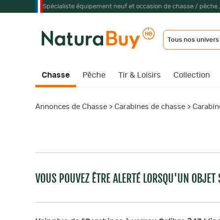
Spécialiste équipement neuf et occasion de chasse / pêche 
Tous nos univers
Chasse
Pêche
Tir & Loisirs
Collection
Annonces de Chasse
>
Carabines de chasse
>
Carabin
VOUS POUVEZ ÊTRE ALERTÉ LORSQU'UN OBJET S