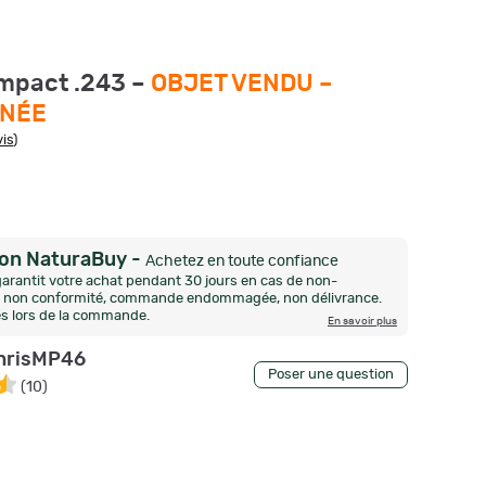
mpact .243 –
OBJET VENDU –
INÉE
vis
)
ion NaturaBuy
-
Achetez en toute confiance
arantit votre achat pendant 30 jours en cas de non-
n, non conformité, commande endommagée, non délivrance.
és lors de la commande.
En savoir plus
hrisMP46
Poser une question
(
10
)