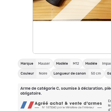
Marque
Mauser
Modèle
M12
Modèle
Impa
Couleur
Noire
Longueur de canon
50 cm
Ga
Arme de catégorie C, soumise à déclaration, pièc
obligatoire.
E
l
d