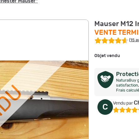
nchester Mauser"
Mauser M12 I
VENTE TERM
(
15 a
Objet vendu
Protect
NaturaBuy g
NDU
satisfactio
Frais calcul
C
Vendu par
C