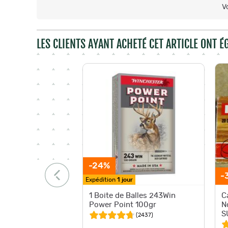
V
LES CLIENTS AYANT ACHETÉ CET ARTICLE ONT 
-24%
-
Expédition
1 jour
1 Boite de Balles 243Win
C
Power Point 100gr
N
S
(
2437
)