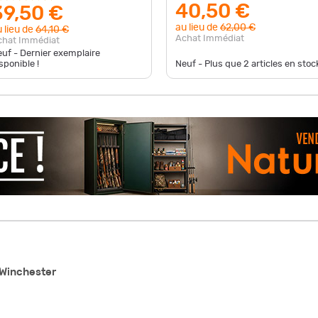
40,50 €
39,50 €
au lieu de
62,00 €
 lieu de
64,10 €
Achat Immédiat
chat Immédiat
uf - Dernier exemplaire
sponible !
Neuf - Plus que
2
articles en stock
 Winchester