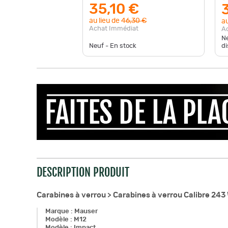
35,10 €
au lieu de
46,30 €
au
Achat Immédiat
A
Ne
Neuf - En stock
di
DESCRIPTION PRODUIT
Carabines à verrou >
Carabines à verrou Calibre 243
Marque
:
Mauser
Modèle
:
M12
Modèle
:
Impact