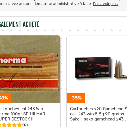
ous n'avez aucune démarche administrative à faire.
En savoir plus
ÉGALEMENT ACHETÉ
38%
-35%
artouches cal 243 Win
Cartouches x20 Gamehead 
orma 100gr SP HILMAR
cal. 243 win 5,8g 90 grains 
UPER DESTOCK !!!
Sako - sako gamehead 243
90g
(
17
)