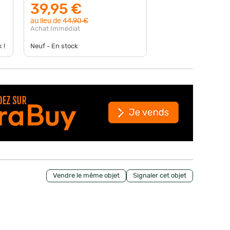
39,95 €
39,9
au lieu de
44,90 €
au lieu d
Achat Immédiat
Achat Im
 !
Neuf - En stock
Neuf - En
Vendre le même objet
Signaler cet objet