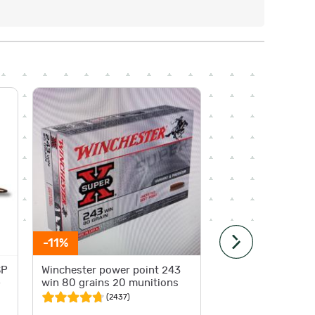
-11%
-11%
SP
Winchester power point 243
Winches
-
win 80 grains 20 munitions
win 100
(
2437
)