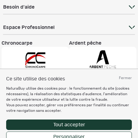
Besoin d'aide
Espace Professionnel
Chronocarpe
Ardent pêche
Fermer
Ce site utilise des cookies
Informations légales
NaturaBuy utilise des cookies pour : le fonctionnement du site (cookies
Charte éthique
nécessaires), la réalisation des statistiques d'audience, l'amélioration
Mentions légales
de votre expérience utilisateur et la lutte contre la fraude.
Vous pouvez accepter, gérer vos préférences par finalité ou continuer
Règlement & Conditions d'utilisation
votre navigation sans accepter.
Politique de protection
des données personnelles
Tout accepter
Personnalisation des cookies
Personnaliser