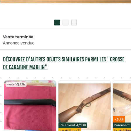
Vente terminée
Annonce vendue
DÉCOUVREZ D'AUTRES OBJETS SIMILAIRES PARMI LES
"CROSSE
DE CARABINE MARLIN"
reste 10j 22h
-30%
Paiement 4/10X
Paiement
Expédition
2j
Expéditio