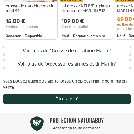
crosse de carabine marlin
lot crosse NEUVE + plaque
crosse 
mod 99
de couche MARLIN 512 -
MARLIN 5
(d5t721)
VENDU 
69,00
(d5t720)
15,00 €
109,00 €
au lieu de
Enchère - 0 enchère
Achat Immédiat
Achat Im
Occasion - Disponible
Neuf - Dernier exemplaire
Neuf - De
Voir plus de "Crosse de carabine Marlin"
Voir plus de "Accessoires armes et tir Marlin"
Vous pouvez aussi être alerté lorsqu'un objet similaire sera mis en
vente :
Être alerté
PROTECTION NATURABUY
Achetez en toute confiance