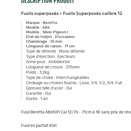
DESCRIPTION PRODUIT
Fusils superposés >
Fusils Superposés calibre 12
Marque
:
Beretta
Modèle
:
686
Modèle
:
Silver Pigeon I
Etat de l'objet
:
D'occasion
Chambrage
:
76 mm
Longueur de canon
:
71 cm
Type de détente
:
Mono détente
Type d'éjection
:
Ejecteurs
Arme pour
:
Ambidextre
Longueur de crosse
:
375mm
Poids
:
3,2kg
Type de choke
:
Interchangeables
Chokage ou chokes fournis
:
Lisse, 1/4, 1/2, 3/4, Full
Epreuve bille d'acier
:
Oui
Garantie
:
Oui
Durée
:
1 an
Fusil Beretta 686!SPI Cal 12/76 - 71cm à 1€ sans prix de rés
Fusil en parfait état