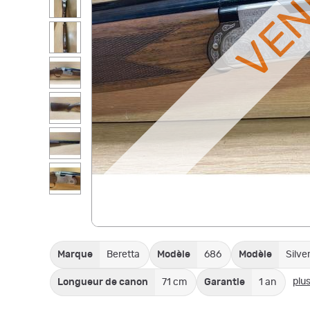
VE
Marque
Beretta
Modèle
686
Modèle
Silve
plus
Longueur de canon
71 cm
Garantie
1 an