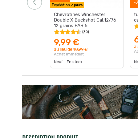
-
Expédition
2 jours
Chevrotines Winchester
t
Double X Buckshot Cal.12/76
c
12 grains PAR 5
(
30
)
9,99 €
au
au lieu de
10,99 €
A
Achat Immédiat
Neuf - En stock
Ne