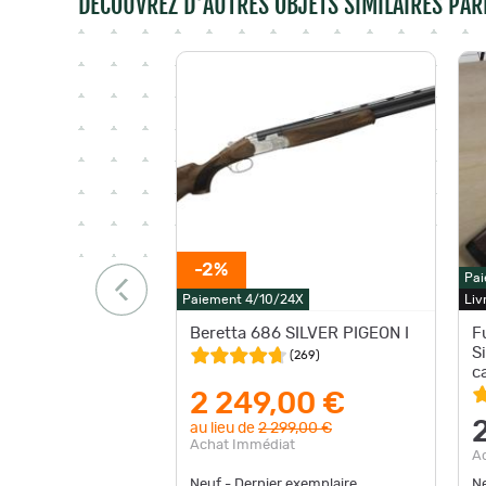
DÉCOUVREZ D'AUTRES OBJETS SIMILAIRES PAR
-2%
Pai
Paiement 4/10/24X
Liv
Beretta 686 SILVER PIGEON I
F
S
(
269
)
c
2 249,00 €
au lieu de
2 299,00 €
Achat Immédiat
A
Neuf - Dernier exemplaire
Ne