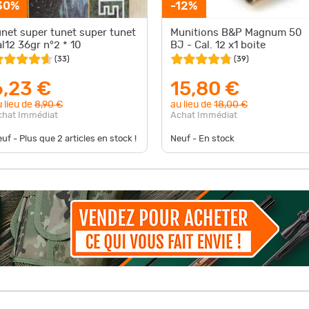
30%
-12%
unet super tunet super tunet
Munitions B&P Magnum 50
al12 36gr n°2 * 10
BJ - Cal. 12 x1 boite
(
33
)
(
39
)
6,23 €
15,80 €
 lieu de
8,90 €
au lieu de
18,00 €
chat Immédiat
Achat Immédiat
uf - Plus que
2
articles en stock !
Neuf - En stock