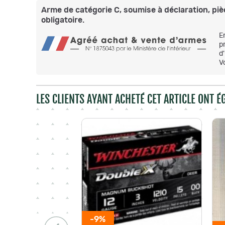
Arme de catégorie C, soumise à déclaration, pièc
obligatoire.
E
p
d
V
LES CLIENTS AYANT ACHETÉ CET ARTICLE ONT 
-9%