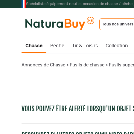
Spécialiste équipement neuf et occasion de chasse / pêche 
Tous nos univers
Chasse
Pêche
Tir & Loisirs
Collection
Annonces de Chasse
>
Fusils de chasse
>
Fusils supe
VOUS POUVEZ ÊTRE ALERTÉ LORSQU'UN OBJET S