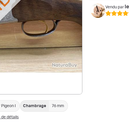
NDU
l
Vendu par
r Pigeon I
Chambrage
76 mm
 de détails