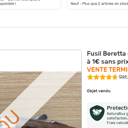
sponible !
Neuf - Plus que
2
articles en stock
Fusil Beretta
à 1€ sans pri
VENTE TERM
(
269 
Objet vendu
Protect
NaturaBuy g
satisfactio
Frais calcul