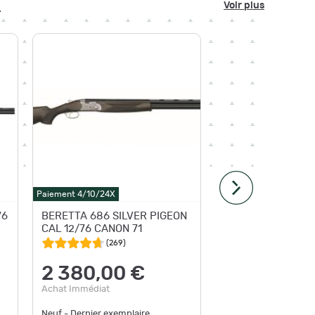
"
Voir plus
Paiement 4
Paiement 4/10/24X
Livraison
g
76
BERETTA 686 SILVER PIGEON
Fusil su
CAL 12/76 CANON 71
I cal.12
de 71 C
(
269
)
2 380,00 €
2 33
Achat Immédiat
Achat Im
Neuf - Dernier exemplaire