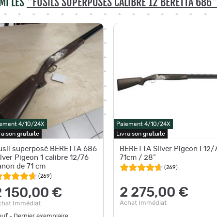
MI LES
"FUSILS SUPERPOSÉS CALIBRE 12 BERETTA 686
ement 4/10/24X
Paiement 4/10/24X
raison
gratuite
Livraison
gratuite
usil superposé BERETTA 686
BERETTA Silver Pigeon I 12/
ilver Pigeon 1 calibre 12/76
71cm / 28"
anon de 71 cm
(
269
)
(
269
)
2 275,00 €
2 150,00 €
Achat Immédiat
chat Immédiat
uf - Dernier exemplaire