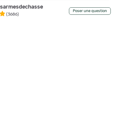
esarmesdechasse
Poser une question
(
3686
)