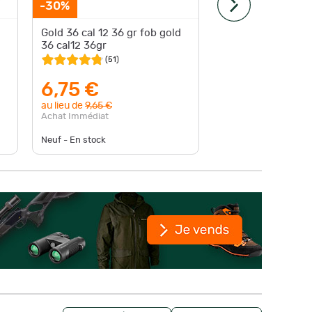
-30%
Expédition
Gold 36 cal 12 36 gr fob gold
Munitio
36 cal12 36gr
waidman
cal.12/7
(
51
)
6,75 €
11,5
au lieu de
9,65 €
au lieu d
Achat Immédiat
Achat Im
Neuf - En stock
Neuf - En