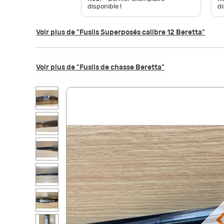
disponible !
di
Voir plus de "Fusils Superposés calibre 12 Beretta"
Voir plus de "Fusils de chasse Beretta"