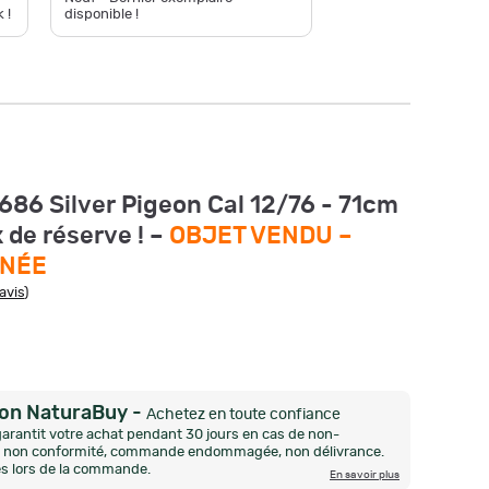
 !
disponible !
Neuf - Pl
 686 Silver Pigeon Cal 12/76 - 71cm
x de réserve ! –
OBJET VENDU –
INÉE
avis
)
ion NaturaBuy
-
Achetez en toute confiance
arantit votre achat pendant 30 jours en cas de non-
n, non conformité, commande endommagée, non délivrance.
és lors de la commande.
En savoir plus