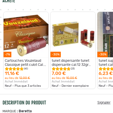
ACHETÉ
-7%
-30%
-30%
Cartouches Vouzelaud
tunet dispersante tunet
tunet su
Classique petit culot Cal.
dispersante cal.12 32gr
tunet cal
12 65 bte de 10
n°8 * 10
(60)
(23)
11,16 €
7,00 €
6,23 €
au lieu de
12,00 €
au lieu de
10,00 €
au lieu de
Achat Immédiat
Achat Immédiat
Achat Im
Neuf - Plus que
3
articles
Neuf - Dernier exemplaire
Neuf - Pl
DESCRIPTION DU PRODUIT
Signaler
:
Beretta
MARQUE