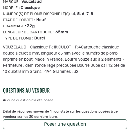
:
Vouzelaud
MARQUE
:
Classique
MODÈLE
:
4, 5, 6, 7, 8
NUMÉRO(S) DE PLOMB DISPONIBLE(S)
:
Neuf
ETAT DE L'OBJET
:
32g
GRAMMAGE
:
65mm
LONGUEUR DE CARTOUCHE
:
Durci
TYPE DE PLOMB
VOUZELAUD - Classique Petit CULOT - P.4Cartouche classique
douce à culot 8 mm, longueur 65 mm avec le numéro de plomb
imprimé en bout. Made in France. Bourre Vouzelaud à 2 éléments -
Fermeture : demi ronde liège précoupée Bourre Jupe cal. 12 bte de
10 culot 8 mm Grains : 494 Grammes : 32
QUESTIONS AU VENDEUR
Aucune question n'a été posée
Délai de réponses moyen de 1h constaté sur les questions posées à ce
vendeur sur les 30 derniers jours.
Poser une question