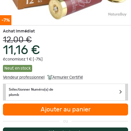
-7%
Achat immédiat
12,00 €
11,16 €
économisez 1 € [-7%]
Neuf
,
en stock
Vendeur professionnel
Armurier Certifié
Sélectionner Numéro(s) de
plomb
Ajouter au panier
ou