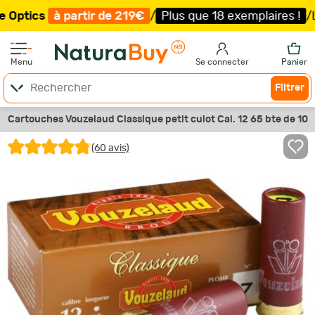
 partir de 219€
/
Plus que 18 exemplaires !
/
Livraison o
Menu
Se connecter
Panier
Filtrer
Cartouches Vouzelaud Classique petit culot Cal. 12 65 bte de 10
(60 avis)