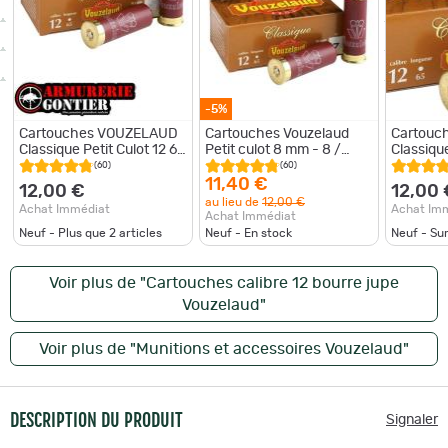
-5%
Cartouches VOUZELAUD
Cartouches Vouzelaud
Cartouch
Classique Petit Culot 12 65
Petit culot 8 mm - 8 /
Classique
32 g bourre jupe
12/65
12/65 V
(60)
(60)
Classiqu
11,40 €
12,00 €
12,00 
P.8
au lieu de
12,00 €
Achat Immédiat
Achat Im
Achat Immédiat
Neuf - Plus que
2
articles
Neuf - En stock
Neuf - S
Voir plus de "Cartouches calibre 12 bourre jupe
Vouzelaud"
Voir plus de "Munitions et accessoires Vouzelaud"
DESCRIPTION DU PRODUIT
Signaler