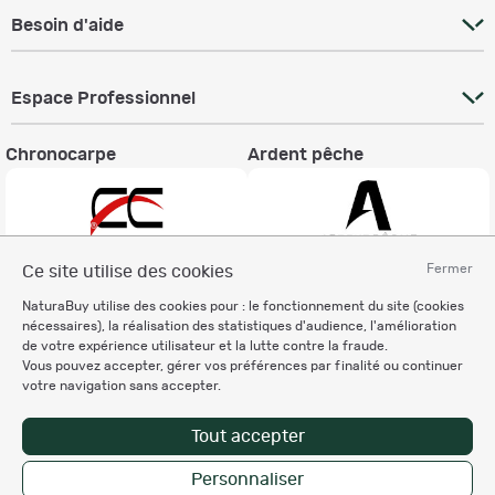
producteurs et consommateurs, valoriser un savoir-faire, rémunérer
Besoin d'aide
équitablement le travail des artisans, et contribuer à la transmission
d'une tradition gastronomique landaise et atlantique vivante. Sur
NaturaBuy, retrouvez les meilleurs produits landais auprès de
producteurs, éleveurs et conserveries artisanales du Sud-Ouest.
Espace Professionnel
Chronocarpe
Ardent pêche
Fermer
Ce site utilise des cookies
Informations légales
NaturaBuy utilise des cookies pour : le fonctionnement du site (cookies
nécessaires), la réalisation des statistiques d'audience, l'amélioration
Charte éthique
de votre expérience utilisateur et la lutte contre la fraude.
Mentions légales
Vous pouvez accepter, gérer vos préférences par finalité ou continuer
Règlement & Conditions d'utilisation
votre navigation sans accepter.
Politique de protection
des données personnelles
Tout accepter
Personnalisation des cookies
Personnaliser
Enregistrer la recherche