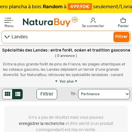
ro plancha à bois
Random
à
499,90€
seulement
/
Livrai
Menu
Se connecter
Panier
Filtrer
Spécialités des Landes : entre forêt, océan et tradition gasconne
( 0 annonce )
Entre la plus grande forêt de pins de France, les plages atlantiques et
les coteaux gascons, les Landes déploient un terroir d'une grande
diversité. Sur NaturaBuy, retrouvez les spécialités landaises : canard
gras des Landes IGP, foie gras du Sud-Ouest IGP, poulet jaune des
Voir plus
Landes Label Rouge, kiwi de l'Adour IGP, asperges des Sables des
Landes IGP, vins de Tursan AOC, armagnac AOC et tourtière
Filtrer
Tri :
landaise.Les Landes constituent l'un des plus grands départements
gourmands de France, avec une production agricole d'excellence
reconnue par de nombreux labels. Le canard gras des Landes IGP, élevé
en plein air dans les pinèdes, est le fleuron de la région : magrets,
Il n'y a pas de résultat
mais vous pouvez
confits, gésiers, foies gras entiers, blocs et mousses sont à retrouver
sur NaturaBuy auprès de producteurs et conserveries traditionnelles
enregistrer la recherche
et être alerté si un produit
(Maison Lafitte, Comtesse du Barry, Maison Castaing, Ducs de
correspondant est mis en vente.