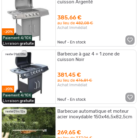
cuisson Argenté
385,66 €
au lieu de
482,08 €
Achat Immédiat
-20%
Paiement 4/10X
Neuf - En stock
Livraison
gratuite
Barbecue à gaz 4 + 1 zone de
reste
01m:05s
cuisson Noir
381,45 €
au lieu de
476,81 €
Achat Immédiat
-20%
Paiement 4/10X
Neuf - En stock
Livraison
gratuite
Barbecue automatique et moteur
reste
01m:12s
acier inoxydable 150x46,5x82,5cm
269,65 €
au lieu de
337,06 €