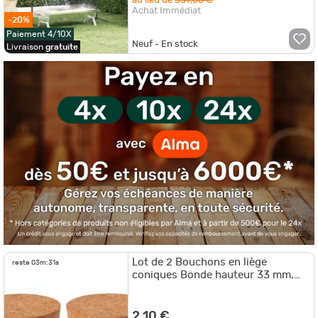
Achat Immédiat
-20%
Paiement 4/10X
Neuf - En stock
Livraison
gratuite
Lot de 2 Bouchons en liège
reste
03m:31s
coniques Bonde hauteur 33 mm,
diamètre 25-32 mm
2,10 €