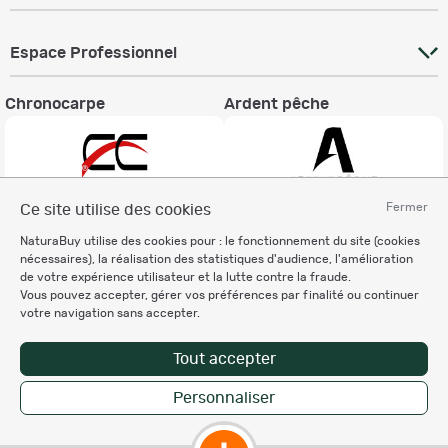
Espace Professionnel
Chronocarpe
Ardent pêche
Fermer
Ce site utilise des cookies
Informations légales
NaturaBuy utilise des cookies pour : le fonctionnement du site (cookies
nécessaires), la réalisation des statistiques d'audience, l'amélioration
Charte éthique
de votre expérience utilisateur et la lutte contre la fraude.
Mentions légales
Vous pouvez accepter, gérer vos préférences par finalité ou continuer
Règlement & Conditions d'utilisation
votre navigation sans accepter.
Politique de protection
des données personnelles
Tout accepter
Personnalisation des cookies
Personnaliser
Enregistrer la recherche
Copyright © 2007-2026 NaturaBuy. Tous droits réservés. N°CNIL: 1239459.
Les marques commerciales mentionnées appartiennent à leurs propriétaires