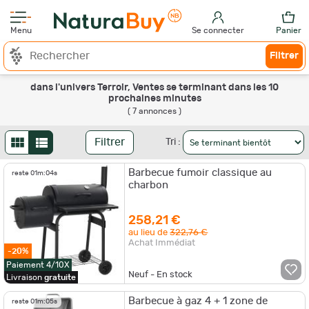
Menu
Se connecter
Panier
Filtrer
dans l'univers Terroir, Ventes se terminant dans les 10
prochaines minutes
( 7 annonces )
Filtrer
Tri :
Barbecue fumoir classique au
reste
01m:04s
charbon
258,21 €
au lieu de
322,76 €
Achat Immédiat
-20%
Paiement 4/10X
Neuf - En stock
Livraison
gratuite
Barbecue à gaz 4 + 1 zone de
reste
01m:05s