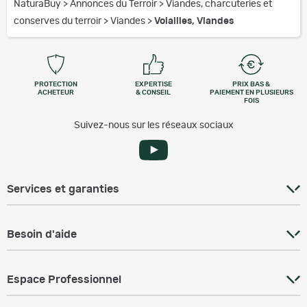
NaturaBuy
>
Annonces du Terroir
>
Viandes, charcuteries et
conserves du terroir
>
Viandes
>
Volailles, Viandes
PROTECTION
EXPERTISE
PRIX BAS &
ACHETEUR
& CONSEIL
PAIEMENT EN PLUSIEURS
FOIS
Suivez-nous sur les réseaux sociaux
Services et garanties
Besoin d'aide
Espace Professionnel