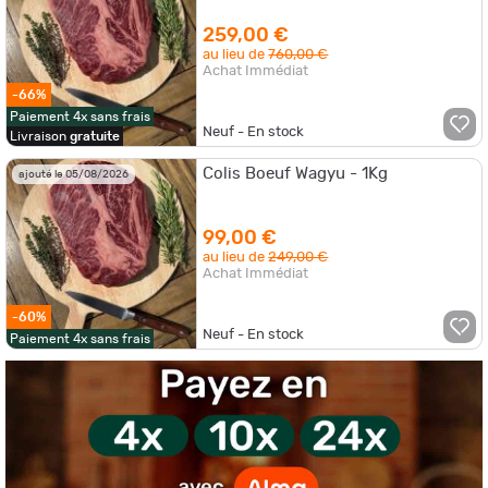
259,00 €
au lieu de
760,00 €
Achat Immédiat
-66%
Paiement 4x sans frais
Neuf - En stock
Livraison
gratuite
Colis Boeuf Wagyu - 1Kg
ajouté le 05/08/2026
99,00 €
au lieu de
249,00 €
Achat Immédiat
-60%
Neuf - En stock
Paiement 4x sans frais