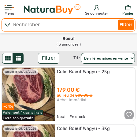
Menu
Se connecter
Panier
Filtrer
Boeuf
( 3 annonces )
Filtrer
Tri :
Colis Boeuf Wagyu - 2Kg
ajouté le 05/08/2026
179,00 €
au lieu de
500,00 €
Achat Immédiat
-64%
Paiement 4x sans frais
Neuf - En stock
Livraison
gratuite
Colis Boeuf Wagyu - 3Kg
ajouté le 05/08/2026