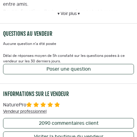
entre amis.
Double fonction
: Barbecue performant et brasero
▾ Voir plus ▾
d'ambiance.
Matériaux Premium
: Acier Corten robuste et grille en
QUESTIONS AU VENDEUR
Inox.
Praticité
: Range-bûches et tiroir à cendres intégrés.
Aucune question n'a été posée
Accessoires
: Livré avec sa housse de protection
étanche.
Délai de réponses moyen de 5h constaté sur les questions posées à ce
vendeur sur les 30 derniers jours.
Poser une question
INFORMATIONS SUR LE VENDEUR
NaturePro
Vendeur professionnel
2090
commentaires client
Visiter la boutique du vendeur