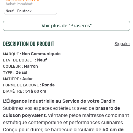
0€
Achat Immédiat
Neuf - En stock
Voir plus de "Braseros"
DESCRIPTION DU PRODUIT
Signaler
:
Non Communiquée
MARQUE
:
Neuf
ETAT DE L'OBJET
:
Marron
COULEUR
:
De sol
TYPE
:
Acier
MATIÈRE
:
Ronde
FORME DE LA CUVE
:
51 à 60 cm
DIAMÈTRE
L'Élégance Industrielle au Service de votre Jardin
Sublimez vos espaces extérieurs avec ce
brasero de
cuisson polyvalent
, véritable pièce maîtresse combinant
esthétique contemporaine et performances culinaires.
Conçu pour durer, ce barbecue circulaire de
60 cm de