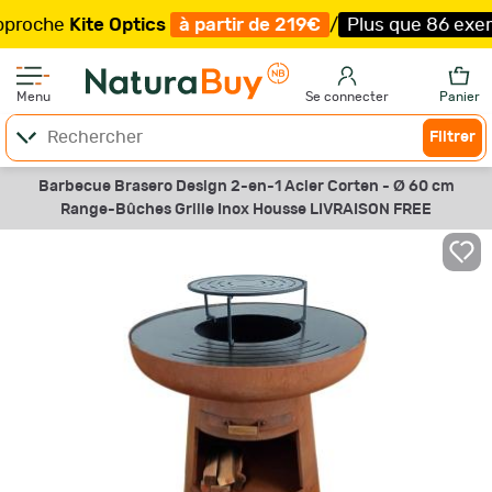
e
Kite Optics
à partir de 219€
/
Plus que 86 exemplaire
Menu
Se connecter
Panier
Filtrer
Barbecue Brasero Design 2-en-1 Acier Corten - Ø 60 cm
Range-Bûches Grille Inox Housse LIVRAISON FREE