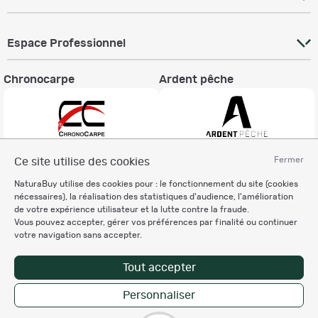
Espace Professionnel
Chronocarpe
Ardent pêche
Fermer
Ce site utilise des cookies
Informations légales
NaturaBuy utilise des cookies pour : le fonctionnement du site (cookies
Charte éthique
nécessaires), la réalisation des statistiques d'audience, l'amélioration
Mentions légales
de votre expérience utilisateur et la lutte contre la fraude.
Vous pouvez accepter, gérer vos préférences par finalité ou continuer
Règlement & Conditions d'utilisation
votre navigation sans accepter.
Politique de protection
des données personnelles
Tout accepter
Personnalisation des cookies
Personnaliser
Copyright © 2007-2026 NaturaBuy. Tous droits réservés. N°CNIL: 1239459.