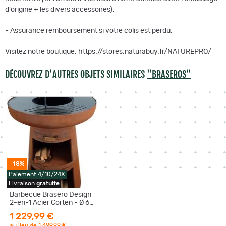
d'origine + les divers accessoires).
- Assurance remboursement si votre colis est perdu.
Visitez notre boutique: https://stores.naturabuy.fr/NATUREPRO/
DÉCOUVREZ D'AUTRES OBJETS SIMILAIRES
"BRASEROS"
-18%
Paiement 4/10/24X
Livraison
gratuite
Barbecue Brasero Design
2-en-1 Acier Corten - Ø 60
cm Range-Bûches Grille
1 229,99 €
Inox Housse LIVRAISON
au lieu de
1 499,99 €