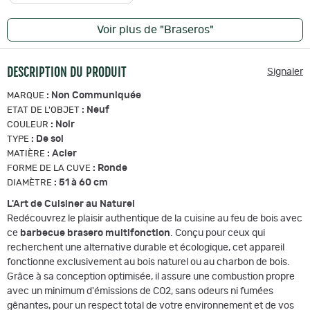
Voir plus de "Braseros"
DESCRIPTION DU PRODUIT
Signaler
:
Non Communiquée
MARQUE
:
Neuf
ETAT DE L'OBJET
:
Noir
COULEUR
:
De sol
TYPE
:
Acier
MATIÈRE
:
Ronde
FORME DE LA CUVE
:
51 à 60 cm
DIAMÈTRE
L'Art de Cuisiner au Naturel
Redécouvrez le plaisir authentique de la cuisine au feu de bois avec
ce
barbecue brasero multifonction
. Conçu pour ceux qui
recherchent une alternative durable et écologique, cet appareil
fonctionne exclusivement au bois naturel ou au charbon de bois.
Grâce à sa conception optimisée, il assure une combustion propre
avec un minimum d'émissions de CO2, sans odeurs ni fumées
gênantes, pour un respect total de votre environnement et de vos