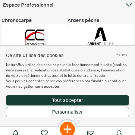
Espace Professionnel
Chronocarpe
Ardent pêche
Fermer
Ce site utilise des cookies
Informations légales
NaturaBuy utilise des cookies pour : le fonctionnement du site (cookies
Charte éthique
nécessaires), la réalisation des statistiques d'audience, l'amélioration
Mentions légales
de votre expérience utilisateur et la lutte contre la fraude.
Vous pouvez accepter, gérer vos préférences par finalité ou continuer
Règlement & Conditions d'utilisation
votre navigation sans accepter.
Politique de protection
des données personnelles
Tout accepter
Personnalisation des cookies
Personnaliser
Copyright © 2007-2026 NaturaBuy. Tous droits réservés. N°CNIL: 1239459.
Les marques commerciales mentionnées appartiennent à leurs propriétaires
respectifs in 0.032 s
Suggestions de recherche