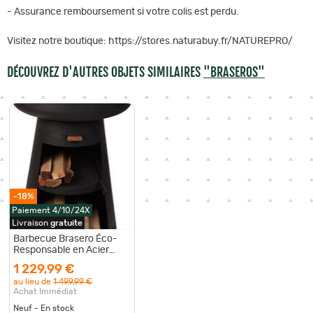
- Assurance remboursement si votre colis est perdu.
Visitez notre boutique: https://stores.naturabuy.fr/NATUREPRO/
DÉCOUVREZ D'AUTRES OBJETS SIMILAIRES
"BRASEROS"
-18%
Paiement 4/10/24X
Livraison
gratuite
Barbecue Brasero Éco-
Responsable en Acier
Corten - Ø 60 cm avec
1 229,99 €
Plancha, Range-Bûches
au lieu de
1 499,99 €
LIVRAISON FREE
Achat Immédiat
Neuf - En stock