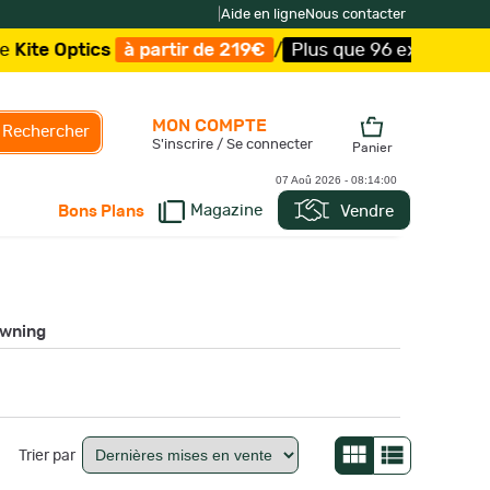
|
Aide en ligne
Nous contacter
tics
à partir de 219€
/
Plus que 96 exemplaires !
/
Livra
MON COMPTE
Rechercher
S'inscrire / Se connecter
Panier
07 Aoû 2026 -
08:14:00
Magazine
Vendre
Bons Plans
owning
Trier par