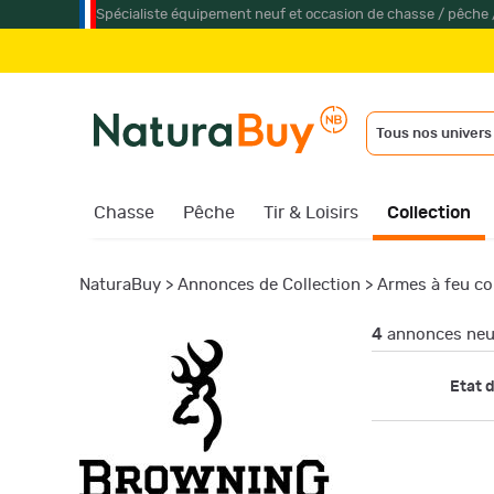
Spécialiste équipement neuf et occasion de chasse / pêche 
Tous nos univers
Chasse
Pêche
Tir & Loisirs
Collection
NaturaBuy
>
Annonces de Collection
>
Armes à feu co
4
annonces neuf
Etat d