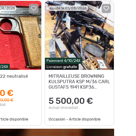
/08/2026
ajouté le 01/08/2026
Paiement 4/10/24X
0/24X
Livraison
gratuite
22 neutralisé
MITRAILLEUSE BROWNING
KULSPUTRA KSP M/36 CARL
GUSTAFS 1941 KSP36
0 €
Calibre 8x63 - SUEDE WW2
Très bon 2
5 500,00 €
0,00 €
iat
Achat Immédiat
ticle disponible
Occasion - Article disponible