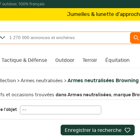
/ outdoor, 100% français
Jumelles & lunette d'approche
Kite Op
Tactique & Défense
Outdoor
Terroir
Équitation
Armes neutralisées Browning
llection
>
Armes neutralisées
>
s et occasions trouvées
dans Armes neutralisées, marque Br
e l'objet
--
Enregistrer la recherche