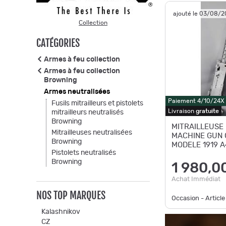
ajouté le 03/08/
Collection
CATÉGORIES
Armes à feu collection
Armes à feu collection
Browning
Armes neutralisées
Paiement 4/10/24X
Fusils mitrailleurs et pistolets
Livraison
gratuite
mitrailleurs neutralisés
Browning
MITRAILLEUSE
Mitrailleuses neutralisées
MACHINE GUN 
Browning
MODELE 1919 A
Pistolets neutralisés
REMINGTON AR
Browning
WW2 2eme GM U
1 980,0
Achat Immédiat
NOS TOP MARQUES
Occasion - Article
Kalashnikov
CZ