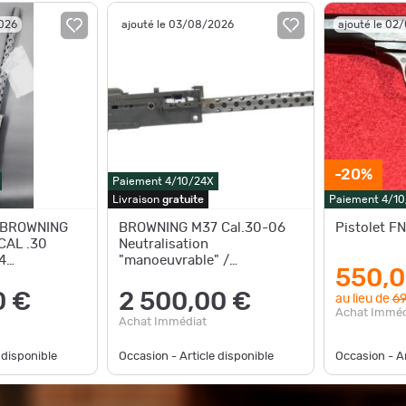
2026
ajouté le 03/08/2026
ajouté le 02
-20%
Paiement 4/10/24X
Livraison
gratuite
Paiement 4/1
 BROWNING
BROWNING M37 Cal.30-06
Pistolet FN
CAL .30
Neutralisation
4
"manoeuvrable" /
550,0
MS - USA
Deactivated
.S.A. Cat
0 €
2 500,00 €
au lieu de
69
Achat Imméd
Achat Immédiat
 disponible
Occasion - Article disponible
Occasion - Ar