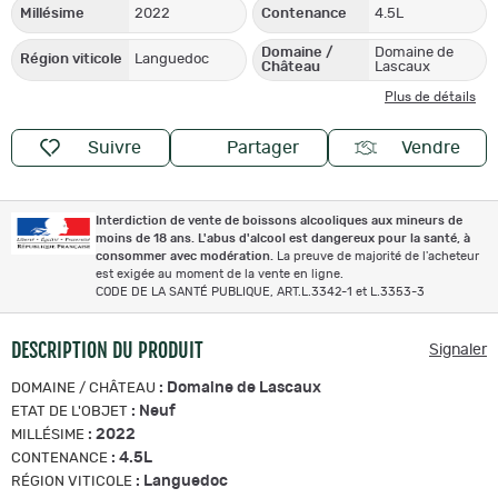
Millésime
2022
Contenance
4.5L
Domaine /
Domaine de
Région viticole
Languedoc
Château
Lascaux
Plus de détails
Suivre
Partager
Vendre
Interdiction de vente de boissons alcooliques aux mineurs de
moins de 18 ans. L'abus d'alcool est dangereux pour la santé, à
consommer avec modération.
La preuve de majorité de l'acheteur
est exigée au moment de la vente en ligne.
CODE DE LA SANTÉ PUBLIQUE, ART.L.3342-1 et L.3353-3
DESCRIPTION DU PRODUIT
Signaler
:
Domaine de Lascaux
DOMAINE / CHÂTEAU
:
Neuf
ETAT DE L'OBJET
:
2022
MILLÉSIME
:
4.5L
CONTENANCE
:
Languedoc
RÉGION VITICOLE