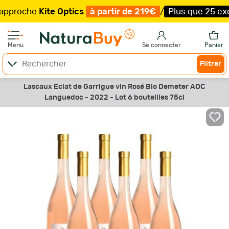
oche
Kite Optics
à partir de 219€
/
Plus que 25 exemplai
Menu
Se connecter
Panier
Filtrer
Lascaux Eclat de Garrigue vin Rosé Bio Demeter AOC
Languedoc - 2022 - Lot 6 bouteilles 75cl