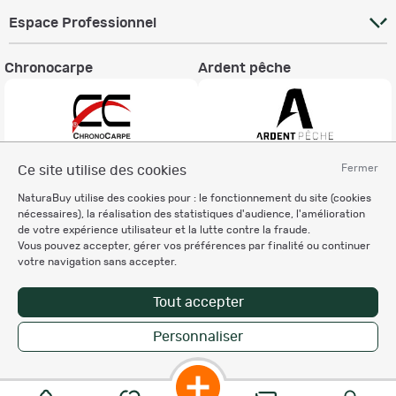
Espace Professionnel
Chronocarpe
Ardent pêche
Fermer
Ce site utilise des cookies
Informations légales
NaturaBuy utilise des cookies pour : le fonctionnement du site (cookies
Charte éthique
nécessaires), la réalisation des statistiques d'audience, l'amélioration
Mentions légales
de votre expérience utilisateur et la lutte contre la fraude.
Vous pouvez accepter, gérer vos préférences par finalité ou continuer
Règlement & Conditions d'utilisation
votre navigation sans accepter.
Politique de protection
des données personnelles
Tout accepter
Personnalisation des cookies
Personnaliser
Copyright © 2007-2026 NaturaBuy. Tous droits réservés. N°CNIL: 1239459.
Les marques commerciales mentionnées appartiennent à leurs propriétaires
respectifs in 0.062 s