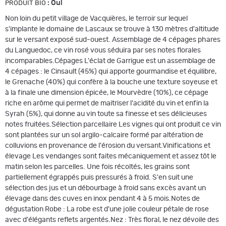
:
Oui
PRODUIT BIO
Non loin du petit village de Vacquières, le terroir sur lequel
s'implante le domaine de Lascaux se trouve à 130 mètres d'altitude
sur le versant exposé sud-ouest. Assemblage de 4 cépages phares
du Languedoc, ce vin rosé vous séduira par ses notes florales
incomparables.Cépages L'éclat de Garrigue est un assemblage de
4 cépages : le Cinsault (45%) qui apporte gourmandise et équilibre,
le Grenache (40%) qui confère à la bouche une texture soyeuse et
à la finale une dimension épicée, le Mourvèdre (10%), ce cépage
riche en arôme qui permet de maitriser l'acidité du vin et enfin la
Syrah (5%), qui donne au vin toute sa finesse et ses délicieuses
notes fruitées.Sélection parcellaire Les vignes qui ont produit ce vin
sont plantées sur un sol argilo-calcaire formé par altération de
colluvions en provenance de l'érosion du versant.Vinifications et
élevage Les vendanges sont faites mécaniquement et assez tôt le
matin selon les parcelles. Une fois récoltés, les grains sont
partiellement égrappés puis pressurés à froid. S'en suit une
sélection des jus et un débourbage à froid sans excès avant un
élevage dans des cuves en inox pendant 4 à 5 mois.Notes de
dégustation Robe : La robe est d'une jolie couleur pétale de rose
avec d'élégants reflets argentés.Nez : Très floral, le nez dévoile des