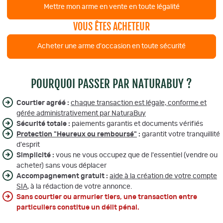
Mettre mon arme en vente en toute légalité
VOUS ÊTES ACHETEUR
Acheter une arme d'occasion en toute sécurité
POURQUOI PASSER PAR NATURABUY ?
Courtier agréé :
chaque transaction est légale, conforme et
gérée administrativement par NaturaBuy
Sécurité totale :
paiements garantis et documents vérifiés
Protection "Heureux ou remboursé"
:
garantit votre tranquillité
d'esprit
Simplicité :
vous ne vous occupez que de l'essentiel (vendre ou
acheter) sans vous déplacer
Accompagnement gratuit :
aide à la création de votre compte
SIA
, à la rédaction de votre annonce.
Sans courtier ou armurier tiers, une transaction entre
particuliers constitue un délit pénal.