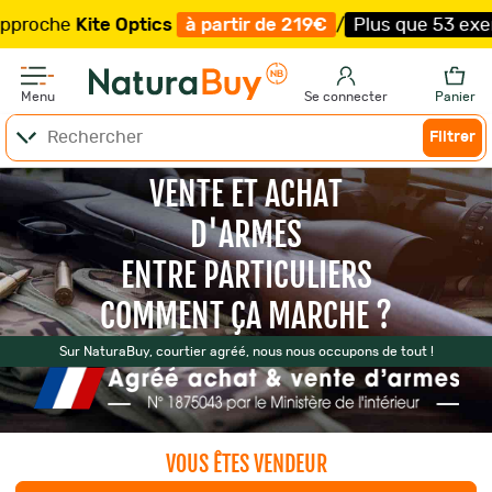
he
Kite Optics
à partir de 219€
/
Plus que 53 exemplair
Menu
Se connecter
Panier
Filtrer
VENTE ET ACHAT
D'ARMES
ENTRE PARTICULIERS
COMMENT ÇA MARCHE ?
Sur NaturaBuy, courtier agréé, nous nous occupons de tout !
VOUS ÊTES VENDEUR