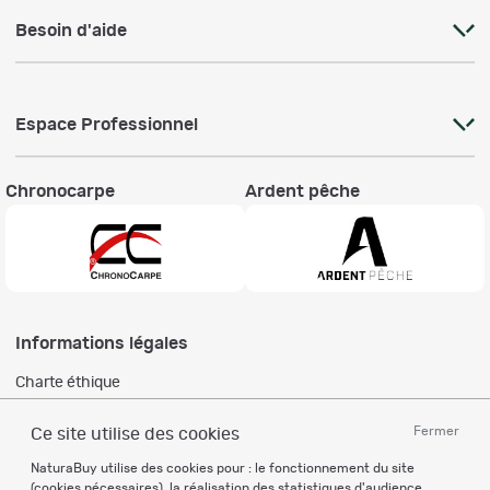
Besoin d'aide
Espace Professionnel
Chronocarpe
Ardent pêche
Informations légales
Charte éthique
Mentions légales
Règlement & Conditions d'utilisation
Fermer
Ce site utilise des cookies
Politique de protection
NaturaBuy utilise des cookies pour : le fonctionnement du site
des données personnelles
(cookies nécessaires), la réalisation des statistiques d'audience,