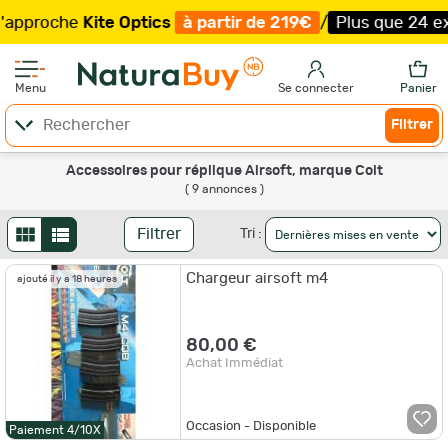
pproche
Kite Optics
à partir de 219€
/
Plus que 24 exemp
Menu
Se connecter
Panier
Filtrer
Accessoires pour réplique Airsoft, marque Colt
( 9 annonces )
Filtrer
Tri :
Chargeur airsoft m4
ajouté il y a 18 heures
80,00 €
Achat Immédiat
Occasion - Disponible
Paiement 4/10X