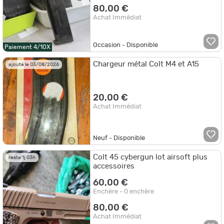
80,00 €
Achat Immédiat
Occasion - Disponible
Paiement 4/10X
Chargeur métal Colt M4 et A15
ajouté le 03/08/2026
20,00 €
Achat Immédiat
Neuf - Disponible
Colt 45 cybergun lot airsoft plus
reste 1j 03h
accessoires
60,00 €
Enchère - 0 enchère
80,00 €
Achat Immédiat