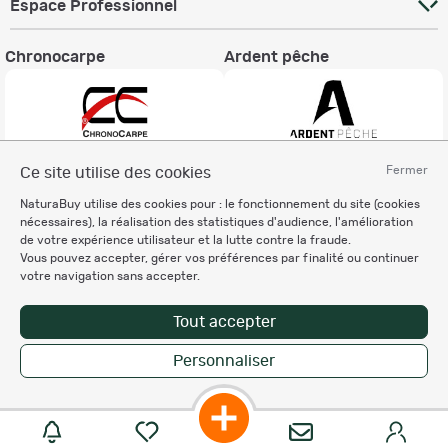
Espace Professionnel
Chronocarpe
Ardent pêche
Fermer
Ce site utilise des cookies
Informations légales
NaturaBuy utilise des cookies pour : le fonctionnement du site (cookies
Charte éthique
nécessaires), la réalisation des statistiques d'audience, l'amélioration
Mentions légales
de votre expérience utilisateur et la lutte contre la fraude.
Vous pouvez accepter, gérer vos préférences par finalité ou continuer
Règlement & Conditions d'utilisation
votre navigation sans accepter.
Politique de protection
des données personnelles
Tout accepter
Personnalisation des cookies
Personnaliser
Enregistrer la recherche
Copyright © 2007-2026 NaturaBuy. Tous droits réservés. N°CNIL: 1239459.
Les marques commerciales mentionnées appartiennent à leurs propriétaires
respectifs in 0.098 s
Suggestions de recherche
Site NaturaBuy classique