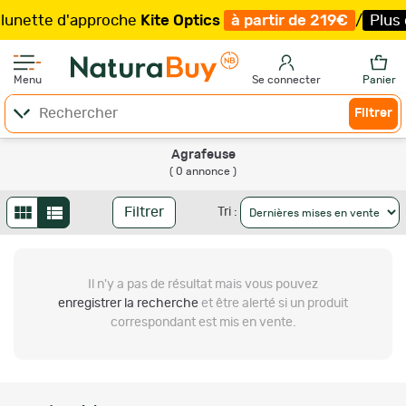
unette d'approche
Kite Optics
à partir de 219€
/
Plus q
Menu
Se connecter
Panier
Filtrer
Agrafeuse
( 0 annonce )
Filtrer
Tri :
Il n'y a pas de résultat
mais vous pouvez
enregistrer la recherche
et être alerté si un produit
correspondant est mis en vente.