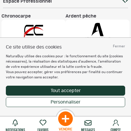
Espace Professionnel
Chronocarpe
Ardent pêche
Fermer
Ce site utilise des cookies
Informations légales
NaturaBuy utilise des cookies pour : le fonctionnement du site (cookies
nécessaires), la réalisation des statistiques d'audience, l'amélioration
Charte éthique
de votre expérience utilisateur et la lutte contre la fraude.
Mentions légales
Vous pouvez accepter, gérer vos préférences par finalité ou continuer
Règlement & Conditions d'utilisation
votre navigation sans accepter.
Politique de protection
des données personnelles
Tout accepter
Personnalisation des cookies
Personnaliser
Enregistrer la recherche
Copyright © 2007-2026 NaturaBuy. Tous droits réservés. N°CNIL: 1239459.
Les marques commerciales mentionnées appartiennent à leurs propriétaires
respectifs in 0.047 s
Suggestions de recherche
Site NaturaBuy classique
VENDRE
NOTIFICATIONS
FAVORIS
MESSAGES
COMPTE