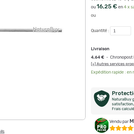
16,25 €
ou
en
4 x s
ou
Quantité :
Livraison
4,64 €
- Chronopost 
[+] Autres services pro
Expédition rapide : en
Protect
NaturaBuy g
satisfactio
Frais calcul
M
Vendu par
ils