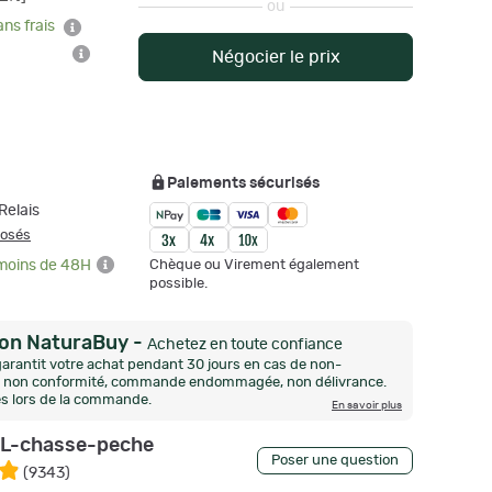
ou
ans frais
Négocier le prix
Paiements sécurisés
Relais
posés
Chèque ou Virement également
 moins de 48H
possible.
ion NaturaBuy
-
Achetez en toute confiance
arantit votre achat pendant 30 jours en cas de non-
n, non conformité, commande endommagée, non délivrance.
és lors de la commande.
En savoir plus
L-chasse-peche
Poser une question
(
9343
)