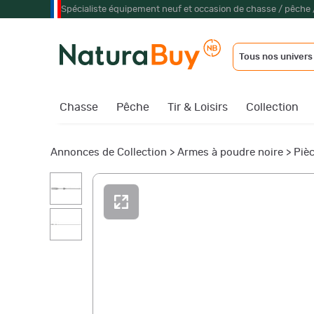
Spécialiste équipement neuf et occasion de chasse / pêche 
Tous nos univers
Chasse
Pêche
Tir & Loisirs
Collection
Annonces de Collection
>
Armes à poudre noire
>
Piè