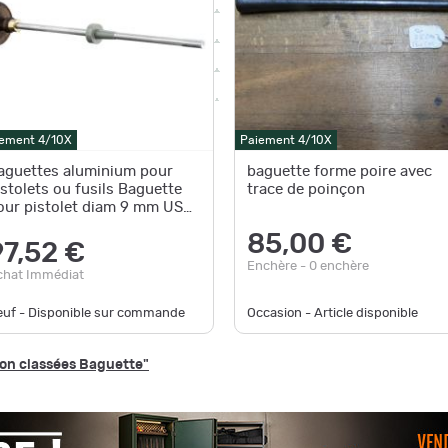
ement 4/10X
Paiement 4/10X
aguettes aluminium pour
baguette forme poire avec
istolets ou fusils Baguette
trace de poinçon
our pistolet diam 9 mm USA
48.09
85,00 €
97,52 €
Enchère - 0 enchère
chat Immédiat
euf - Disponible sur commande
Occasion - Article disponible
non classées Baguette"