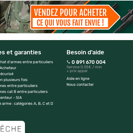
es et garanties
Besoin d'aide
0 891 670 004
hat d'armes entre particuliers
Service 0.35€ / min
 Acheteur
+ prix appel
écurisé
Aide en ligne
n plusieurs fois
Nous contacter
mes entre particuliers
es cat B entre particuliers
enteur - SIA
 arme : catégories A, B, C et D