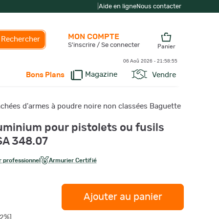
|
Aide en ligne
Nous contacter
MON COMPTE
Rechercher
S'inscrire / Se connecter
Panier
06 Aoû 2026 -
21:58:56
Magazine
Vendre
Bons Plans
achées d'armes à poudre noire non classées Baguette
minium pour pistolets ou fusils
SA 348.07
 professionnel
Armurier Certifié
Ajouter au panier
22%]