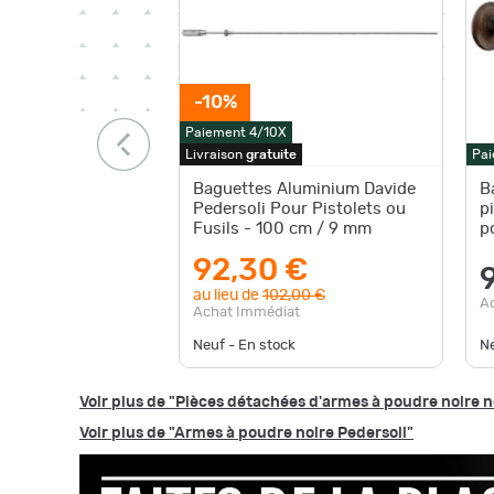
-10%
Paiement 4/10X
Livraison
gratuite
Pai
Baguettes Aluminium Davide
B
Pedersoli Pour Pistolets ou
p
Fusils - 100 cm / 9 mm
p
3
92,30 €
au lieu de
102,00 €
A
Achat Immédiat
Neuf - En stock
N
Voir plus de "Pièces détachées d'armes à poudre noire 
Voir plus de "Armes à poudre noire Pedersoli"