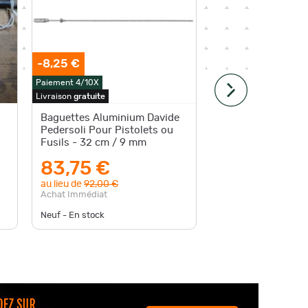
-8,25 €
Paiement 4/10X
Paiement 4
Livraison
gratuite
Livraison
g
Baguettes Aluminium Davide
Baguett
Pedersoli Pour Pistolets ou
pistolet
Fusils - 32 cm / 9 mm
pour fu
349.09
83,75 €
108,
au lieu de
92,00 €
Achat Im
Achat Immédiat
Neuf - En stock
Neuf - D