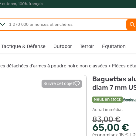
/ outdoor, 100% français
Tactique & Défense
Outdoor
Terroir
Équitation
ces détachées d'armes à poudre noire non classées
>
Pièces dét
Baguettes alu
Suivre cet objet
diam 7 mm U
Neuf
,
en stock
Vendeur
Achat immédiat
83,00 €
65,00 €
économisez 18 € [-