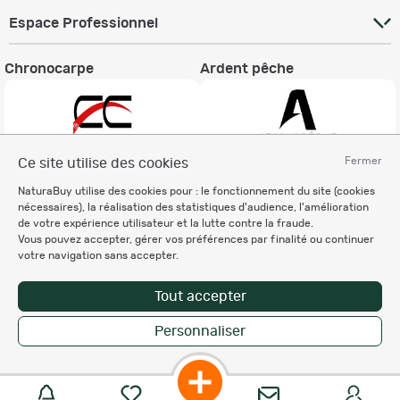
Espace Professionnel
Chronocarpe
Ardent pêche
Fermer
Ce site utilise des cookies
Informations légales
NaturaBuy utilise des cookies pour : le fonctionnement du site (cookies
nécessaires), la réalisation des statistiques d'audience, l'amélioration
Charte éthique
de votre expérience utilisateur et la lutte contre la fraude.
Mentions légales
Vous pouvez accepter, gérer vos préférences par finalité ou continuer
Règlement & Conditions d'utilisation
votre navigation sans accepter.
Politique de protection
des données personnelles
Tout accepter
Personnalisation des cookies
Personnaliser
Enregistrer la recherche
Copyright © 2007-2026 NaturaBuy. Tous droits réservés. N°CNIL: 1239459.
Les marques commerciales mentionnées appartiennent à leurs propriétaires
respectifs in 0.128 s