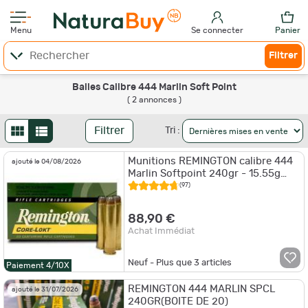
Menu
Se connecter
Panier
Filtrer
Balles Calibre 444 Marlin Soft Point
( 2 annonces )
Filtrer
Tri :
Munitions REMINGTON calibre 444
ajouté le 04/08/2026
Marlin Softpoint 240gr - 15.55g
x20
(97)
88,90 €
Achat Immédiat
Neuf - Plus que
3
articles
Paiement 4/10X
REMINGTON 444 MARLIN SPCL
ajouté le 31/07/2026
240GR(BOITE DE 20)