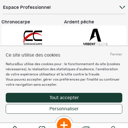
Espace Professionnel
Chronocarpe
Ardent pêche
Fermer
Ce site utilise des cookies
Informations légales
NaturaBuy utilise des cookies pour : le fonctionnement du site (cookies
Charte éthique
nécessaires), la réalisation des statistiques d'audience, l'amélioration
Mentions légales
de votre expérience utilisateur et la lutte contre la fraude.
Vous pouvez accepter, gérer vos préférences par finalité ou continuer
Règlement & Conditions d'utilisation
votre navigation sans accepter.
Politique de protection
des données personnelles
Tout accepter
Personnalisation des cookies
Personnaliser
Copyright © 2007-2026 NaturaBuy. Tous droits réservés. N°CNIL: 1239459.
Les marques commerciales mentionnées appartiennent à leurs propriétaires
respectifs in 0.067 s