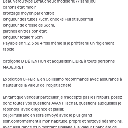
Beau vérou type Lefaucheux modèle 1877 sans jeu
canons état miroir
bronzage moyen par endroit
longueur des tubes 75cm, chocké Full et super full
longueur de crosse de 36cm,
platines en très bon état,
longueur totale 115cm
Payable en 1, 2, 3 ou 4 fois même si je préfèrerai un règlement
rapide
catégorie D DÉTENTION et acquisition LIBRE à toute personne
MAJEURE !
Expédition OFFERTE en Collissimo recommandé avec assurance à
hauteur de la valeur de ll'objet acheté
En tant que vendeur particulier je n'accepte pas les retours, posez
donc toutes vos questions AVANT l'achat, questions auxquelles je
répondrai avec diligence et plaisir.
ce joli fusil ancien sera envoyé avec le plus grand
soin,conformément à mon habitude, propre et nettoyé néanmoins,
avec assurance d'un montant similaire à la valeur financière de