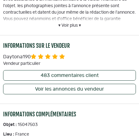
l'objet. les photographies jointes à l'annonce présente sont
contractuelles et datent du jour même de la rédaction de l'annonce.
Vous pouvez néanmoins et d'office bénéficier de la garantie
"satisfait ou remboursé" de Naturabuy si jamais le moindre soucis
▾ Voir plus ▾
se manifestait lors de l'ouverture du colis.
Aucun Envoi International !
INFORMATIONS SUR LE VENDEUR
FRAIS DE PORT OFFERTS VIA COLLISSIMO CONTRE SIGNATURE
AVEC ASSURANCE A HAUTEUR DU PRIX DU PRIX DE VENTE
Daytona190
Détention libre à toute personne majeure !
Vendeur particulier
Echange possible !
483
commentaires client
Merci d'avoir lu cette annonce SERIEUSE et rédigée avec la plus
grande transparence (voir mes évaluations)
Voir les annonces du vendeur
Bien cordialement,
Daytona190
INFORMATIONS COMPLÉMENTAIRES
Objet :
15047503
Lieu :
France