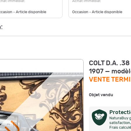
chat Immédiat
Achat Immédiat
casion - Article disponible
Occasion - Article disponible
s"
COLT D.A. .38
1907 — modèle
VENTE TERM
Objet vendu
Protect
NaturaBuy g
satisfactio
Frais calcul