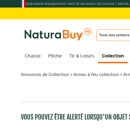
Spécialiste équipement neuf et occasion de chasse / pêche 
Tous nos univers
Chasse
Pêche
Tir & Loisirs
Collection
Annonces de Collection
>
Armes à feu collection
>
Arm
VOUS POUVEZ ÊTRE ALERTÉ LORSQU'UN OBJET S