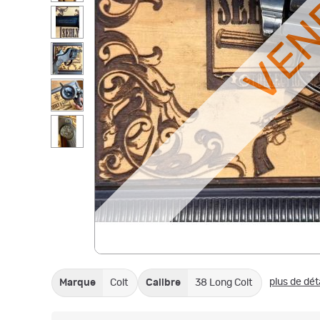
VE
plus de dét
Marque
Colt
Calibre
38 Long Colt