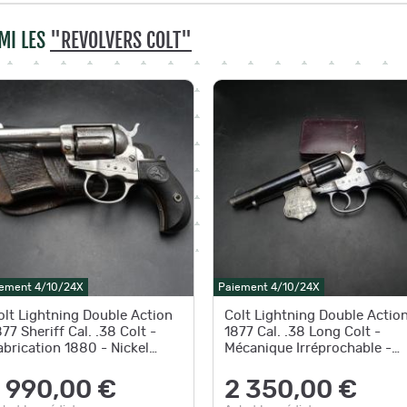
MI LES
"REVOLVERS COLT"
ement 4/10/24X
Paiement 4/10/24X
olt Lightning Double Action
Colt Lightning Double Actio
877 Sheriff Cal. .38 Colt -
1877 Cal. .38 Long Colt -
abrication 1880 - Nickel
Mécanique Irréprochable -
'Origine
Canon Miroir - 1903
1 990,00 €
2 350,00 €