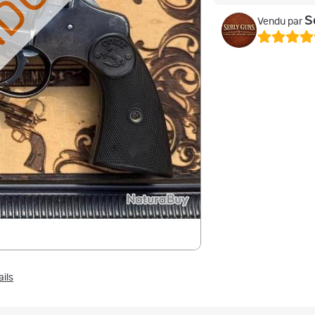
NDU
S
Vendu par
ails