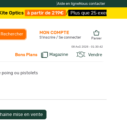
|
Aide en ligne
Nous contacter
tir de 219€
/
Plus que 25 exemplaires !
/
Livraison offer
MON COMPTE
Rechercher
S'inscrire / Se connecter
Panier
08 Aoû 2026 -
01:30:43
Magazine
Vendre
Bons Plans
 poing ou pistolets