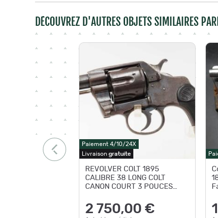
DÉCOUVREZ D'AUTRES OBJETS SIMILAIRES PAR
Paiement 4/10/24X
Livraison
gratuite
Pai
REVOLVER COLT 1895
C
CALIBRE 38 LONG COLT
1
CANON COURT 3 POUCES
F
1896 Categorie D
d
2 750,00 €