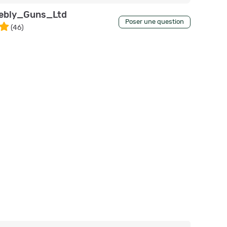
ebly_Guns_Ltd
Poser une question
(
46
)