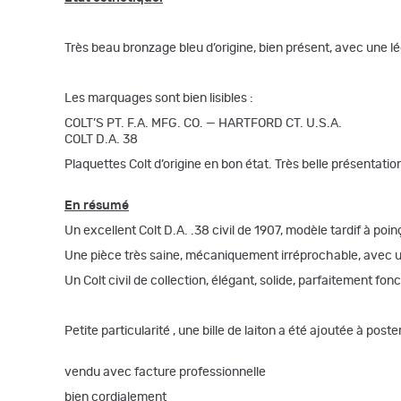
Très beau bronzage bleu d’origine, bien présent, avec une 
Les marquages sont bien lisibles :
COLT’S PT. F.A. MFG. CO. — HARTFORD CT. U.S.A.
COLT D.A. 38
Plaquettes Colt d’origine en bon état. Très belle présentat
En résumé
Un excellent Colt D.A. .38 civil de 1907, modèle tardif à p
Une pièce très saine, mécaniquement irréprochable, avec un
Un Colt civil de collection, élégant, solide, parfaitement fo
Petite particularité , une bille de laiton a été ajoutée à poste
vendu avec facture professionnelle
bien cordialement