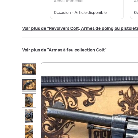
Achat Immédiat
A
Occasion - Article disponible
Oc
Voir plus de "Revolvers Colt, Armes de poing ou pistolet
Voir plus de "Armes à feu collection Colt"