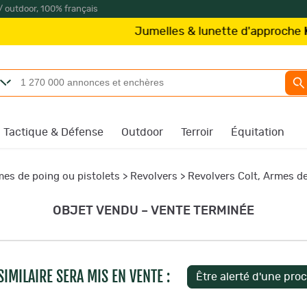
/ outdoor, 100% français
Jumelles & lunette d'approche
Kite Optics
à par
Tactique & Défense
Outdoor
Terroir
Équitation
es de poing ou pistolets
>
Revolvers
>
Revolvers Colt, Armes de
OBJET VENDU – VENTE TERMINÉE
IMILAIRE SERA MIS EN VENTE :