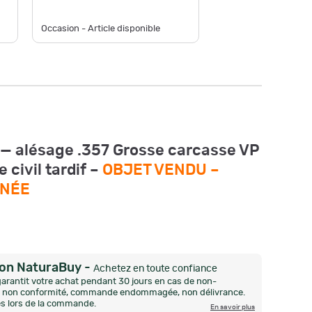
Occasion - Article disponible
Occasion -
 — alésage .357 Grosse carcasse VP
 civil tardif –
OBJET VENDU –
INÉE
ion NaturaBuy
-
Achetez en toute confiance
arantit votre achat pendant 30 jours en cas de non-
n, non conformité, commande endommagée, non délivrance.
és lors de la commande.
En savoir plus