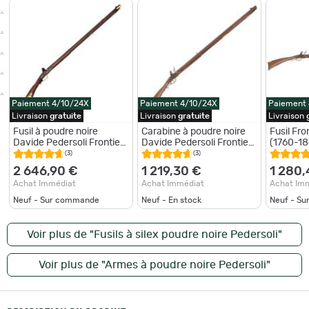
Paiement 4/10/24X
Paiement 4/10/24X
Paiement
Livraison
gratuite
Livraison
gratuite
Livraison
Fusil à poudre noire
Carabine à poudre noire
Fusil Fron
Davide Pedersoli Frontier
Davide Pedersoli Frontier
(1760-18
luxe érable à silex 45 - 45
à silex - Cal. 45 p - 45 PN
Frontier 
(3)
(3)
PN / 99 cm
/ 99 cm
2 646,90 €
1 219,30 €
1 280,
Achat Immédiat
Achat Immédiat
Achat Im
Neuf - Sur commande
Neuf - En stock
Neuf - S
Voir plus de "Fusils à silex poudre noire Pedersoli"
Voir plus de "Armes à poudre noire Pedersoli"