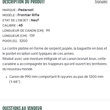
DESCRIPTION DU PRODUIT
Signaler
:
Pedersoli
MARQUE
:
Frontier Rifle
MODÈLE
:
Neuf
ETAT DE L'OBJET
:
45
CALIBRE
:
99
LONGUEUR DE CANON (CM)
:
139
LONGUEUR (CM)
:
3200
POIDS (G)
La contre platine en forme de serpent jaspée, la baguette en bois et
le pontet en laiton sont typiques de ces armes.
Réalisé avec une monture intégrale et un canon bronzé brun, cette
carabine a accompagnée les trappeurs qui ont ouvert les territoires
du nouveau monde.
Canon de 990 mm comportant 8 rayures au pas de 1200 mm
(1:48'').
QUESTIONS AU VENDEUR