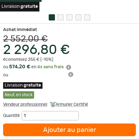
Livraison
gratuite
Achat immédiat
2 552,00 €
2 296,80 €
économisez 255 € [-10%]
574,20 €
ou
en
4x sans frais
ou
Livraison
gratuite
Neuf
,
en stock
Vendeur professionnel
Armurier Certifié
Quantité
Ajouter au panier