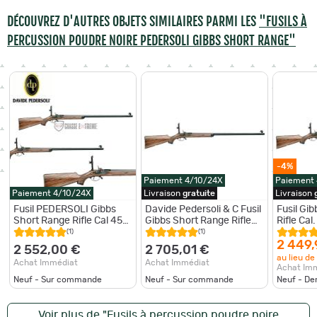
DÉCOUVREZ D'AUTRES OBJETS SIMILAIRES PARMI LES
"FUSILS À
PERCUSSION POUDRE NOIRE PEDERSOLI GIBBS SHORT RANGE"
-4%
Paiement 4/10/24X
Paiement
Paiement 4/10/24X
Livraison
gratuite
Livraison
Fusil PEDERSOLI Gibbs
Davide Pedersoli & C Fusil
Fusil Gi
Short Range Rifle Cal 45
Gibbs Short Range Rifle
Rifle Cal
PN
Cal. 45
(1)
(1)
2 449,
2 552,00 €
2 705,01 €
au lieu de
Achat Immédiat
Achat Immédiat
Achat Im
Neuf - Sur commande
Neuf - Sur commande
Neuf - De
Voir plus de "Fusils à percussion poudre noire