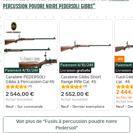
PERCUSSION POUDRE NOIRE PEDERSOLI GIBBS"
-4%
Paiement 4/10/24X
Paiement
Paiement 4/10/24X
Livraison
gratuite
Livraison
Carabine PEDERSOLI
Carabine Gibbs Short
Fusil Gib
Gibbs à Percussion Cal 45
Range Rifle Cal. 45
cal. .45
(11)
(11)
2 444,
2 546,00 €
2 552,00 €
au lieu de
Achat Immédiat
Achat Immédiat
Achat Im
Neuf - Sur commande
Neuf - Dernier exemplaire
Neuf - De
Voir plus de "Fusils à percussion poudre noire
Pedersoli"