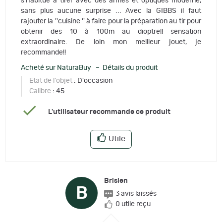
s'habitue à tirer avec des armes et optiques moderne,
sans plus aucune surprise ... Avec la GIBBS il faut
rajouter la ''cuisine '' à faire pour la préparation au tir pour
obtenir des 10 à 100m au dioptre!! sensation
extraordinaire. De loin mon meilleur jouet, je
recommande!!
Acheté sur NaturaBuy – Détails du produit
Etat de l'objet
: D'occasion
Calibre
: 45
L'utilisateur recommande ce produit
Utile
Brislen
B
3 avis laissés
0 utile reçu