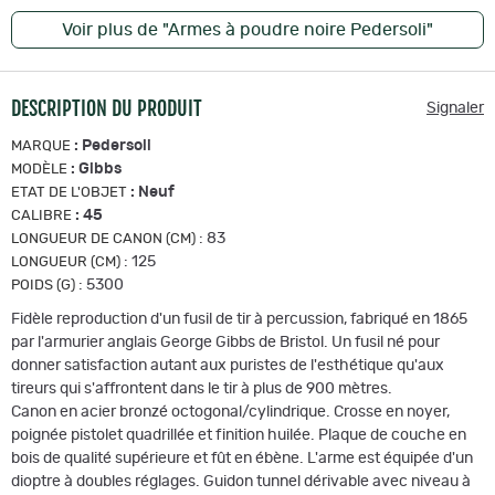
Voir plus de "Armes à poudre noire Pedersoli"
DESCRIPTION DU PRODUIT
Signaler
:
Pedersoli
MARQUE
:
Gibbs
MODÈLE
:
Neuf
ETAT DE L'OBJET
:
45
CALIBRE
:
83
LONGUEUR DE CANON (CM)
:
125
LONGUEUR (CM)
:
5300
POIDS (G)
Fidèle reproduction d'un fusil de tir à percussion, fabriqué en 1865
par l'armurier anglais George Gibbs de Bristol. Un fusil né pour
donner satisfaction autant aux puristes de l'esthétique qu'aux
tireurs qui s'affrontent dans le tir à plus de 900 mètres.
Canon en acier bronzé octogonal/cylindrique. Crosse en noyer,
poignée pistolet quadrillée et finition huilée. Plaque de couche en
bois de qualité supérieure et fût en ébène. L'arme est équipée d'un
dioptre à doubles réglages. Guidon tunnel dérivable avec niveau à