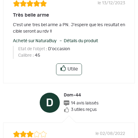
le 13/12/2023
Très belle arme
C'est une tres bel arme a PN. J'espere que les resultat en
cible seront au rdv !!
Acheté sur NaturaBuy – Détails du produit
Etat de l'objet
: D'occasion
Calibre
: 45
Utile
Dom-44
D
14 avis laissés
3 utiles reçus
le 02/08/2022