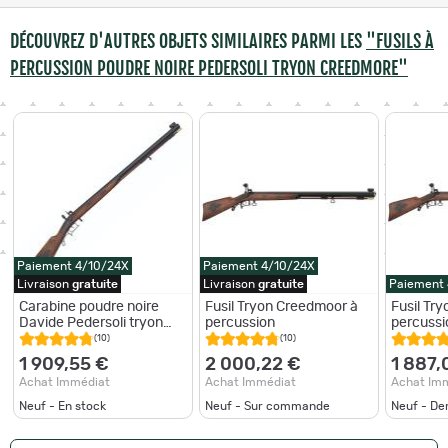
DÉCOUVREZ D'AUTRES OBJETS SIMILAIRES PARMI LES
"FUSILS À
PERCUSSION POUDRE NOIRE PEDERSOLI TRYON CREEDMORE"
Paiement 4/10/24X
Paiement 4/10/24X
Livraison
gratuite
Livraison
gratuite
Paiement
Carabine poudre noire
Fusil Tryon Creedmoor à
Fusil Tr
Davide Pedersoli tryon
percussion
percussi
creedmoor à percussion -
(10)
(10)
Cal. 45 pn - 45 PN / 82 cm
1 909,55 €
2 000,22 €
1 887,
Achat Immédiat
Achat Immédiat
Achat Im
Neuf - En stock
Neuf - Sur commande
Neuf - De