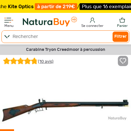
ite Optics
à partir de 219€
/
Plus que 16 exemplaires !
Menu
Se connecter
Panier
Filtrer
Carabine Tryon Creedmoor à percussion
(10 avis)