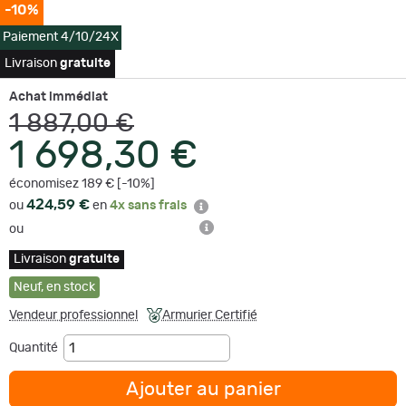
-10%
Paiement 4/10/24X
Livraison
gratuite
Achat immédiat
1 887,00 €
1 698,30 €
économisez 189 € [-10%]
424,59 €
ou
en
4x sans frais
ou
Livraison
gratuite
Neuf
,
en stock
Vendeur professionnel
Armurier Certifié
Quantité
Ajouter au panier