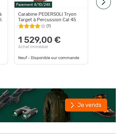
Paiement 4/10/24X
Livraison
g
à
Carabine PEDERSOLI Tryon
Fusil Tr
l.
Target à Percussion Cal 45
percuss
(
7
)
1 53
1 529,00 €
au lieu d
Achat Immédiat
Achat Im
Neuf - Disponible sur commande
Neuf - Pl