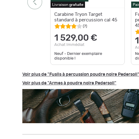
Livraison
gratuite
Pai
Carabine Tryon Target
F
standard à percussion cal 45
p
4
(
7
)
1 529,00 €
Achat Immédiat
A
Neuf - Dernier exemplaire
Ne
disponible !
di
Voir plus de "Fusils à percussion poudre noire Pedersoli
Voir plus de "Armes à poudre noire Pedersoli"