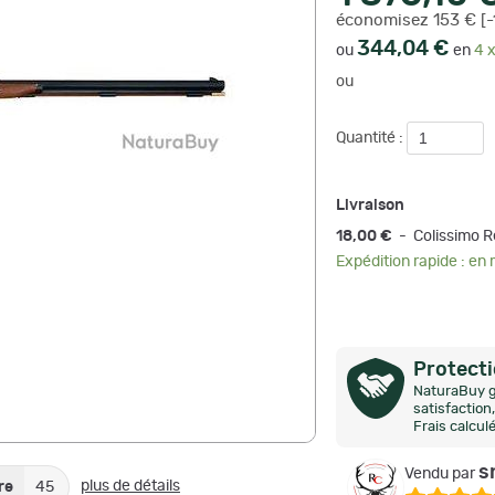
économisez 153 € [-
344,04 €
ou
en
4 x
ou
Quantité :
Livraison
18,00 €
- Colissimo
Expédition rapide : en
Protect
NaturaBuy g
satisfactio
Frais calcul
s
Vendu par
plus de détails
re
45