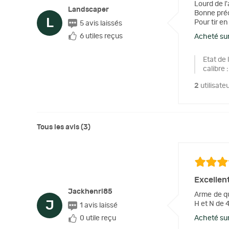
Lourd de l
Landscaper
Bonne préc
L
Pour tir en
5 avis laissés
6 utiles reçus
Acheté sur
Etat de 
calibre
:
2
utilisate
Tous les avis (3)
Excellent
Jackhenri85
Arme de qu
J
H et N de 
1 avis laissé
Acheté sur
0 utile reçu