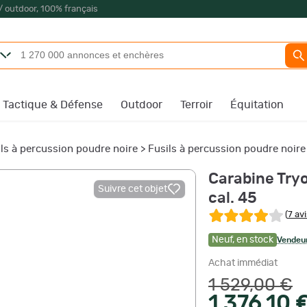
/ outdoor, 100% français
Tactique & Défense
Outdoor
Terroir
Équitation
ls à percussion poudre noire
>
Fusils à percussion poudre noire
Carabine Try
Suivre cet objet
cal. 45
(
7 avi
Neuf
,
en stock
Vendeur
Achat immédiat
1 529,00 €
1 376,10 