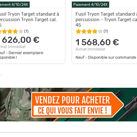
ement 4/10/24X
Paiement 4/10/24X
usil Tryon Target standard à
Fusil Tryon Target standard 
ercussion Tryon Target cal.
percussion - Tryon Target ca
5
45
(
7
)
(
7
)
1 626,00 €
1 568,60 €
chat Immédiat
Achat Immédiat
uf - Dernier exemplaire
sponible !
Neuf - Disponible sur commande
"