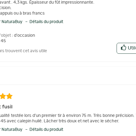
'avant . 4,3 kgs. Épaisseur du fût impressionnante.
ision.
 appuis ou à bras francs
 NaturaBuy – Détails du produit
l'objet
: d'occasion
 45
Uti
urs trouvent cet avis utile
 fusil
alité testée lors d'un premier tir à environ 75 m. Très bonne précisio
445 avec calepin huilé. Lâcher très doux et net avec le sécher.
 NaturaBuy – Détails du produit