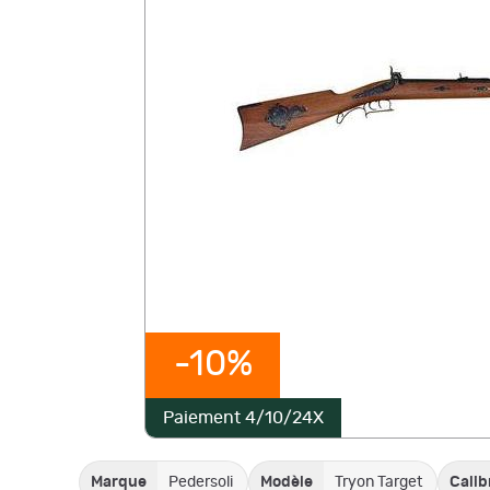
-10%
Paiement 4/10/24X
Marque
Pedersoli
Modèle
Tryon Target
Calib