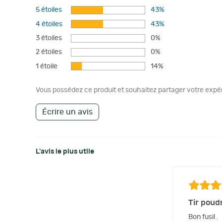
5 étoiles
43%
4 étoiles
43%
3 étoiles
0%
2 étoiles
0%
1 étoile
14%
Vous possédez ce produit et souhaitez partager votre expéri
Écrire un avis
L'avis le plus utile
Tir poud
Bon fusil .