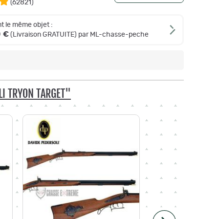
(
62821
)
t le même objet :
0 €
(Livraison GRATUITE) par ML-chasse-peche
LI TRYON TARGET"
-6,00 €
Paiement 4