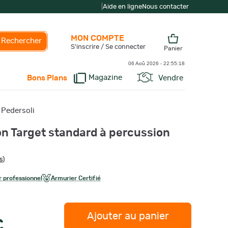
|
Aide en ligne
Nous contacter
MON COMPTE
Rechercher
S'inscrire / Se connecter
Panier
06 Aoû 2026 -
22:55:19
Magazine
Vendre
Bons Plans
 Pedersoli
on Target standard à percussion
s
)
 professionnel
Armurier Certifié
Ajouter au panier
€