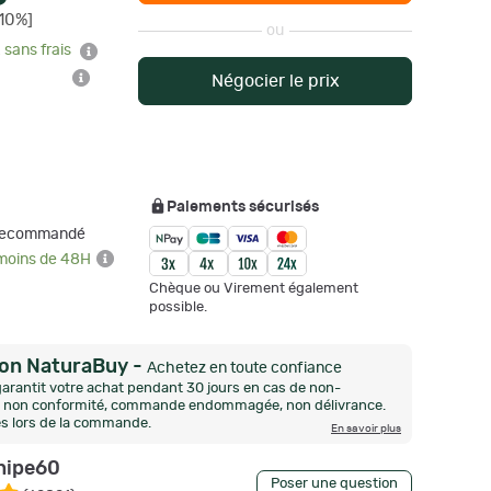
10%]
ou
 sans frais
Négocier le prix
Paiements sécurisés
 Recommandé
 moins de 48H
Chèque ou Virement également
possible.
ion NaturaBuy
-
Achetez en toute confiance
arantit votre achat pendant 30 jours en cas de non-
n, non conformité, commande endommagée, non délivrance.
és lors de la commande.
En savoir plus
nipe60
Poser une question