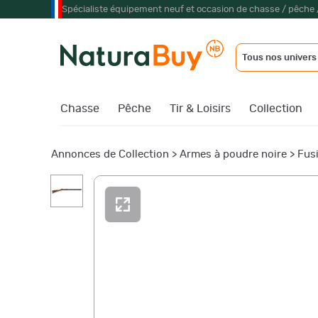
Spécialiste équipement neuf et occasion de chasse / pêche 
Tous nos univers
Chasse
Pêche
Tir & Loisirs
Collection
Annonces de Collection
>
Armes à poudre noire
>
Fusi