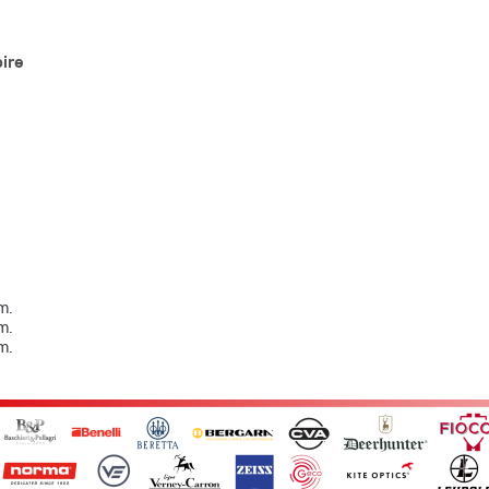
oire
m.
m.
m.