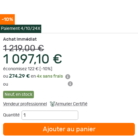
-10%
Paiement 4/10/24X
Achat immédiat
1 219,00 €
1 097,10 €
économisez 122 € [-10%]
274,29 €
ou
en
4x sans frais
ou
Neuf
,
en stock
Vendeur professionnel
Armurier Certifié
Quantité
Ajouter au panier