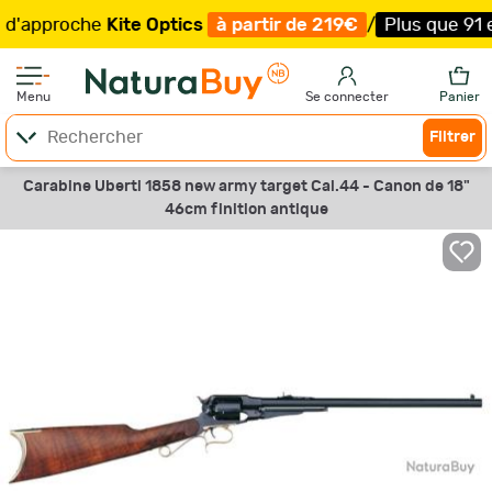
pproche
Kite Optics
à partir de 219€
/
Plus que 91 exemp
Menu
Se connecter
Panier
Filtrer
Carabine Uberti 1858 new army target Cal.44 - Canon de 18"
46cm finition antique