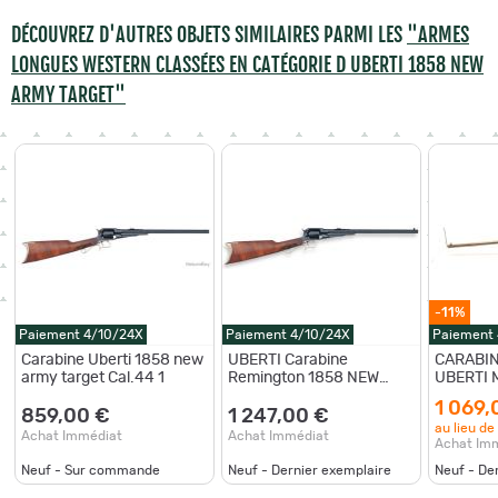
DÉCOUVREZ D'AUTRES OBJETS SIMILAIRES PARMI LES
"ARMES
LONGUES WESTERN CLASSÉES EN CATÉGORIE D UBERTI 1858 NEW
ARMY TARGET"
-11%
Paiement 4/10/24X
Paiement 4/10/24X
Paiement
Carabine Uberti 1858 new
UBERTI Carabine
CARABIN
army target Cal.44 1
Remington 1858 NEW
UBERTI 
ARMY TARGET 1858 NEW
NEW AR
1 069,
ARMY TARGET .44 18
FINITIO
859,00 €
1 247,00 €
au lieu de
pouces
Achat Immédiat
Achat Immédiat
Achat Im
Neuf - Sur commande
Neuf - Dernier exemplaire
Neuf - De