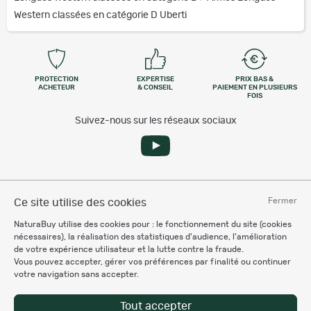
Western classées en catégorie D Uberti
PROTECTION
EXPERTISE
PRIX BAS &
ACHETEUR
& CONSEIL
PAIEMENT EN PLUSIEURS
FOIS
Suivez-nous sur les réseaux sociaux
Services et garanties
Fermer
Ce site utilise des cookies
NaturaBuy utilise des cookies pour : le fonctionnement du site (cookies
Besoin d'aide
nécessaires), la réalisation des statistiques d'audience, l'amélioration
de votre expérience utilisateur et la lutte contre la fraude.
Vous pouvez accepter, gérer vos préférences par finalité ou continuer
votre navigation sans accepter.
Espace Professionnel
Tout accepter