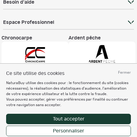
Besoin d'aide
Espace Professionnel
Chronocarpe
Ardent pêche
Fermer
Ce site utilise des cookies
Informations légales
NaturaBuy utilise des cookies pour : le fonctionnement du site (cookies
Charte éthique
nécessaires), la réalisation des statistiques d'audience, l'amélioration
Mentions légales
de votre expérience utilisateur et la lutte contre la fraude.
Vous pouvez accepter, gérer vos préférences par finalité ou continuer
Règlement & Conditions d'utilisation
votre navigation sans accepter.
Politique de protection
des données personnelles
Tout accepter
Personnalisation des cookies
Personnaliser