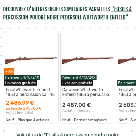
DÉCOUVREZ D'AUTRES OBJETS SIMILAIRES PARMI LES
"FUSILS À
PERCUSSION POUDRE NOIRE PEDERSOLI WHITWORTH ENFIELD"
-0%
Paiement 4/10/24X
Paiement 4/10/24X
Livraison
gratuite
Livraison
gratuite
Paiement
Fusil Whitworth Enfield
Carabine Whithworth
Fusil Whi
1853 à percussion cal. 45
Enfield 1853 à percussion
1853 à p
cal. 45
2 486,99 €
2 487,00 €
2 603,
au lieu de
2 487,00 €
Achat Immédiat
Achat Im
Achat Immédiat
Neuf - Plus que
4
articles
Neuf - Dernier exemplaire
Neuf - S
Voir plus de "Fusils à percussion poudre noire