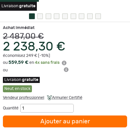
Livraison
gratuite
Achat immédiat
2 487,00 €
2 238,30 €
économisez 249 € [-10%]
559,59 €
ou
en
4x sans frais
ou
Livraison
gratuite
Neuf
,
en stock
Vendeur professionnel
Armurier Certifié
Quantité
Ajouter au panier