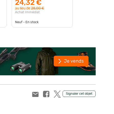
24,32 €
62,9
au lieu de
28,00 €
au lieu d
Achat Immédiat
Achat Im
Neuf - En stock
Neuf - En
Signaler cet objet