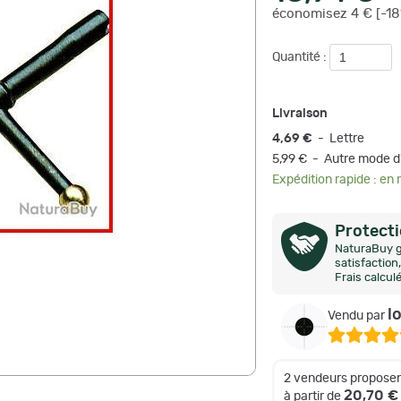
économisez 4 € [-18
Quantité :
Livraison
4,69 €
- Lettre
5,99 € - Autre mode d
Expédition rapide : en
Protect
NaturaBuy g
satisfactio
Frais calcul
l
Vendu par
2 vendeurs proposen
20,70 €
à partir de