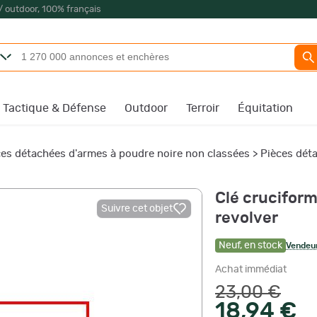
/ outdoor, 100% français
Tactique & Défense
Outdoor
Terroir
Équitation
ces détachées d'armes à poudre noire non classées
>
Pièces déta
Clé crucifor
Suivre cet objet
revolver
Neuf
,
en stock
Vendeur
Achat immédiat
23,00 €
18,94 €