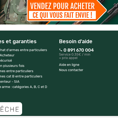
es et garanties
Besoin d'aide
0 891 670 004
hat d'armes entre particuliers
Service 0.35€ / min
 Acheteur
+ prix appel
écurisé
Aide en ligne
n plusieurs fois
Nous contacter
mes entre particuliers
es cat B entre particuliers
enteur - SIA
 arme : catégories A, B, C et D