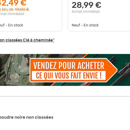
42,49 €
28,99 €
 lieu de
49,00 €
Achat Immédiat
chat Immédiat
uf - En stock
Neuf - En stock
non classées Clé à cheminée"
poudre noire non classées