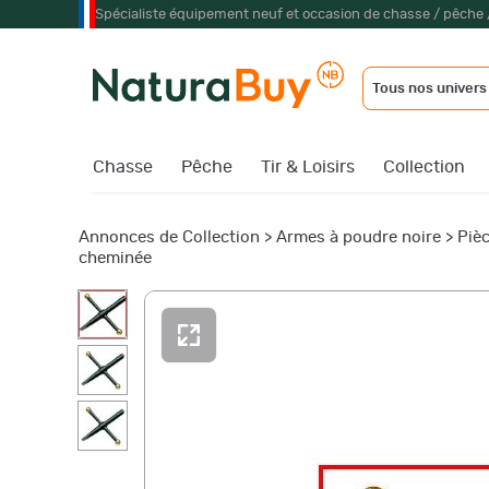
Spécialiste équipement neuf et occasion de chasse / pêche 
Tous nos univers
Chasse
Pêche
Tir & Loisirs
Collection
Annonces de Collection
>
Armes à poudre noire
>
Piè
cheminée