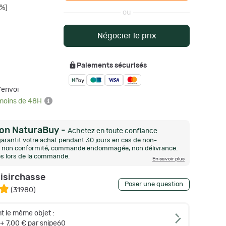
%]
ou
Négocier le prix
Paiements sécurisés
'envoi
 moins de 48H
ion NaturaBuy
-
Achetez en toute confiance
arantit votre achat pendant 30 jours en cas de non-
n, non conformité, commande endommagée, non délivrance.
és lors de la commande.
En savoir plus
oisirchasse
Poser une question
(
31980
)
t le même objet :
+ 7,00 € par snipe60