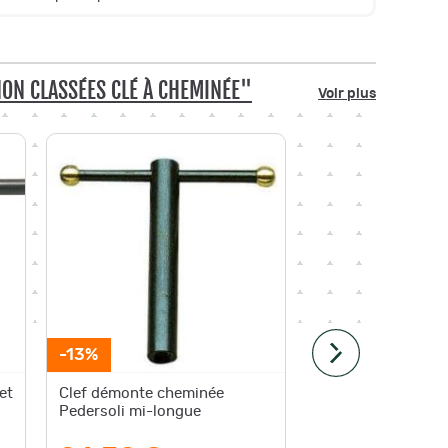
ON CLASSÉES CLÉ À CHEMINÉE"
Voir plus
-14%
-13%
Paiement 4
et
Clef démonte cheminée
CLEF D
Pedersoli mi-longue
PEDERS
UNIVER